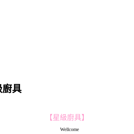
級廚具
【星級廚具】