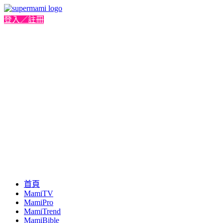
登入／註冊
首頁
MamiTV
MamiPro
MamiTrend
MamiBible