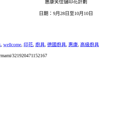
惠康笑住儲印花計劃
日期：9月28日至10月10日
k
,
wellcome
,
印花
,
廚具
,
德國廚具
,
惠康
,
高級廚具
permami/321920471152167