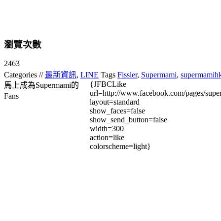
瀏覽次數
2463
Categories //
最新資訊
,
LINE
Tags
Fissler
,
Supermami
,
supermamih
{JFBCLike
馬上成為Supermami的
url=http://www.facebook.com/pages/su
Fans
layout=standard
show_faces=false
show_send_button=false
width=300
action=like
colorscheme=light}