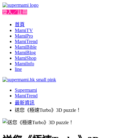
登入／註冊
首頁
MamiTV
MamiPro
MamiTrend
MamiBible
MamiBlog
MamiShop
MamiInfo
line
Supermami
MamiTrend
最新資訊
送您《極速Turbo》3D puzzle！