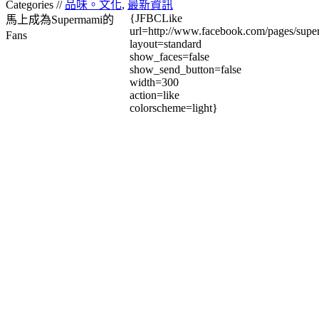
Categories //
品味。文化
,
最新資訊
{JFBCLike
馬上成為Supermami的
url=http://www.facebook.com/pages/su
Fans
layout=standard
show_faces=false
show_send_button=false
width=300
action=like
colorscheme=light}