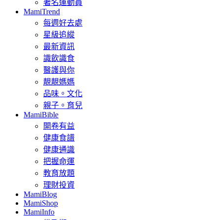
著名運動員
MamiTrend
每週好去處
星級追縱
最新資訊
識飲識食
醫護與你
靚靚媽媽
品味。文化
親子。育兒
MamiBible
開卷有益
健康食譜
健康通識
把握命運
教育放題
理財投資
MamiBlog
MamiShop
MamiInfo