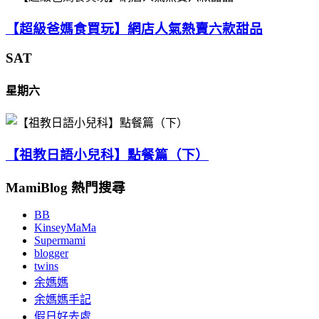
【超級爸媽食買玩】網店人氣熱賣六款甜品
SAT
星期六
【祖教日語小兒科】點餐篇（下）
MamiBlog 熱門搜尋
BB
KinseyMaMa
Supermami
blogger
twins
余媽媽
余媽媽手記
假日好去處