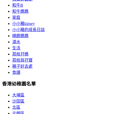
和牛B
和牛媽媽
家庭
小小豬kinsey
小小豬的成長日誌
晴朗媽媽
湯水
生活
荔枝孖媽
荔枝與孖寶
親子好去處
食譜
香港幼稚園名單
大埔區
沙田區
北區
元朗區