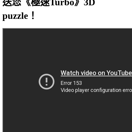
送您《極速Turbo》3D
puzzle！