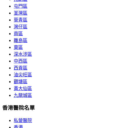
屯門區
荃灣區
葵青區
灣仔區
南區
離島區
東區
深水涉區
中西區
西貢區
油尖旺區
觀塘區
黃大仙區
九龍城區
香港醫院名單
私營醫院
香港