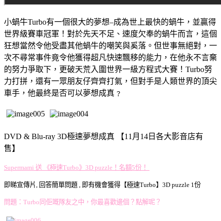
小蝸牛Turbo有一個很大的夢想–成為世上最快的蝸牛，並贏得
世界級賽車冠軍！對於先天不足、速度欠奉的蝸牛而言，這個
狂想當然令他受盡其他蝸牛的嘲笑與奚落。但世事無絕對，一
次不尋常事件竟令他獲得超凡快速飄移的能力，在他永不言棄
的努力爭取下，更破天荒入圍世界一級方程式大賽！Turbo努
力打拼，還有一眾朋友仔齊齊打氣，但對手是人類世界的頂尖
車手，他最終是否可以夢想成真﹖
DVD & Blu-ray 3D極速夢想成真 【11月14日各大影音店有
售】
Supermami 送 《極速Turbo》3D puzzle！名額5份！
即睇宣傳片, 回答簡單問題 , 即有機會獲得【極速Turbo】3D puzzle 1份
問題：Turbo同佢嘅隊友之中，你最喜歡邊個？點解呢？