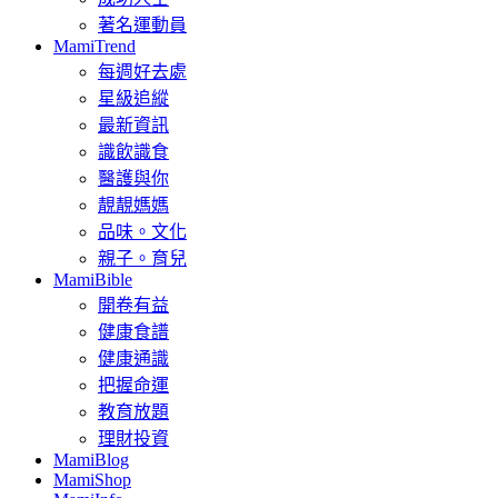
著名運動員
MamiTrend
每週好去處
星級追縱
最新資訊
識飲識食
醫護與你
靚靚媽媽
品味。文化
親子。育兒
MamiBible
開卷有益
健康食譜
健康通識
把握命運
教育放題
理財投資
MamiBlog
MamiShop