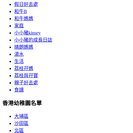
假日好去處
和牛B
和牛媽媽
家庭
小小豬kinsey
小小豬的成長日誌
晴朗媽媽
湯水
生活
荔枝孖媽
荔枝與孖寶
親子好去處
食譜
香港幼稚園名單
大埔區
沙田區
北區