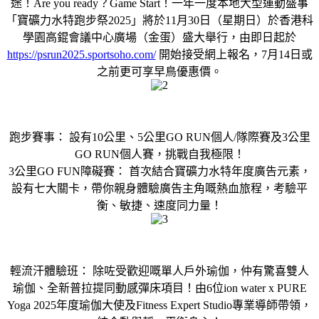
途！Are you ready？Game Start！一年一度本地大型運動盛事
「寶礦力水特跑步祭2025」將於11月30日（星期日）於香港科
學園高錕會議中心廣場（金蛋）盛大舉行，由即日起於
https://psrun2025.sportsoho.com/
開始接受網上報名，7月14日或
之前更可享早鳥優惠價。
跑步賽事： 設有10公里、5公里GO RUN個人/隊際賽及3公里
GO RUN個人賽，挑戰自我極限！
3公里GO FUN障礙賽： 首次結合寶礦力水特年度廣告元素，
設有七大關卡，帶你親身體驗廣告主角嘅熱血旅程，考驗平
衡、敏捷、速度同力量！
輕流汗體驗班： 除咗受歡迎嘅單人戶外瑜伽，仲有驚喜雙人
瑜伽、全新普拉提同動感彈床項目！由6位ion water x PURE
Yoga 2025年度瑜伽大使及Fitness Expert Studio專業導師帶領，