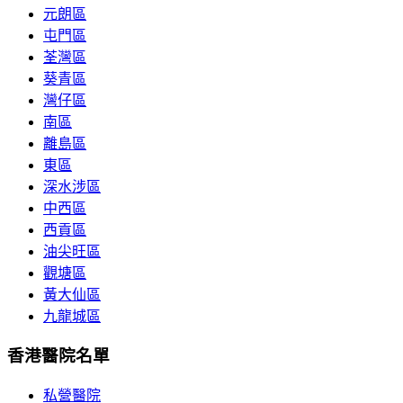
元朗區
屯門區
荃灣區
葵青區
灣仔區
南區
離島區
東區
深水涉區
中西區
西貢區
油尖旺區
觀塘區
黃大仙區
九龍城區
香港醫院名單
私營醫院