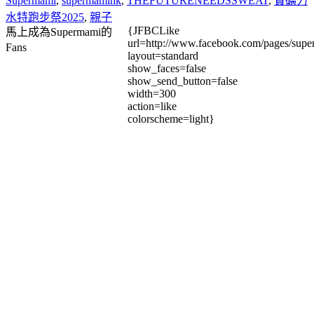
Supermami
,
supermamihk
,
THEFUTURENEEDSSWEAT
,
寶礦力
水特跑步祭2025
,
親子
{JFBCLike
馬上成為Supermami的
url=http://www.facebook.com/pages/su
Fans
layout=standard
show_faces=false
show_send_button=false
width=300
action=like
colorscheme=light}