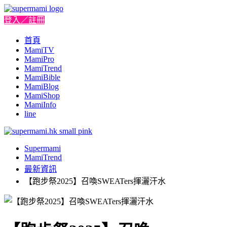
登入／註冊
首頁
MamiTV
MamiPro
MamiTrend
MamiBible
MamiBlog
MamiShop
MamiInfo
line
Supermami
MamiTrend
最新資訊
【跑步祭2025】召喚SWEATers揮灑汗水