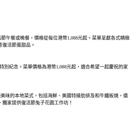
節午餐或晚餐，價格從每位港幣1,088元起。菜單呈獻各式精緻
意復活節蛋甜品。
別紀念。菜單價格為港幣1,088元起，適合希望一起慶祝的家
品嚐各種美味的本地菜式，包括海鮮、美國特級肋排及和牛鐵板燒，還
，獨家提供復活節兔子花園工作坊！