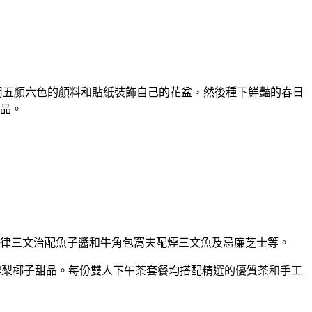
意，用五顏六色的顏料和貼紙裝飾自己的花盆，然後種下鮮豔的春日
品。
蛋沙律三文治配魚子醬和牛角包窩夫配煙三文魚及忌廉芝士等。
啤梨椰子甜品。每份雙人下午茶套餐均搭配精選的優質茶和手工