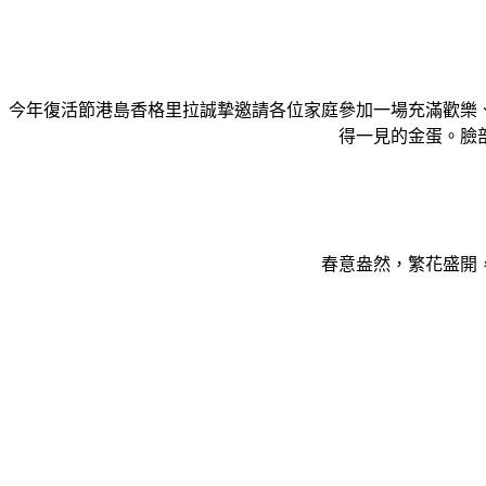
今年復活節港島香格里拉誠摯邀請各位家庭參加一場充滿歡樂
得一見的金蛋。臉
春意盎然，繁花盛開