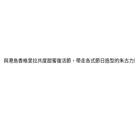
與港島香格里拉共度甜蜜復活節，帶走各式節日造型的朱古力蛋和