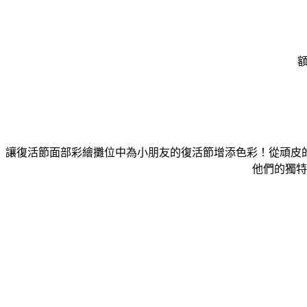
額
讓復活節面部彩繪攤位中為小朋友的復活節增添色彩！從頑皮
他們的獨特