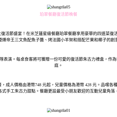
珀翠餐廳復活節晚餐
盛大復活節盛宴！在米芝蓮星級餐廳珀翠餐廳享用豪華的四道菜復活
煙燻帝王三文魚配魚子醬、烤法國小羊架和搭配芒果和椰子的創
表演。每桌食客將可獲贈一份可愛的復活節朱古力禮盒，作為特
庭。
題自助餐，成人價格由港幣748 元起，兒童價格為港幣 428 元。
各式手工朱古力甜點。餐廳更設最受小朋友歡迎的互動兒童角落