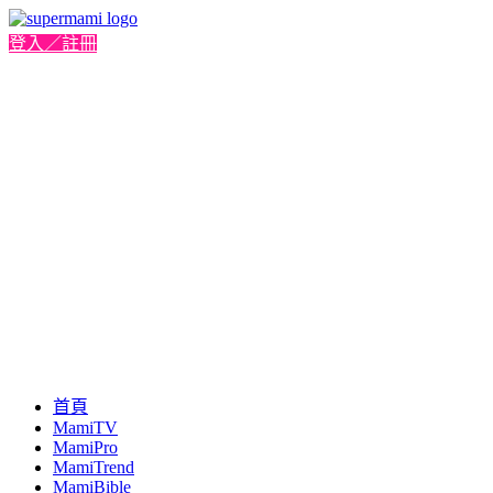
登入／註冊
首頁
MamiTV
MamiPro
MamiTrend
MamiBible