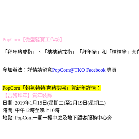
PopCorn【微型豬寶工作坊】
「拜年豬戒指」、「桔桔豬戒指」「拜年豬」和「桔桔豬」套
參加辦法：詳情請留意
PopCorn@TKO Facebook
專頁
PopCorn「朝氣勃勃∙吉豬拱照」賀新年詳情：
【吉豬拜年】賀年裝飾
日期: 2019年1月15日(星期二)至2月19日(星期二)
時間: 中午12時至晚上10時
地點: PopCorn一期一樓中庭及地下顧客服務中心旁