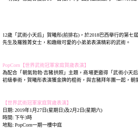
12歲「武術小天后」賀曦彤(前排右)，於2018巴西舉行的
先生及羅雅菁女士，和趣緻可愛的小弟弟表演精彩的武術。
PopCorn【世界武術冠軍家庭賀歲表演】
為配合「朝氣勃勃∙吉豬拱照」主題，商場更邀得「武術小天
初級拳術，賀曦彤表演獲金牌的棍術，與吉豬拜年團一起，朝
【世界武術冠軍家庭賀歲表演】
日期: 2019年1月27日(星期日)及2月2日(星期六)
時間: 下午3時
地點: PopCorn一期一樓中庭