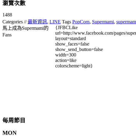
瀏覽次數
1488
Categories //
最新資訊
,
LINE
Tags
PopCorn
,
Supermami
,
supermam
{JFBCLike
馬上成為Supermami的
url=http://www.facebook.com/pages/su
Fans
layout=standard
show_faces=false
show_send_button=false
width=300
action=like
colorscheme=light}
每周節目
MON