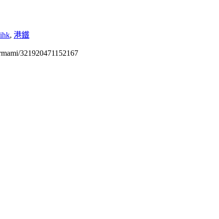
ihk
,
港鐵
permami/321920471152167