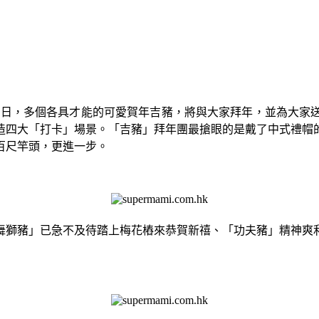
2月19日，多個各具才能的可愛賀年吉豬，將與大家拜年，並為
造四大「打卡」場景。「吉豬」拜年團最搶眼的是戴了中式禮帽
百尺竿頭，更進一步。
舞獅豬」已急不及待踏上梅花樁來恭賀新禧、「功夫豬」精神爽