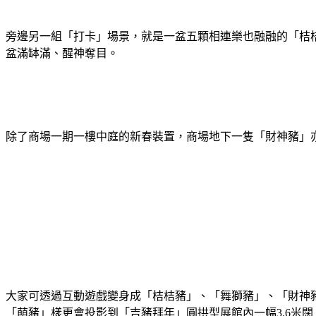
旁邊另一組「打卡」場景，就是一盆五顆相連樂也融融的「桔
盆滿缽滿、醒神奪目。
除了商場一期一樓中庭的新春裝置，商場地下一隻「財神豬」
大家可透過互動遊戲變身成「桔桔豬」、「舞獅豬」、「財神
「萌豬」樣更會投影到「吉豬拜年」圓拱型展館內一幅3.6米闊