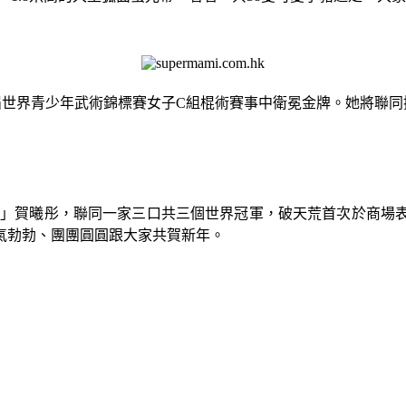
第七屆世界青少年武術錦標賽女子C組棍術賽事中衛冕金牌。她將
后」賀曦彤，聯同一家三口共三個世界冠軍，破天荒首次於商場
氣勃勃、團團圓圓跟大家共賀新年。