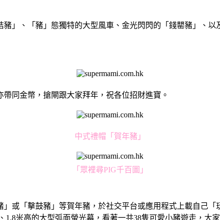
桔豬」、「豬」態獨特的大型風車、金光閃閃的「錢罌豬」、以
亦帶同金幣，搶閘跟大家拜年，祝各位招財進寶。
中式禮帽「賀年豬」
「眾裡尋PIG千百圖」
豬」或「擊鼓豬」等賀年豬，於社交平台或應用程式上載自己「
、1.8米高的大型弧面螢光幕，看著一共38隻可愛小豬遊走，