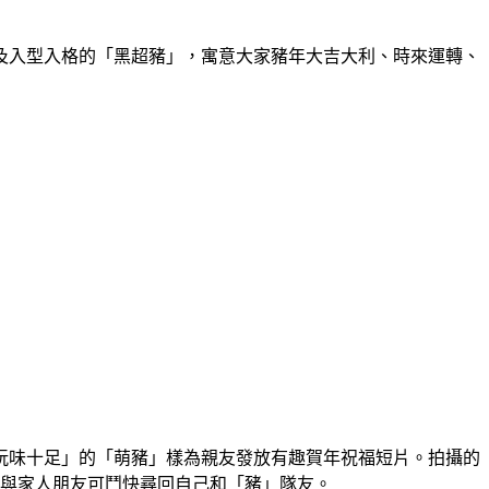
及入型入格的「黑超豬」，寓意大家豬年大吉大利、時來運轉、
玩味十足」的「萌豬」樣為親友發放有趣賀年祝福短片。拍攝的
大家與家人朋友可鬥快尋回自己和「豬」隊友。