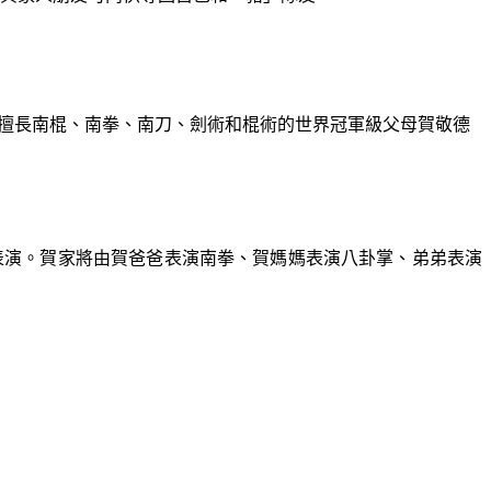
聯同擅長南棍、南拳、南刀、劍術和棍術的世界冠軍級父母賀敬德
表演。賀家將由賀爸爸表演南拳、賀媽媽表演八卦掌、弟弟表演