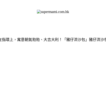
在指環上，寓意朝氣勃勃、大吉大利！「豬仔流沙包」豬仔流沙