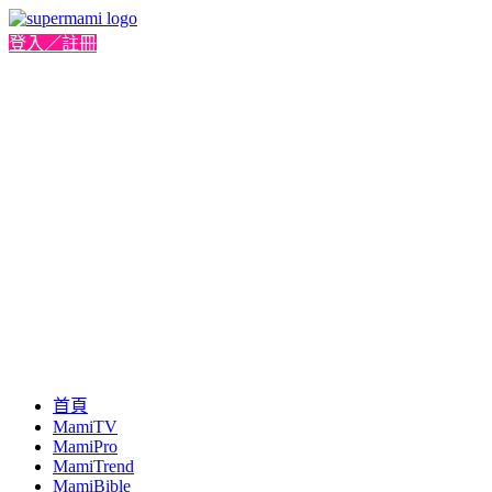
登入／註冊
首頁
MamiTV
MamiPro
MamiTrend
MamiBible