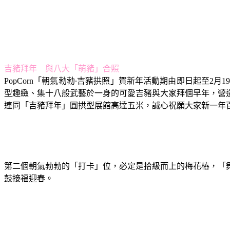
吉豬拜年 與八大「萌豬」合照
PopCorn「朝氣勃勃∙吉豬拱照」賀新年活動期由即日起至
型趣緻、集十八般武藝於一身的可愛吉豬與大家拜個早年，營
連同「吉豬拜年」圓拱型展館高達五米，誠心祝願大家新一年
第二個朝氣勃勃的「打卡」位，必定是拾級而上的梅花樁，「
鼓接福迎春。