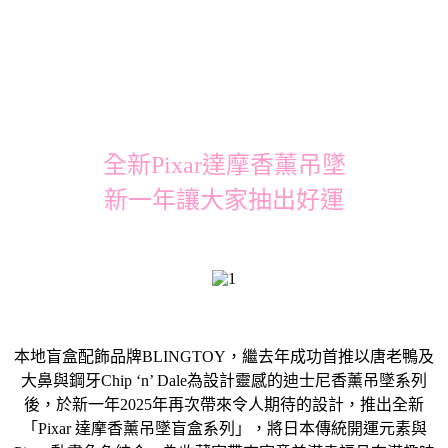
全新Pixar達摩香薰吊墜
新一年讓大家抽出好運
本地盲盒配飾品牌BLINGTOY，繼去年成功首推以唐老鴨及
大鼻與鋼牙Chip ‘n’ Dale為設計靈感的迪士尼香薰吊墜系列
後，於新一年2025年再次帶來令人期待的設計，推出全新
「Pixar 達摩香薰吊墜盲盒系列」，將日本傳統開運元素與