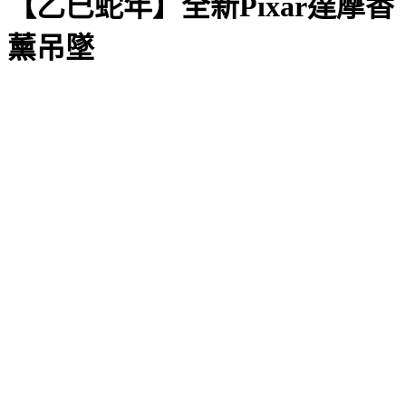
【乙巳蛇年】全新Pixar達摩香
薰吊墜