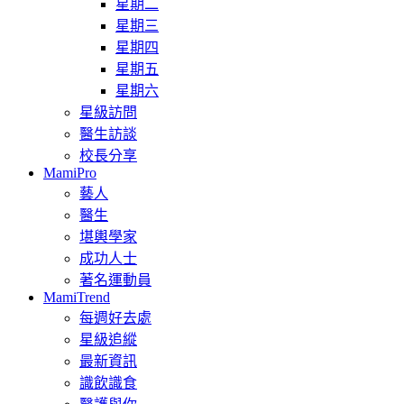
星期二
星期三
星期四
星期五
星期六
星級訪問
醫生訪談
校長分享
MamiPro
藝人
醫生
堪輿學家
成功人士
著名運動員
MamiTrend
每週好去處
星級追縱
最新資訊
識飲識食