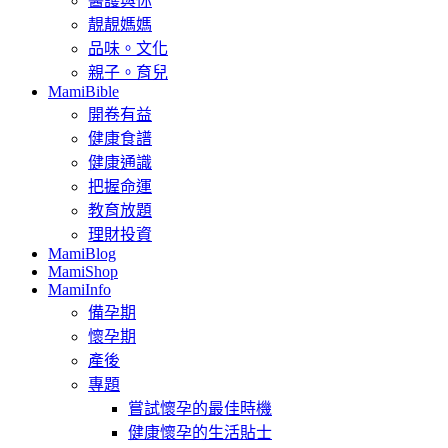
醫護與你
靚靚媽媽
品味。文化
親子。育兒
MamiBible
開卷有益
健康食譜
健康通識
把握命運
教育放題
理財投資
MamiBlog
MamiShop
MamiInfo
備孕期
懷孕期
產後
專題
嘗試懷孕的最佳時機
健康懷孕的生活貼士