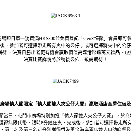
場即日單一消費滿HK$300並免費登記「GenZ慳豬」會員即
後，參加者可選擇帶走所有夾中的公仔；或可選擇將夾中的公仔兌
，決賽日勝出者更有機會贏取價值高達港幣過萬元禮品，包括大獎iP
決賽比賽詳情將於稍後公佈，敬請期待！
廣場情人節限定「情人節雙人夾公仔大賽」贏取酒店套房住宿及
節當日，屯門市廣場特別加推「情人節雙人夾公仔大賽」，於商場即日
獲得無限代幣，限時8分鐘任夾，完成後，參加者可選擇帶走所
，第二名及第三名可分別獲得香港黃金海岸酒店雙人自助晚餐及