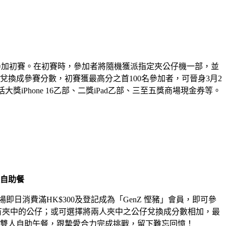
可參加初賽。在初賽時，參加者將隨機獲派指定夾公仔機一部，並
換成參賽分數，初賽獲最高分之首100名參加者，可晉身3月2
hone 16乙部、二獎iPad乙部、三至五獎商場現金券等。
自助餐
消費滿HK$300及登記成為「GenZ 慳豬」會員，即可參
有夾中的公仔；或可選擇將兩人夾中之公仔兌換成分數相加，最
雙人自助午餐，跟摯愛合力完成挑戰，留下難忘回憶！