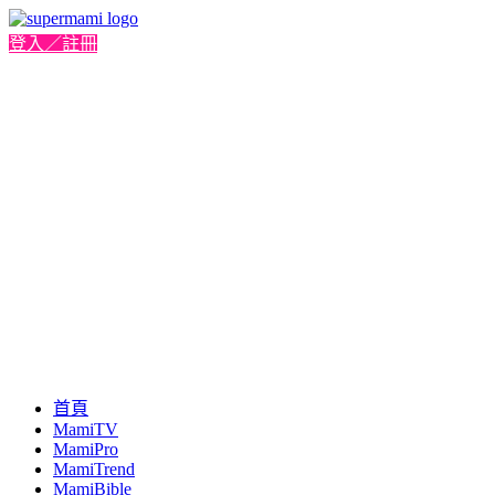
登入／註冊
首頁
MamiTV
MamiPro
MamiTrend
MamiBible