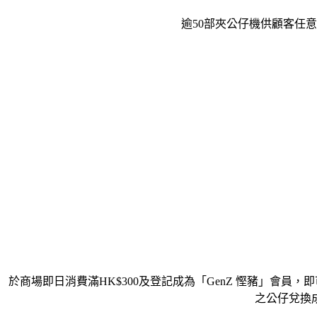
逾50部夾公仔機供顧客任
於商場即日消費滿HK$300及登記成為「GenZ 慳豬」會
之公仔兌換