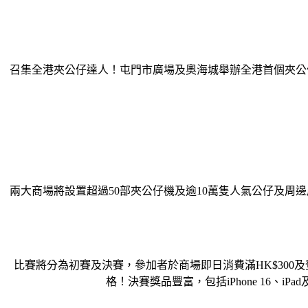
召集全港夾公仔達人！屯門市廣場及奧海城舉辦全港首個夾公仔大賽
兩大商場將設置超過50部夾公仔機及逾10萬隻人氣公仔及周邊產品，包括
比賽將分為初賽及決賽，參加者於商場即日消費滿HK$300
格！決賽獎品豐富，包括iPhone 16