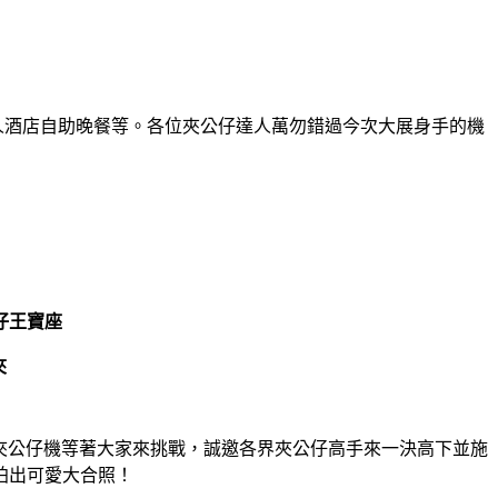
人酒店自助晚餐等。各位夾公仔達人萬勿錯過今次大展身手的機
仔王寶座
夾
0部夾公仔機等著大家來挑戰，誠邀各界夾公仔高手來一決高下並施
拍出可愛大合照！