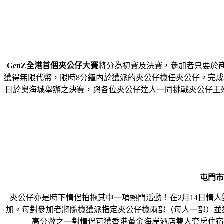
GenZ
全港首個夾公仔大賽
將分為初賽及決賽，參加者只要於商
獲得無限代幣，限時8分鐘內於獲派的夾公仔機任夾公仔。完成
日於奧海城舉辦之決賽，與各位夾公仔達人一同挑戰夾公仔王殊榮
屯門市
夾公仔亦是時下情侶拍拖其中一項熱門活動！在2月14日情人
加。每對參加者將隨機獲派指定夾公仔機兩部（每人一部）並
高分數之一對情侶可獲香港黃金海岸酒店雙人套房住宿