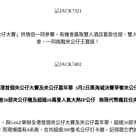
夾公仔大賽」供情侶一同參賽，有機會贏取雙人酒店套房住宿、雙
會，一同挑戰夾公仔王寶座！
港首個夾公仔大賽及夾公仔嘉年華 3
月2
日奧海城決賽爭奪夾公
逾50
部夾公仔機及超過10
萬隻人氣大熱IP
公仔
無限代幣瘋狂任
月6日，與GenZ舉辦全港首個夾公仔大賽及夾公仔嘉年華，超過5
！而現場還有4米高、合共超過300隻毛公仔打卡牆，記得跟它們