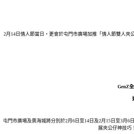
2月14日情人節當日，更會於屯門市廣場加推「情人節雙人
GenZ
全
屯門市廣場及奧海城將分別於2月6日至14日及2月15日至3
展夾公仔神技巧