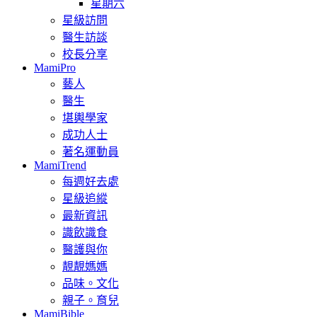
星期六
星級訪問
醫生訪談
校長分享
MamiPro
藝人
醫生
堪輿學家
成功人士
著名運動員
MamiTrend
每週好去處
星級追縱
最新資訊
識飲識食
醫護與你
靚靚媽媽
品味。文化
親子。育兒
MamiBible