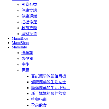
開卷有益
健康食譜
健康通識
把握命運
教育放題
理財投資
MamiBlog
MamiShop
MamiInfo
備孕期
懷孕期
產後
專題
嘗試懷孕的最佳時機
健康懷孕的生活貼士
助你懷孕的生活小貼士
新手媽媽的最佳飲食
排卵指南
孕前飲食