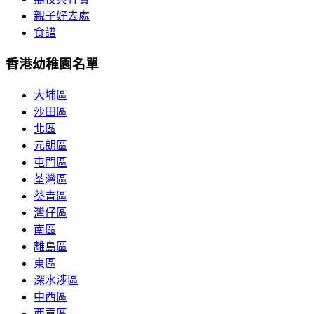
親子好去處
食譜
香港幼稚園名單
大埔區
沙田區
北區
元朗區
屯門區
荃灣區
葵青區
灣仔區
南區
離島區
東區
深水涉區
中西區
西貢區