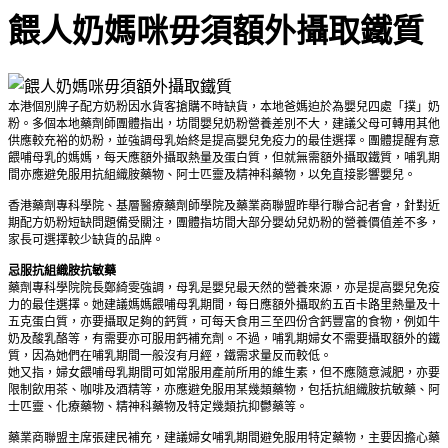
餵人奶媽咪毋須額外攝取鐵質
本港個別牌子配方奶粉因水貨客搶購不時缺貨，本地爸媽迫於為嬰兒四處「撲」奶
粉。多個本地藥劑師團體指出，坊間嬰兒奶粉營養差別不大，建議父母可轉用其他
供應較充裕的奶粉，並強調母乳始終是提高嬰兒免疫力的最佳選擇。團體提醒有意
餵哺母乳的媽媽，每天應額外攝取熱量及蛋白質，但就無需額外攝取鐵質，哺乳期
間亦應避免服用抗組織胺藥物、阿士匹靈及精神科藥物，以免直接影響嬰兒。
香港藥劑專科學院、基層醫療藥劑師學院及藥業商聯盟昨舉行聯合記者會，針對近
期配方奶粉短缺問題備受關注，團體指坊間大部分嬰幼兒奶粉的營養價值差不多，
家長可選擇較少缺貨的品牌。
忌服抗組織胺抗敏藥
藥劑專科學院院長鄭綺雯強調，母乳是嬰兒最天然的營養來源，亦是提高嬰兒免疫
力的最佳選擇。她建議媽媽餵哺母乳期間，每日應額外攝取約五百卡路里熱量及十
五克蛋白質，亦要攝取足夠的鈣質，可每天食用三至四份含鈣豐富的食物，例如牛
奶及酸乳酪等，有需要亦可服用鈣補充劑。不過，哺乳期婦女不需要攝取額外的鐵
質，因為她們在哺乳期間一般沒有月經，鐵需求量反而較低。
她又指，婦女餵哺母乳期間可如常服用產前所用的維生素，但不應隨意減肥，亦要
限制飲用茶、咖啡及酒精等，亦應避免服用某幾類藥物，包括抗組織胺抗敏藥、阿
士匹靈、化療藥物、精神科藥物及特定幾類抗抑鬱藥等。
藥業商聯盟主席張建民補充，建議婦女哺乳期間避免服用特定藥物，主要因擔心藥