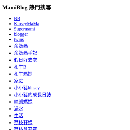
MamiBlog 熱門搜尋
BB
KinseyMaMa
Supermami
blogger
twins
余媽媽
余媽媽手記
假日好去處
和牛B
和牛媽媽
家庭
小小豬kinsey
小小豬的成長日誌
晴朗媽媽
湯水
生活
荔枝孖媽
荔枝與孖寶