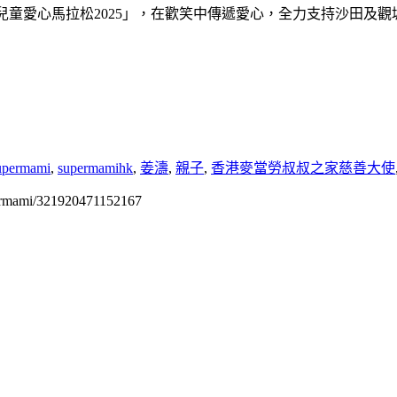
當勞兒童愛心馬拉松2025」，在歡笑中傳遞愛心，全力支持沙田及
upermami
,
supermamihk
,
姜濤
,
親子
,
香港麥當勞叔叔之家慈善大使
permami/321920471152167