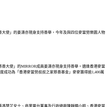
善大使」的姜濤亦現身支持善舉，今年及與四位麥當勞樂園人物
善大使」的MIRROR成員姜濤亦現身支持善舉。適逢香港麥當
年度成功為「香港麥當勞叔叔之家慈善基金」麥麥籌得逾1,400萬
黃馮慧芷女士、商業電台董事及行政總裁陳靜嫻小姐、香港麥當