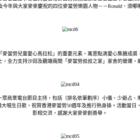
以及今年與大家麥麥慶祝的四位麥當勞樂園人物－－Ronald、滑
「麥當勞兒童愛心馬拉松」的重要元素，寓意點滴愛心集腋成裘
女士，全力支持沙田及觀塘兩間「麥當勞叔叔之家」家舍的營運
率領一眾商業電台節目主持，包括（排名依筆劃序）小儀、少爺占
，帶領全場大唱生日歌，祝賀香港麥當勞50週年及進行熱身操。活
影相交流，感謝大家麥麥創善舉。