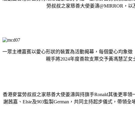
勞叔叔之家慈善大使姜濤@MIRROR，
一眾主禮嘉賓以愛心形狀的裝置為活動揭幕，每個愛心均象徵
親手將2024年度善款支票交予黃馮慧芷
香港麥當勞叔叔之家慈善大使姜濤與持旗手Ronald其後更
謝茜嘉、Elsie及903監製German，共同主持起步儀式