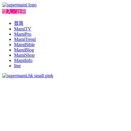
登入／註冊
首頁
MamiTV
MamiPro
MamiTrend
MamiBible
MamiBlog
MamiShop
MamiInfo
line