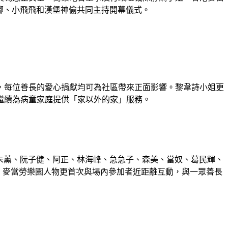
嘟嘟、小飛飛和漢堡神偷共同主持開幕儀式。
，每位善長的愛心捐獻均可為社區帶來正面影響。黎韋詩小姐更
，繼續為病童家庭提供「家以外的家」服務。
、朱薰、阮子健、阿正、林海峰、急急子、森美、當奴、葛民輝、
動當日，麥當勞樂園人物更首次與場內參加者近距離互動，與一眾善長