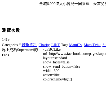
全城6,000位大小健兒一同參與「麥
瀏覽次數
1419
Categories //
最新資訊
,
Charity
,
LINE
Tags
MamiTv
,
MamiTvhk
,
S
{JFBCLike
馬上成為Supermami的
url=http://www.facebook.com/pages/su
Fans
layout=standard
show_faces=false
show_send_button=false
width=300
action=like
colorscheme=light}