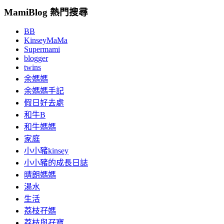
MamiBlog 熱門搜尋
BB
KinseyMaMa
Supermami
blogger
twins
余媽媽
余媽媽手記
假日好去處
和牛B
和牛媽媽
家庭
小小豬kinsey
小小豬的成長日誌
晴朗媽媽
湯水
生活
荔枝孖媽
荔枝與孖寶