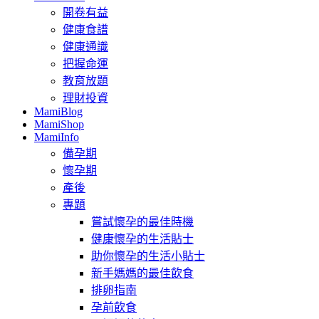
開卷有益
健康食譜
健康通識
把握命運
教育放題
理財投資
MamiBlog
MamiShop
MamiInfo
備孕期
懷孕期
產後
專題
嘗試懷孕的最佳時機
健康懷孕的生活貼士
助你懷孕的生活小貼士
新手媽媽的最佳飲食
排卵指南
孕前飲食