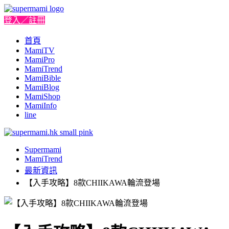
登入／註冊
首頁
MamiTV
MamiPro
MamiTrend
MamiBible
MamiBlog
MamiShop
MamiInfo
line
Supermami
MamiTrend
最新資訊
【入手攻略】8款CHIIKAWA輪流登場