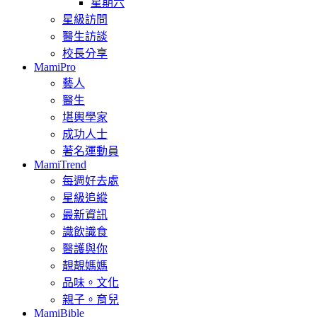
星期六
星級訪問
醫生訪談
校長分享
MamiPro
藝人
醫生
堪輿學家
成功人士
著名運動員
MamiTrend
每週好去處
星級追縱
最新資訊
識飲識食
醫護與你
靚靚媽媽
品味。文化
親子。育兒
MamiBible