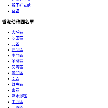
親子好去處
食譜
香港幼稚園名單
大埔區
沙田區
北區
元朗區
屯門區
荃灣區
葵青區
灣仔區
南區
離島區
東區
深水涉區
中西區
西貢區