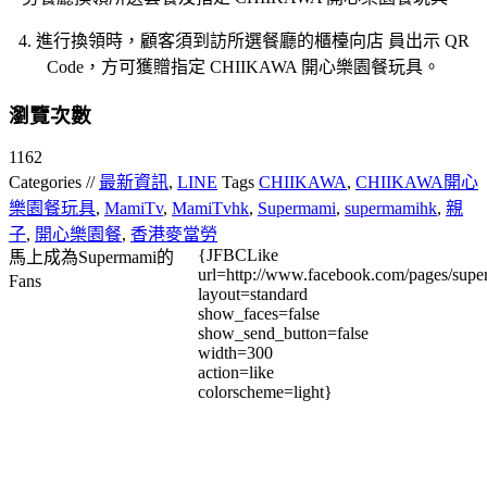
4. 進行換領時，顧客須到訪所選餐廳的櫃檯向店 員出示 QR
Code，方可獲贈指定 CHIIKAWA 開心樂園餐玩具。
瀏覽次數
1162
Categories //
最新資訊
,
LINE
Tags
CHIIKAWA
,
CHIIKAWA開心
樂園餐玩具
,
MamiTv
,
MamiTvhk
,
Supermami
,
supermamihk
,
親
子
,
開心樂園餐
,
香港麥當勞
{JFBCLike
馬上成為Supermami的
url=http://www.facebook.com/pages/su
Fans
layout=standard
show_faces=false
show_send_button=false
width=300
action=like
colorscheme=light}