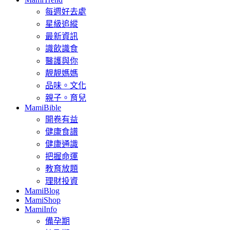
每週好去處
星級追縱
最新資訊
識飲識食
醫護與你
靚靚媽媽
品味。文化
親子。育兒
MamiBible
開卷有益
健康食譜
健康通識
把握命運
教育放題
理財投資
MamiBlog
MamiShop
MamiInfo
備孕期