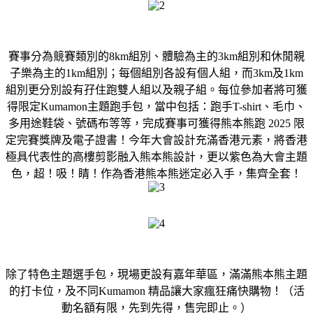
賽事分為競賽類別的8km組別、體驗為主的3km組別和休閒親
子樂為主的1km組別；每個組別各設有個人組，而3km及1km
組別更分別設有孖住跑雙人組以及親子組。每位參加者將可獲
得限定Kumamon主題跑手包，當中包括：跑手T-shirt、毛巾、
多用途鞋袋、號碼布等等，完成賽事可獲得熊本熊跑 2025 限
定完賽獎牌及電子證書！今年大會設計充滿香港元素，將香港
極具代表性的高樓剪影融入熊本熊設計，更以紫色為大會主題
色，超！吸！睛！作為香港熊本熊迷定必入手，集齊全套！
除了特色主題選手包，現場更設有嘉年華區，滿滿熊本熊主題
的打卡位，及不同Kumamon 精品讓大家瘋狂痛快購物！（活
動名額有限，先到先得，售完即止。）