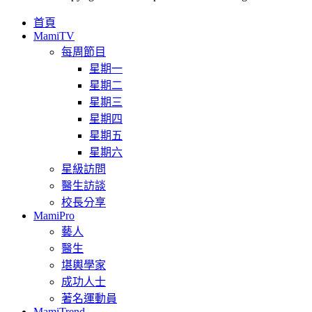
首頁
MamiTV
每周節目
星期一
星期二
星期三
星期四
星期五
星期六
星級訪問
醫生訪談
校長分享
MamiPro
藝人
醫生
堪輿學家
成功人士
著名運動員
MamiTrend