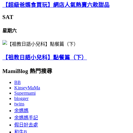
【超級爸媽食買玩】網店人氣熱賣六款甜品
SAT
星期六
【祖教日語小兒科】點餐篇（下）
MamiBlog 熱門搜尋
BB
KinseyMaMa
Supermami
blogger
twins
余媽媽
余媽媽手記
假日好去處
和牛B