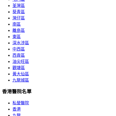
荃灣區
葵青區
灣仔區
南區
離島區
東區
深水涉區
中西區
西貢區
油尖旺區
觀塘區
黃大仙區
九龍城區
香港醫院名單
私營醫院
香港
九龍