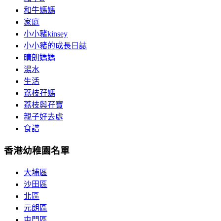
和牛媽媽
家庭
小小豬kinsey
小小豬的成長日誌
晴朗媽媽
湯水
生活
荔枝孖媽
荔枝與孖寶
親子好去處
食譜
香港幼稚園名單
大埔區
沙田區
北區
元朗區
屯門區