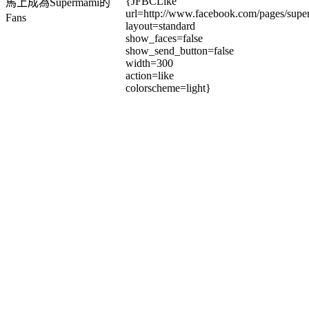
{JFBCLike
馬上成為Supermami的
url=http://www.facebook.com/pages/su
Fans
layout=standard
show_faces=false
show_send_button=false
width=300
action=like
colorscheme=light}