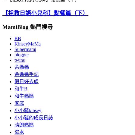
【祖教日語小兒科】點餐篇（下）
MamiBlog 熱門搜尋
BB
KinseyMaMa
Supermami
blogger
twins
余媽媽
余媽媽手記
假日好去處
和牛B
和牛媽媽
家庭
小小豬kinsey
小小豬的成長日誌
晴朗媽媽
湯水