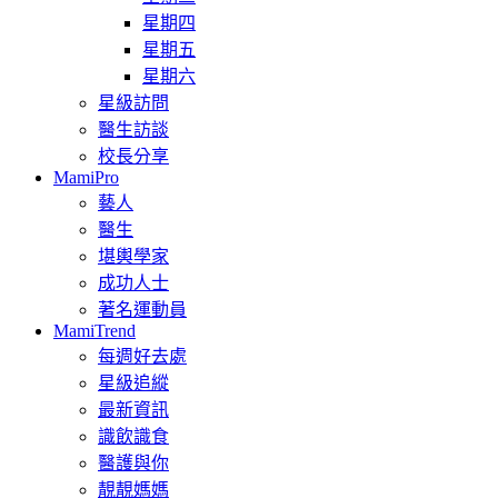
星期四
星期五
星期六
星級訪問
醫生訪談
校長分享
MamiPro
藝人
醫生
堪輿學家
成功人士
著名運動員
MamiTrend
每週好去處
星級追縱
最新資訊
識飲識食
醫護與你
靚靚媽媽