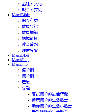
品味。文化
親子。育兒
MamiBible
開卷有益
健康食譜
健康通識
把握命運
教育放題
理財投資
MamiBlog
MamiShop
MamiInfo
備孕期
懷孕期
產後
專題
嘗試懷孕的最佳時機
健康懷孕的生活貼士
助你懷孕的生活小貼士