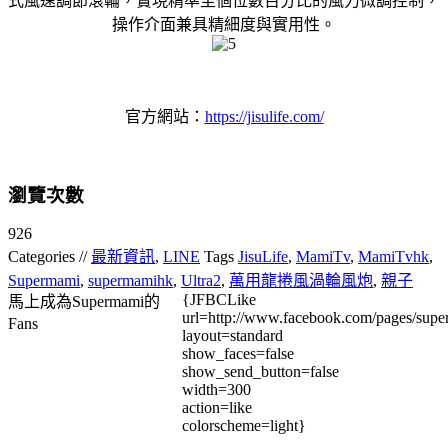
式風速調節滾輪，實現精準至個位數百分比的風力微調控制，
操作介面兼具精細度與實用性。
官方網站：
https://jisulife.com/
瀏覽次數
926
Categories //
最新資訊
,
LINE
Tags
JisuLife
,
MamiTv
,
MamiTvhk
,
Supermami
,
supermamihk
,
Ultra2
,
萬用龍捲風渦輪風炮
,
親子
{JFBCLike
馬上成為Supermami的
url=http://www.facebook.com/pages/su
Fans
layout=standard
show_faces=false
show_send_button=false
width=300
action=like
colorscheme=light}