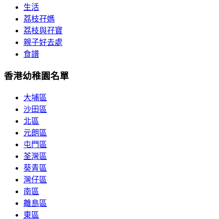
生活
荔枝孖媽
荔枝與孖寶
親子好去處
食譜
香港幼稚園名單
大埔區
沙田區
北區
元朗區
屯門區
荃灣區
葵青區
灣仔區
南區
離島區
東區