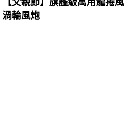
【父親節】旗艦級萬用龍捲風
渦輪風炮