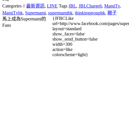
Categories //
最新資訊
,
LINE
Tags
JBL
,
JBLCharge6
,
MamiTv
,
MamiTvhk
,
Supermami
,
supermamihk
,
thinkinggrouphk
,
親子
{JFBCLike
馬上成為Supermami的
url=http://www.facebook.com/pages/su
Fans
layout=standard
show_faces=false
show_send_button=false
width=300
action=like
colorscheme=light}