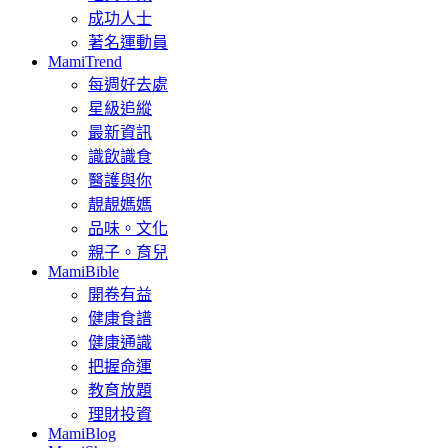
成功人士
著名運動員
MamiTrend
每週好去處
星級追縱
最新資訊
識飲識食
醫護與你
靚靚媽媽
品味。文化
親子。育兒
MamiBible
開卷有益
健康食譜
健康通識
把握命運
教育放題
理財投資
MamiBlog