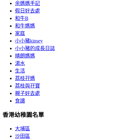
余媽媽手記
假日好去處
和牛B
和牛媽媽
家庭
小小豬kinsey
小小豬的成長日誌
晴朗媽媽
湯水
生活
荔枝孖媽
荔枝與孖寶
親子好去處
食譜
香港幼稚園名單
大埔區
沙田區