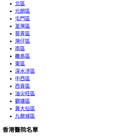
北區
元朗區
屯門區
荃灣區
葵青區
灣仔區
南區
離島區
東區
深水涉區
中西區
西貢區
油尖旺區
觀塘區
黃大仙區
九龍城區
香港醫院名單