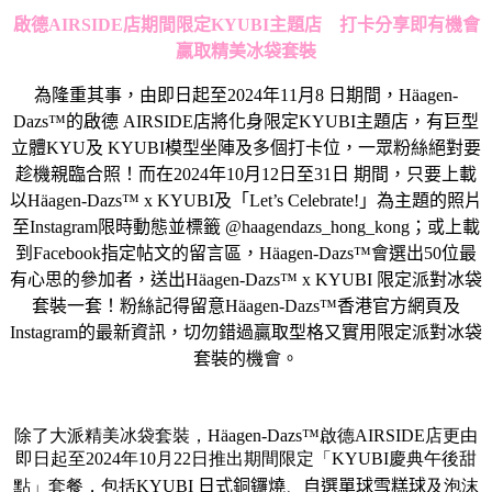
啟德
AIRSIDE
店期間限定
KYUBI
主題店
打卡分享即有機會
贏取精美冰袋套裝
為隆重其事，由即日起至2024年11月8 日期間，Häagen-
Dazs™的啟德 AIRSIDE店將化身限定KYUBI主題店，有巨型
立體KYU及 KYUBI模型坐陣及多個打卡位，一眾粉絲絕對要
趁機親臨合照！而在2024年10月12日至31日 期間，只要上載
以Häagen-Dazs™ x KYUBI及「Let’s Celebrate!」為主題的照片
至Instagram限時動態並標籤 @haagendazs_hong_kong；或上載
到Facebook指定帖文的留言區，Häagen-Dazs™會選出50位最
有心思的參加者，送出Häagen-Dazs™ x KYUBI 限定派對冰袋
套裝一套！粉絲記得留意Häagen-Dazs™香港官方網頁及
Instagram的最新資訊，切勿錯過贏取型格又實用限定派對冰袋
套裝的機會。
除了大派精美冰袋套裝，
Häagen-Dazs™
啟德
AIRSIDE
店更由
即日起至
2024
年
10
月
22
日推出期間限
定「
KYUBI
慶典午後甜
點」套餐，包括
KYUBI
日式銅鑼燒
、
自選
單球雪糕球
及
泡沫