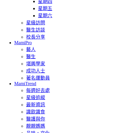
星期四
星期五
星期六
星級訪問
醫生訪談
校長分享
MamiPro
藝人
醫生
堪輿學家
成功人士
著名運動員
MamiTrend
每週好去處
星級追縱
最新資訊
識飲識食
醫護與你
靚靚媽媽