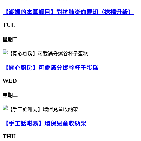
【潮媽的本草綱目】對抗肺炎你要知（送禮升級）
TUE
星期二
【開心廚房】可愛滿分爆谷杯子蛋糕
WED
星期三
【手工話咁易】環保兒童收納架
THU