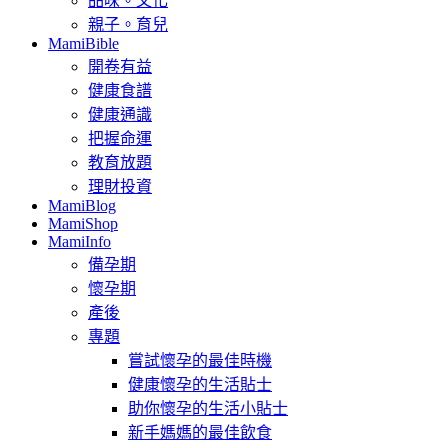
品味。文化
親子。育兒
MamiBible
開卷有益
健康食譜
健康通識
把握命運
教育放題
理財投資
MamiBlog
MamiShop
MamiInfo
備孕期
懷孕期
產後
專題
嘗試懷孕的最佳時機
健康懷孕的生活貼士
助你懷孕的生活小貼士
新手媽媽的最佳飲食