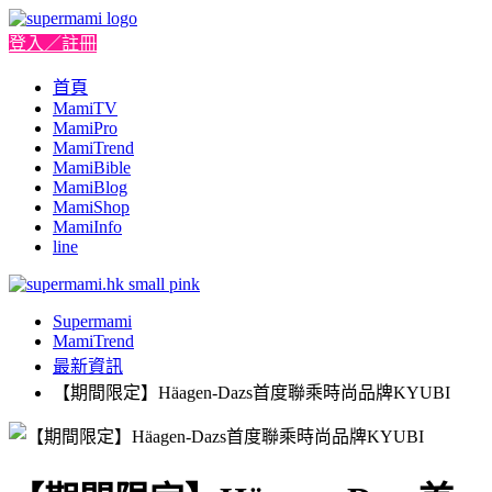
登入／註冊
首頁
MamiTV
MamiPro
MamiTrend
MamiBible
MamiBlog
MamiShop
MamiInfo
line
Supermami
MamiTrend
最新資訊
【期間限定】Häagen-Dazs首度聯乘時尚品牌KYUBI