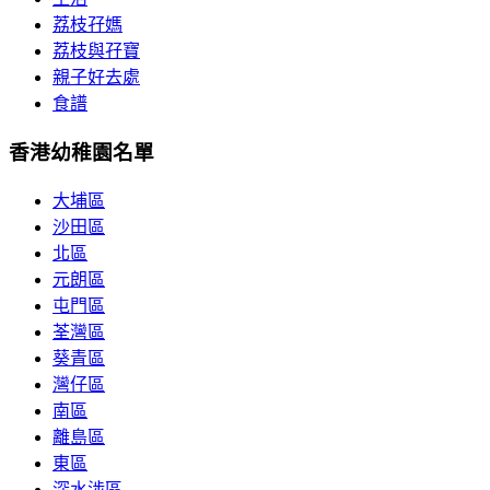
荔枝孖媽
荔枝與孖寶
親子好去處
食譜
香港幼稚園名單
大埔區
沙田區
北區
元朗區
屯門區
荃灣區
葵青區
灣仔區
南區
離島區
東區
深水涉區