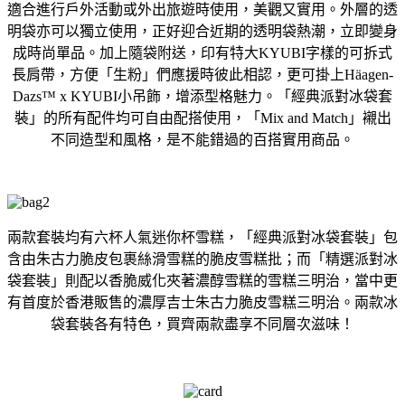
適合進行戶外活動或外出旅遊時使用，美觀又實用。外層的透
明袋亦可以獨立使用，正好迎合近期的透明袋熱潮，立即變身
成時尚單品。加上隨袋附送，印有特大KYUBI字樣的可拆式
長肩帶，方便「生粉」們應援時彼此相認，更可掛上Häagen-
Dazs™ x KYUBI小吊飾，增添型格魅力。「經典派對冰袋套
裝」的所有配件均可自由配搭使用，「Mix and Match」襯出
不同造型和風格，是不能錯過的百搭實用商品。
兩款套裝均有六杯
人氣
迷你杯雪糕，
「經典派對冰袋套裝」
包
含由朱古力脆皮包裹絲滑雪糕的脆皮雪糕批；而「
精選派對冰
袋套裝」則配以香脆威化夾著濃醇雪糕的雪糕三明治，
當
中更
有首度於香港販售的濃厚吉士朱古力脆皮雪糕三明治。
兩款冰
袋套裝各有特色
，買齊兩款盡享不同層次滋味！