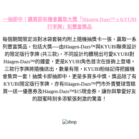
一抽即中！購買即有機會贏取大獎
「
Häagen-Dazs™ x KYUBI
行李牌
」
和豐富獎品
每個
期間限定派對冰袋套裝均
附上隨機抽獎卡一張，
贏取一系
列豐富獎品，包括大獎
──
由
Häagen-Dazs™
與
KYUBI
聯乘設計
的限定版行李牌
(
共三款
)
，不同設計均體現出可愛
KYUBI
對
Häagen-
Dazs™
的鍾愛，更是
KYUBI
角色首次在掛飾上登場。
三款行李牌將隨機送出，數量有限，
KYUBI
粉絲記得把握機
會集
齊一套！抽獎卡即抽即中，更是多買多中獎，獎品除了有
KYUBI
限定版行李牌，亦有
Häagen-Dazs™
門市
外賣雙球雪糕
買
一送一優惠券
及
Häagen-Dazs™
$15
現金券
，
讓你與摯愛好友
的甜蜜時刻多添緊張刺激的驚喜！