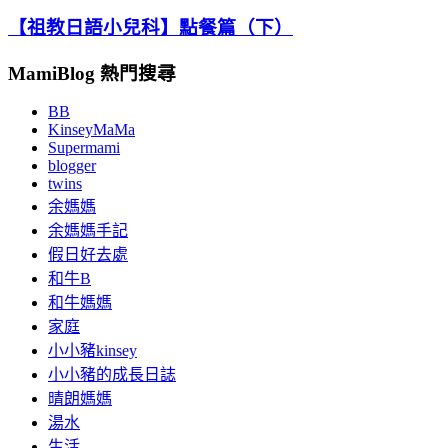
【祖教日語小兒科】點餐篇（下）
MamiBlog 熱門搜尋
BB
KinseyMaMa
Supermami
blogger
twins
余媽媽
余媽媽手記
假日好去處
和牛B
和牛媽媽
家庭
小小豬kinsey
小小豬的成長日誌
晴朗媽媽
湯水
生活