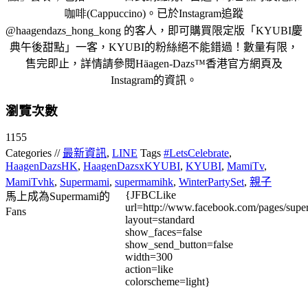
咖
啡
(
Cappuccino)
。
已於
Instagram
追蹤
@
haagendazs_hong_kong
的客人，即可購買限定版「
KYUBI
慶
典午後甜點」一客
，
KYU
BI
的粉絲絕不能錯過！數量有限，
售完即止，詳情請參閱
Häag
en-Dazs™
香港官方網頁及
Instagram
的資訊。
瀏覽次數
1155
Categories //
最新資訊
,
LINE
Tags
#LetsCelebrate
,
HaagenDazsHK
,
HaagenDazsxKYUBI
,
KYUBI
,
MamiTv
,
MamiTvhk
,
Supermami
,
supermamihk
,
WinterPartySet
,
親子
{JFBCLike
馬上成為Supermami的
url=http://www.facebook.com/pages/su
Fans
layout=standard
show_faces=false
show_send_button=false
width=300
action=like
colorscheme=light}