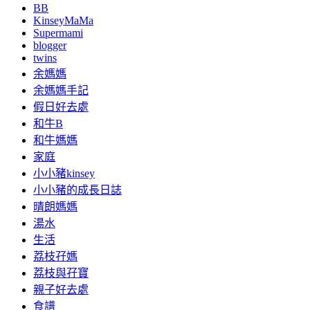
BB
KinseyMaMa
Supermami
blogger
twins
余媽媽
余媽媽手記
假日好去處
和牛B
和牛媽媽
家庭
小小豬kinsey
小小豬的成長日誌
晴朗媽媽
湯水
生活
荔枝孖媽
荔枝與孖寶
親子好去處
食譜