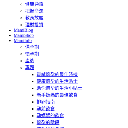
健康通識
把握命運
教育放題
理財投資
MamiBlog
MamiShop
MamiInfo
備孕期
懷孕期
產後
專題
嘗試懷孕的最佳時機
健康懷孕的生活貼士
助你懷孕的生活小貼士
新手媽媽的最佳飲食
排卵指南
孕前飲食
孕媽媽的飲食
懷孕的階段