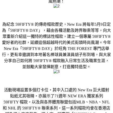
風熱潮！
為紀念 59FIFTY® 的傳奇帽款歷史，New Era 將每年5月9日定
為「59FIFTY® DAY」，藉由各種活動及跨界聯乘等等，向大
眾重新介紹這一獨特的標誌性帽款，建立一個專屬 59FIFTY®
愛好者的社群，延續這個超越時代的美式街頭時尚風潮。今年
New Era「59FIFTY® DAY」於旺角 THE FOREST 專門店舉
行，更有幸邀請到本地著名棒球員兼演員胡子彤到場，與大家
分享自己如何將 59FIFTY® 帽款融入日常生活及職業生涯，
並鼓勵大家發揮創意，打造獨特造型。
活動現場設置多個打卡位，其中入口處的 New Era 巨大鐳射
貼紙尤其吸睛，亦展示了71週年 NEW ERA 獨家系列
59FIFTY 帽款，以及與各界體育聯盟包括MLB、NBA、NFL
和 NHL 的 59FIFTY® 聯乘系列，這一系列帽款均會在香港店