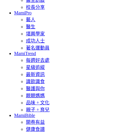
醫生訪談
校長分享
MamiPro
藝人
醫生
堪輿學家
成功人士
著名運動員
MamiTrend
每週好去處
星級追縱
最新資訊
識飲識食
醫護與你
靚靚媽媽
品味。文化
親子。育兒
MamiBible
開卷有益
健康食譜