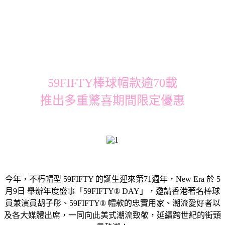
59FIFTY棒球帽款逾70載
推出多重驚喜期間限定優惠
今年，不朽帽型 59FIFTY 的誕生迎來第71週年，New Era 於 5
月9日 舉辦年度盛事「59FIFTY® DAY」，邀請香港著名棒球
員兼演員胡子彤、59FIFTY® 帽款的忠實用家、潮流愛好者以
及各大媒體出席，一同向此美式潮流致敬，延續跨世紀的街頭