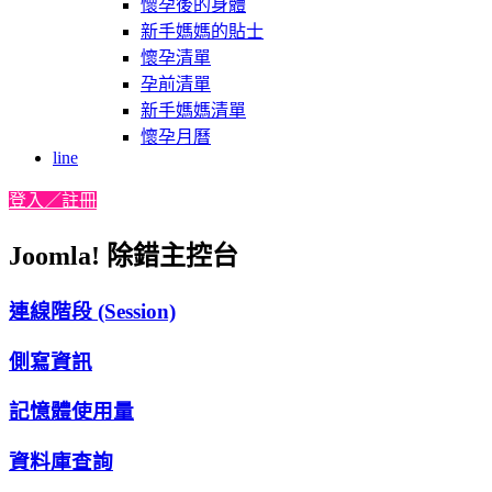
懷孕後的身體
新手媽媽的貼士
懷孕清單
孕前清單
新手媽媽清單
懷孕月曆
line
登入／註冊
Joomla! 除錯主控台
連線階段 (Session)
側寫資訊
記憶體使用量
資料庫查詢