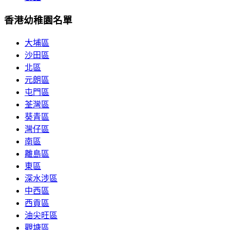
香港幼稚園名單
大埔區
沙田區
北區
元朗區
屯門區
荃灣區
葵青區
灣仔區
南區
離島區
東區
深水涉區
中西區
西貢區
油尖旺區
觀塘區