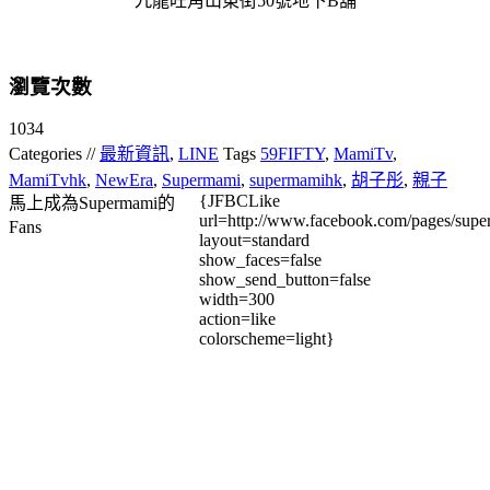
九龍旺角山東街50號地下B舖
瀏覽次數
1034
Categories //
最新資訊
,
LINE
Tags
59FIFTY
,
MamiTv
,
MamiTvhk
,
NewEra
,
Supermami
,
supermamihk
,
胡子彤
,
親子
{JFBCLike
馬上成為Supermami的
url=http://www.facebook.com/pages/su
Fans
layout=standard
show_faces=false
show_send_button=false
width=300
action=like
colorscheme=light}