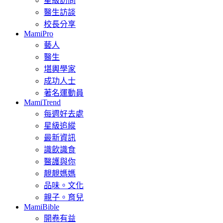
星級訪問
醫生訪談
校長分享
MamiPro
藝人
醫生
堪輿學家
成功人士
著名運動員
MamiTrend
每週好去處
星級追縱
最新資訊
識飲識食
醫護與你
靚靚媽媽
品味。文化
親子。育兒
MamiBible
開卷有益