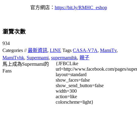
官方網店：
https://bit.ly/RMHC_eshop
瀏覽次數
934
Categories //
最新資訊
,
LINE
Tags
CASA-V7A
,
MamiTv
,
MamiTvhk
,
Supermami
,
supermamihk
,
親子
{JFBCLike
馬上成為Supermami的
url=http://www.facebook.com/pages/su
Fans
layout=standard
show_faces=false
show_send_button=false
width=300
action=like
colorscheme=light}