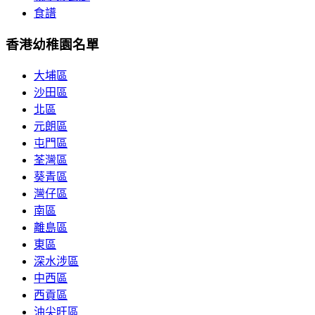
食譜
香港幼稚園名單
大埔區
沙田區
北區
元朗區
屯門區
荃灣區
葵青區
灣仔區
南區
離島區
東區
深水涉區
中西區
西貢區
油尖旺區