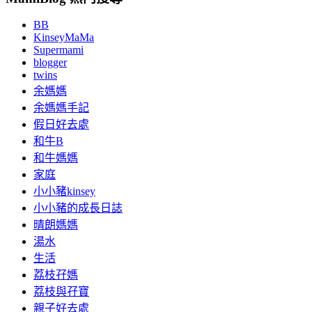
BB
KinseyMaMa
Supermami
blogger
twins
余媽媽
余媽媽手記
假日好去處
和牛B
和牛媽媽
家庭
小小豬kinsey
小小豬的成長日誌
晴朗媽媽
湯水
生活
荔枝孖媽
荔枝與孖寶
親子好去處