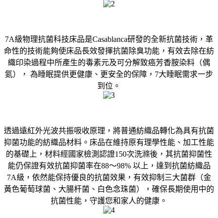
7A級物理抗菌科技床品是Casablanca研發的全新抗菌技術，革
命性的技術能夠使床品長效發揮抗菌除臭功能，有效去除在紡
織印染過程中所產生的毒素元及可分解致癌芳香胺染料（偶
氮）， 為睡眠提供更健康、更安全的保障，7大睡眠需求一步
到位。
透過遠紅外光波共振吸收原理，將普通紡織品轉化為具有抗菌
抑菌功能的紡織品材料。床品在維持原有理學性能、加工性能
的基礎上，材料經國家檢測認證150次洗滌後，其抗菌抑菌性
能仍保證有效抗菌抑菌率在88～98% 以上，達到抗菌紡織品
7A級，依然能保持優良的抗菌效果，有效抑制三大菌群（金
黃色葡萄球菌、大腸杆菌、白色念珠菌），確保長期使用中的
抗菌性能，守護您和家人的健康。