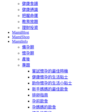
健康食譜
健康通識
把握命運
教育放題
理財投資
MamiBlog
MamiShop
MamiInfo
備孕期
懷孕期
產後
專題
嘗試懷孕的最佳時機
健康懷孕的生活貼士
助你懷孕的生活小貼士
新手媽媽的最佳飲食
排卵指南
孕前飲食
孕媽媽的飲食