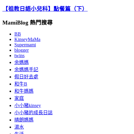
【祖教日語小兒科】點餐篇（下）
MamiBlog 熱門搜尋
BB
KinseyMaMa
Supermami
blogger
twins
余媽媽
余媽媽手記
假日好去處
和牛B
和牛媽媽
家庭
小小豬kinsey
小小豬的成長日誌
晴朗媽媽
湯水