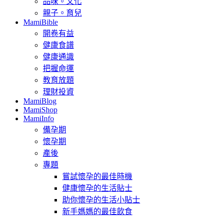
品味。文化
親子。育兒
MamiBible
開卷有益
健康食譜
健康通識
把握命運
教育放題
理財投資
MamiBlog
MamiShop
MamiInfo
備孕期
懷孕期
產後
專題
嘗試懷孕的最佳時機
健康懷孕的生活貼士
助你懷孕的生活小貼士
新手媽媽的最佳飲食