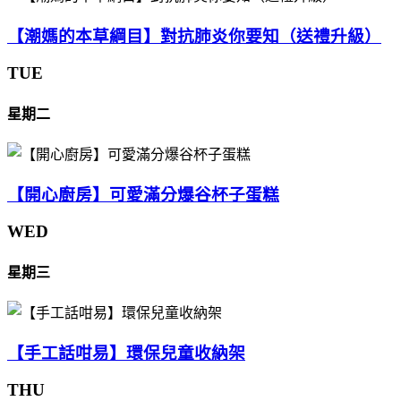
【潮媽的本草綱目】對抗肺炎你要知（送禮升級）
TUE
星期二
【開心廚房】可愛滿分爆谷杯子蛋糕
WED
星期三
【手工話咁易】環保兒童收納架
THU