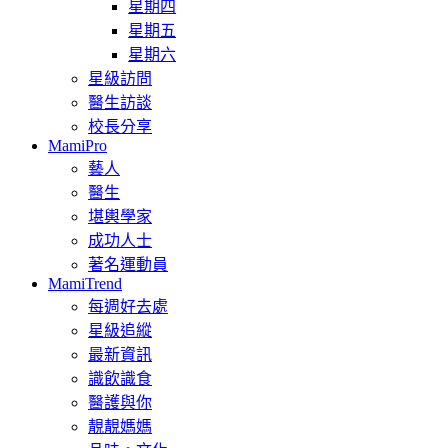
星期四
星期五
星期六
星級訪問
醫生訪談
校長分享
MamiPro
藝人
醫生
堪輿學家
成功人士
著名運動員
MamiTrend
每週好去處
星級追縱
最新資訊
識飲識食
醫護與你
靚靚媽媽