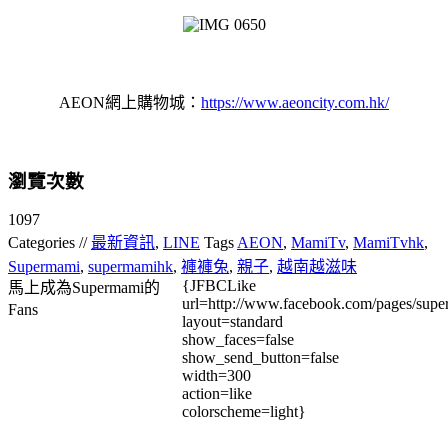
AEON網上購物城：
https://www.aeoncity.com.hk/
瀏覽次數
1097
Categories //
最新資訊
,
LINE
Tags
AEON
,
MamiTv
,
MamiTvhk
,
Supermami
,
supermamihk
,
褲褲兔
,
親子
,
越南越滋味
{JFBCLike
馬上成為Supermami的
url=http://www.facebook.com/pages/su
Fans
layout=standard
show_faces=false
show_send_button=false
width=300
action=like
colorscheme=light}