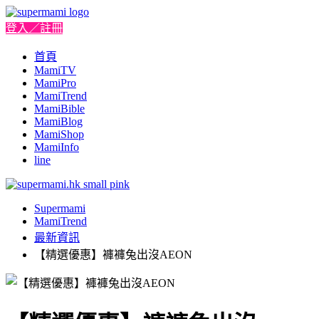
登入／註冊
首頁
MamiTV
MamiPro
MamiTrend
MamiBible
MamiBlog
MamiShop
MamiInfo
line
Supermami
MamiTrend
最新資訊
【精選優惠】褲褲兔出沒AEON