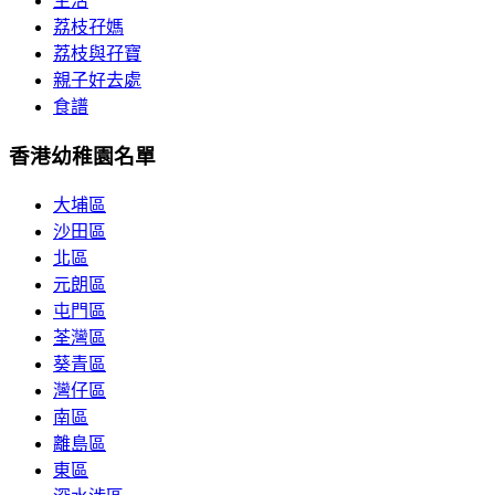
生活
荔枝孖媽
荔枝與孖寶
親子好去處
食譜
香港幼稚園名單
大埔區
沙田區
北區
元朗區
屯門區
荃灣區
葵青區
灣仔區
南區
離島區
東區