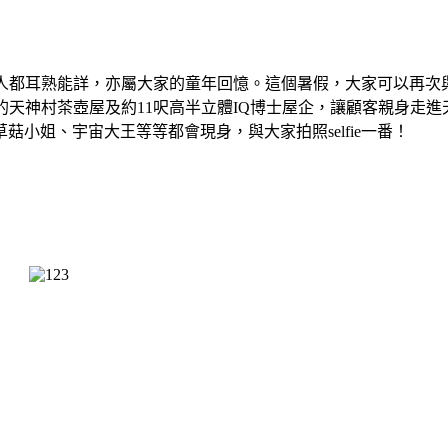
都耳熟能詳，亦屬大家的童年回憶。這個暑假，大家可以再次與《I
體的天神村茶壺屋及約11呎高半立體IQ博士屋企，讓顧客親身走
小姐、宇宙大王等等都會現身，與大家拍照selfie一番！