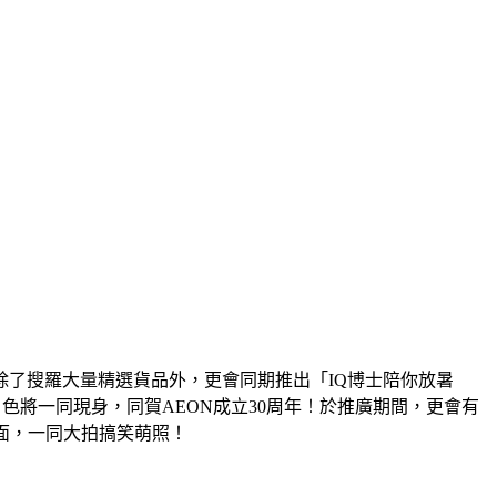
l」，除了搜羅大量精選貨品外，更會同期推出
「IQ博士陪你放暑
角色將一同現身
，同賀AEON成立30周年！於推廣期間，更會有
面，一同大拍搞笑萌照！