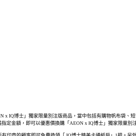
ON x IQ博士」獨家限量別注版商品，當中包括有購物帆布袋
T累積購物滿指定金額，即可以優惠價換購「AEON x IQ博士」獨家
所有印章的顧客即可免費換領「 IQ博士精美卡通紙扇」1把。另外，