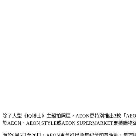
除了大型《IQ博士》主題拍照區，AEON更特別推出3款「AE
於AEON、AEON STYLE或AEON SUPERMARKE
而於8月5日至20日，AEON更會推出收集紀念印章活動，集齊