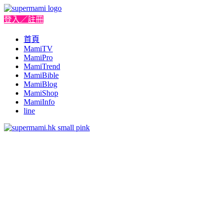
登入／註冊
首頁
MamiTV
MamiPro
MamiTrend
MamiBible
MamiBlog
MamiShop
MamiInfo
line