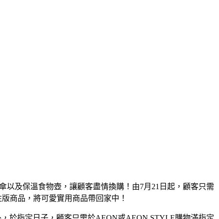
、短傘以及保溫食物壺，讓顧客盡情換購！由7月21日起，顧客只需
限量別注版商品，將可愛實用商品帶回家中！
於指定日子，顧客只需於AEON或AEON STYLE購物滿指定