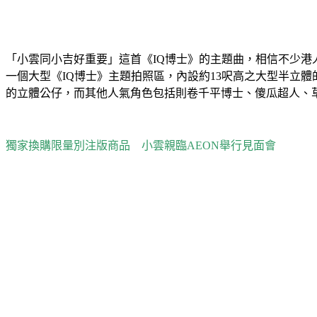
「小雲同小吉好重要」這首《IQ博士》的主題曲，相信不少港人
一個大型《IQ博士》主題拍照區，內設約13呎高之大型半立
的立體公仔，而其他人氣角色包括則卷千平博士、傻瓜超人、草菇
獨家換購限量別注版商品 小雲親臨AEON舉行見面會