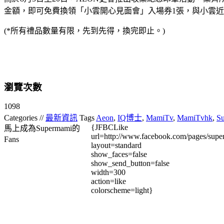
金額，即可免費換領「小雲開心見面會」入場券1張，與小雲
(*
所有禮品數量有限，先到先得，換完即止。
)
瀏覽次數
1098
Categories //
最新資訊
Tags
Aeon
,
IQ博士
,
MamiTv
,
MamiTvhk
,
S
{JFBCLike
馬上成為Supermami的
url=http://www.facebook.com/pages/su
Fans
layout=standard
show_faces=false
show_send_button=false
width=300
action=like
colorscheme=light}