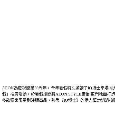
AEON為慶祝開業30周年，今年暑假特別邀請了IQ博士來港同大家
假」推廣活動，於暑假期間將AEON STYLE康怡 東門地
多款獨家
限量別注版商品
，熟悉《IQ博士》的港人萬勿錯過