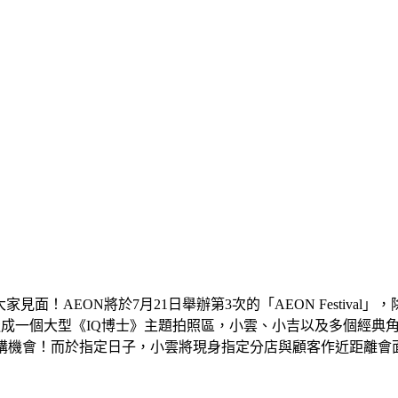
見面！AEON將於7月21日舉辦第3次的「AEON Festiva
面打造成一個大型《IQ博士》主題拍照區，小雲、小吉以及多個經典
換購機會！而於指定日子，小雲將現身指定分店與顧客作近距離會