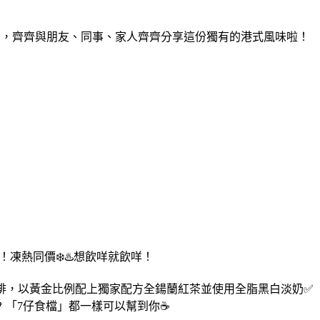
值極高，齊齊與朋友、同事、家人齊齊分享這份獨有的港式風味啦！
！凍熱同價❄️♨️想飲咩就飲咩！
 即磨咖啡，以黃金比例配上獨家配方全鍚蘭紅茶並使用全脂黑白淡奶✅
「7仔食檔」都一樣可以幫到你☕️