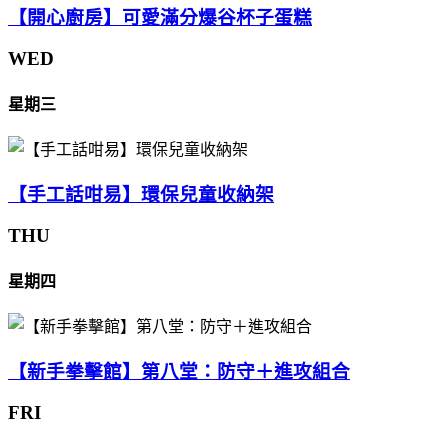
【開心廚房】可愛滿分爆谷杯子蛋糕
WED
星期三
【手工話咁易】環保兒童收納架
THU
星期四
【新手拳擊館】第八堂：防守＋進攻組合
FRI