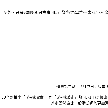
另外，只需另加$3即可換購可口可樂/芬達/雪碧/玉泉325
優惠第二激📣 3月27日，只
💥全新推出「 #港式鴛鴦 」同「 #港式茶走」都可以用 $7
茶走當然係比一般港式奶茶更加濃