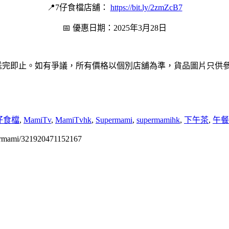
📍7仔食檔店舖：
https://bit.ly/2zmZcB7
📅 優惠日期：2025年3月28日
/送完即止。如有爭議，所有價格以個別店舖為準，貨品圖片只供
仔食檔
,
MamiTv
,
MamiTvhk
,
Supermami
,
supermamihk
,
下午茶
,
午餐
permami/321920471152167