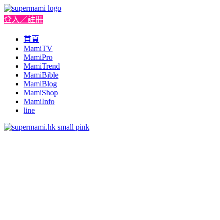
登入／註冊
首頁
MamiTV
MamiPro
MamiTrend
MamiBible
MamiBlog
MamiShop
MamiInfo
line