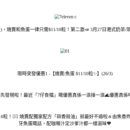
，燒賣和魚蛋一律只需$11/10粒！第二激📣 3月27日港式奶茶/茶
限時突發優惠1️ -【燒賣/魚蛋 $11/10粒✨】(26/3)
搶先發現啦！最近「7仔食檔」嘅優惠真係一浪接一浪🌊優惠真係唔
11/10粒！🏃‍♀️ 燒賣配獨家配方「蒜香豉油」就最好不過啦
牙魚蛋嘅話，配咖喱汁定沙爹汁都一樣滋味🧡