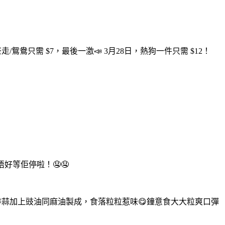
走/鴛鴦只需 $7，最後一激📣 3月28日，熱狗一件只需 $12！
好等佢停啦！🤤🤤
由焦香炸蒜加上豉油同麻油製成，食落粒粒惹味😋鐘意食大大粒爽口彈