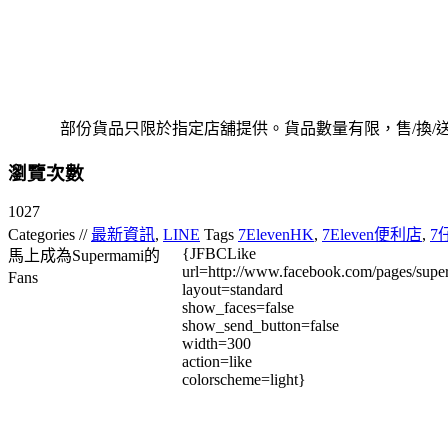
部份貨品只限於指定店舖提供。貨品數量有限，售/換
瀏覽次數
1027
Categories //
最新資訊
,
LINE
Tags
7ElevenHK
,
7Eleven便利店
,
7
{JFBCLike
馬上成為Supermami的
url=http://www.facebook.com/pages/su
Fans
layout=standard
show_faces=false
show_send_button=false
width=300
action=like
colorscheme=light}