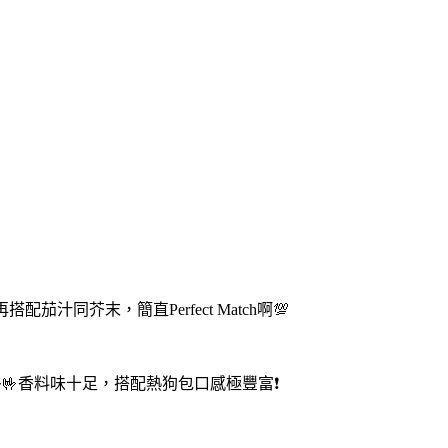
汁同芥末，簡直Perfect Match啊💯
🤟香料味十足，搭配熱狗包口感極豐富❗️