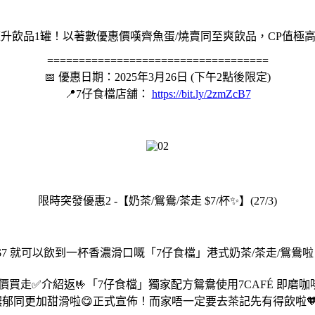
-330毫升飲品1罐！以著數優惠價嘆齊魚蛋/燒賣同至爽飲品，CP
===================================
📅 優惠日期：2025年3月26日 (下午2點後限定)
📍7仔食檔店舖：
https://bit.ly/2zmZcB7
限時突發優惠2 -【奶茶/鴛鴦/茶走 $7/杯✨】(27/3)
需 $7 就可以飲到一杯香濃滑口嘅「7仔食檔」港式奶茶/茶走/鴛鴦啦
 優惠價買走✅介紹返🤟「7仔食檔」獨家配方鴛鴦使用7CAFÉ
郁同更加甜滑啦😋正式宣佈！而家唔一定要去茶記先有得飲啦🧡 