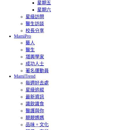
星期五
星期六
星級訪問
醫生訪談
校長分享
MamiPro
藝人
醫生
堪輿學家
成功人士
著名運動員
MamiTrend
每週好去處
星級追縱
最新資訊
識飲識食
醫護與你
靚靚媽媽
品味。文化