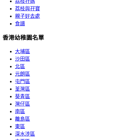
荔枝孖媽
荔枝與孖寶
親子好去處
食譜
香港幼稚園名單
大埔區
沙田區
北區
元朗區
屯門區
荃灣區
葵青區
灣仔區
南區
離島區
東區
深水涉區