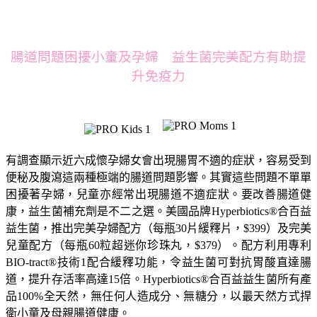
腸道問題困擾小童及孕婦 益生菌完美配方有助提
升免疫力
有調查顯示近六成懷孕婦女會出現腸胃不適的症狀，容易受到
便秘及腹瀉這兩種極端的腸道問題影響。其實這些問題不單單
困擾著孕婦，兒童亦經常出現腸道不適症狀。要改善腸道健
康，益生菌補充劑是不二之選。美國品牌Hyperbiotics®合百益
益生菌，推出完美孕婦配方（每瓶30片緩釋片，$399）及完美
兒童配方（每瓶60粒超迷你珍珠丸，$379）。配方利用專利
BIO-tract®技術1配合緩釋功能，令益生菌可對抗胃酸直達腸
道，提升存活率高達15倍。Hyperbiotics®合百益益生菌所有產
品100%全天然，無任何人造成分、無糖分，以最天然方式捍
衛小童及母親腸道健康。