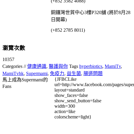
(+852 3582 4088)
銅鑼灣世貿中心3樓P320舖 (將於8月28
日開幕)
(+852 2785 8011)
瀏覽次數
10357
Categories //
健康通識
,
醫護與你
Tags
hyperbiotics
,
MamiTv
,
MamiTvhk
,
Supermami
,
免疫力
,
益生菌
,
腸道問題
{JFBCLike
馬上成為Supermami的
url=http://www.facebook.com/pages/su
Fans
layout=standard
show_faces=false
show_send_button=false
width=300
action=like
colorscheme=light}