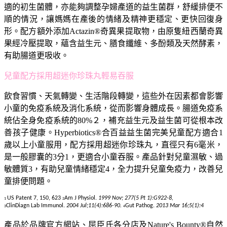
適的初生菌體，亦能夠調整孕婦產道的益生菌群，舒緩排便不
順的情況，讓媽媽在產後的情緒及精神更穩定、更快回復身
形。配方額外添加Actazin®奇異果提取物，由原隻紐西蘭奇異
果經冷壓提取，蘊含益生元、膳食纖維、多酚類及天然酵素，
有助腸道更吸收。
兒童配方採用超迷你珍珠丸輕易吞服
飲食習慣、天氣轉變、生活階段轉變，這些外在因素都會影響
小童的免疫系統及消化系統，從而影響身體成長。腸道免疫系
統佔全身免疫系統的80%２，補充益生元及益生菌可從根本改
善孩子健康。Hyperbiotics®合百益益生菌完美兒童配方適合1
歲以上小童服用，配方採用超迷你珍珠丸，直徑只有6毫米，
是一般膠囊的3分1，更適合小童吞服。產品針對兒童濕敏、過
敏體質3，有助兒童情緒穩定4，全力提升兒童免疫力，改善兒
童排便問題。
US Patent 7, 150, 623
Am J Physiol.
1999 Nov; 277(5 Pt 1):G922-8,
1
2
ClinDiagn Lab Immunol.
2004 Jul;11(4):686-90.
Gut Pathog.
2013 Mar 16;5(1):4
3
4
產品於品牌官方網站、屈臣氏各分店及Nature's Bounty®自然