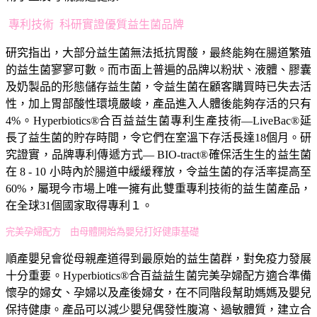
專利技術 科研實證優質益生菌品牌
研究指出，大部分益生菌無法抵抗胃酸，最終能夠在腸道繁殖
的益生菌寥寥可數。而市面上普遍的品牌以粉狀、液體、膠囊
及奶製品的形態儲存益生菌，令益生菌在顧客購買時已失去活
性，加上胃部酸性環境嚴峻，產品進入人體後能夠存活的只有
4%。Hyperbiotics®合百益益生菌專利生產技術—LiveBac®延
長了益生菌的貯存時間，令它們在室溫下存活長達18個月。研
究證實，品牌專利傳遞方式— BIO-tract®確保活生生的益生菌
在 8 - 10 小時內於腸道中緩緩釋放，令益生菌的存活率提高至
60%，屬現今市場上唯一擁有此雙重專利技術的益生菌產品，
在全球31個國家取得專利１。
完美孕婦配方 由母體開始為嬰兒打好健康基礎
順產嬰兒會從母親產道得到最原始的益生菌群，對免疫力發展
十分重要。Hyperbiotics®合百益益生菌完美孕婦配方適合準備
懷孕的婦女、孕婦以及產後婦女，在不同階段幫助媽媽及嬰兒
保持健康。產品可以減少嬰兒偶發性腹瀉、過敏體質，建立合