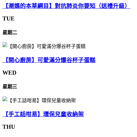
【潮媽的本草綱目】對抗肺炎你要知（送禮升級）
TUE
星期二
【開心廚房】可愛滿分爆谷杯子蛋糕
WED
星期三
【手工話咁易】環保兒童收納架
THU