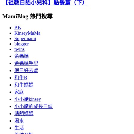
【祖教日語小兒科】點餐篇（下）
MamiBlog 熱門搜尋
BB
KinseyMaMa
Supermami
blogger
twins
余媽媽
余媽媽手記
假日好去處
和牛B
和牛媽媽
家庭
小小豬kinsey
小小豬的成長日誌
晴朗媽媽
湯水
生活