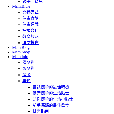
親子。育兒
MamiBible
開卷有益
健康食譜
健康通識
把握命運
教育放題
理財投資
MamiBlog
MamiShop
MamiInfo
備孕期
懷孕期
產後
專題
嘗試懷孕的最佳時機
健康懷孕的生活貼士
助你懷孕的生活小貼士
新手媽媽的最佳飲食
排卵指南