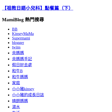
【祖教日語小兒科】點餐篇（下）
MamiBlog 熱門搜尋
BB
KinseyMaMa
Supermami
blogger
twins
余媽媽
余媽媽手記
假日好去處
和牛B
和牛媽媽
家庭
小小豬kinsey
小小豬的成長日誌
晴朗媽媽
湯水