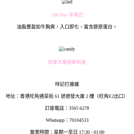
180 Day 羊尾巴
油脂豐盈如牛胸爽，入口即化，富含膠原蛋白。
加拿大象拔蚌刺身
咩記打邊爐
地址：香港旺角通菜街 61 號德發大廈 2 樓（旺角E2出口）
訂座電話：3565 6278
Whatsapp：70104533
營業時間：星期一至日 17:30 - 01:00