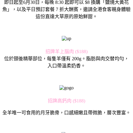
即日起至6月30日，每晚 8:30 起即可以 $8 換購「鹽燒大黃花
魚」，以及平日預訂套餐 7 折大酬賓，邀請全港食客親身體驗
這份直達大草原的原始鮮甜。
招牌羊上腦肉 ($188)
位於頸後精華部位，每隻羊僅有 200g。脂肪與肉交替均勻，
入口帶溫柔奶香。
招牌高鈣肉 ($188)
全羊唯一可食用的月牙脆骨，口感細嫩且帶微脆，層次豐富。