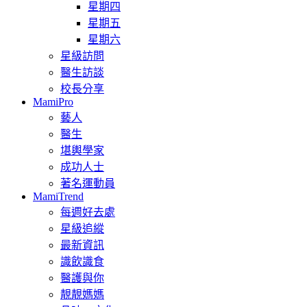
星期四
星期五
星期六
星級訪問
醫生訪談
校長分享
MamiPro
藝人
醫生
堪輿學家
成功人士
著名運動員
MamiTrend
每週好去處
星級追縱
最新資訊
識飲識食
醫護與你
靚靚媽媽