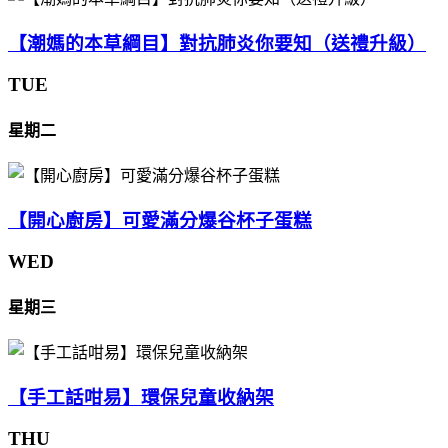
【潮媽的本草綱目】對抗肺炎你要知（送禮升級）
TUE
星期二
【開心廚房】可愛滿分爆谷杯子蛋糕
WED
星期三
【手工話咁易】環保兒童收納架
THU