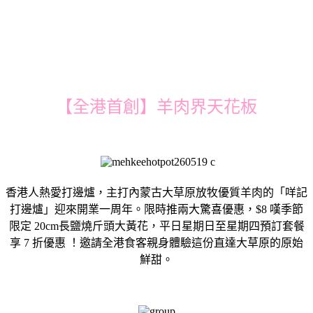
【全港首創】羊肉界天花板
香港人熱愛打邊爐，主打內蒙古大草原放牧優質羊肉的「咩記
打邊爐」迎來開業一周年。限時推兩大驚喜優惠，$8 嘆季節
限定 20cm長鹽燒斤頭大黃花，平日星期日至星期四預訂套餐
享 7 折優惠 ！邀請全港食客親身體驗這份直達大草原的原始
鮮甜。