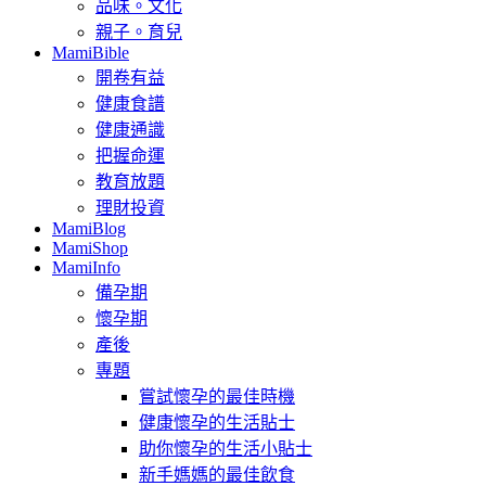
品味。文化
親子。育兒
MamiBible
開卷有益
健康食譜
健康通識
把握命運
教育放題
理財投資
MamiBlog
MamiShop
MamiInfo
備孕期
懷孕期
產後
專題
嘗試懷孕的最佳時機
健康懷孕的生活貼士
助你懷孕的生活小貼士
新手媽媽的最佳飲食