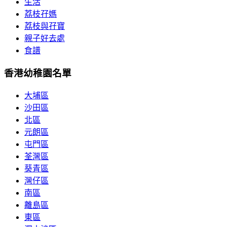
生活
荔枝孖媽
荔枝與孖寶
親子好去處
食譜
香港幼稚園名單
大埔區
沙田區
北區
元朗區
屯門區
荃灣區
葵青區
灣仔區
南區
離島區
東區