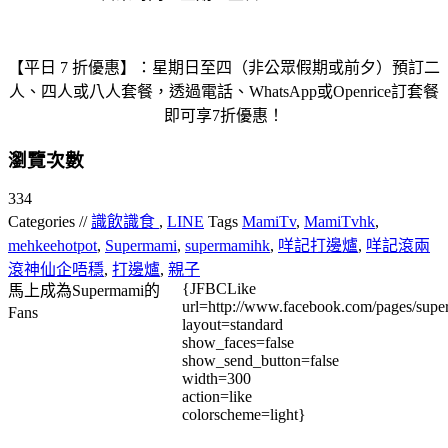
【平日 7 折優惠】：星期日至四（非公眾假期或前夕）預訂二
人、四人或八人套餐，透過電話、WhatsApp或Openrice訂套餐
即可享7折優惠！
瀏覽次數
334
Categories //
識飲識食
,
LINE
Tags
MamiTv
,
MamiTvhk
,
mehkeehotpot
,
Supermami
,
supermamihk
,
咩記打邊爐
,
咩記滾兩
滾神仙企唔穩
,
打邊爐
,
親子
{JFBCLike
馬上成為Supermami的
url=http://www.facebook.com/pages/su
Fans
layout=standard
show_faces=false
show_send_button=false
width=300
action=like
colorscheme=light}