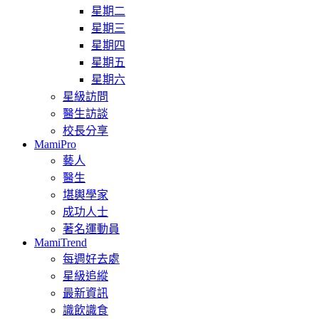
星期二
星期三
星期四
星期五
星期六
星級訪問
醫生訪談
校長分享
MamiPro
藝人
醫生
堪輿學家
成功人士
著名運動員
MamiTrend
每週好去處
星級追縱
最新資訊
識飲識食