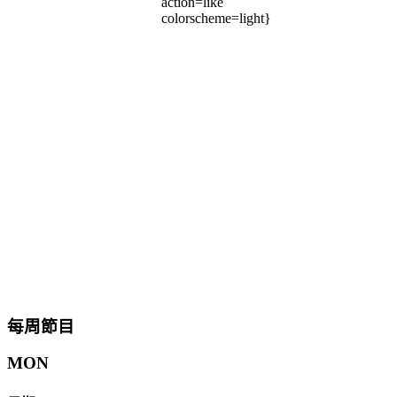
action=like
colorscheme=light}
每周節目
MON