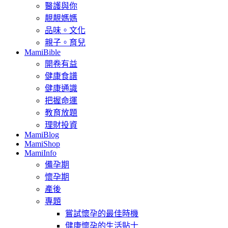
醫護與你
靚靚媽媽
品味。文化
親子。育兒
MamiBible
開卷有益
健康食譜
健康通識
把握命運
教育放題
理財投資
MamiBlog
MamiShop
MamiInfo
備孕期
懷孕期
產後
專題
嘗試懷孕的最佳時機
健康懷孕的生活貼士