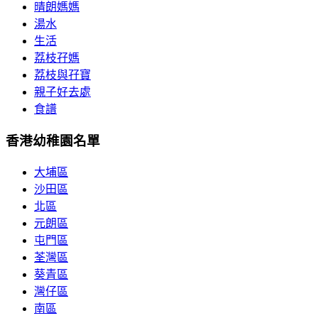
晴朗媽媽
湯水
生活
荔枝孖媽
荔枝與孖寶
親子好去處
食譜
香港幼稚園名單
大埔區
沙田區
北區
元朗區
屯門區
荃灣區
葵青區
灣仔區
南區