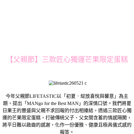
【父親節】三款匠心獨運芒果限定蛋糕
今年父親節LIFETASTIC以「初夏．綻放喜悅與馨意」為主
題，提出「MANgo for the Best MAN」的深情口號。我們將夏
日果王的豐盛與父親不求回報的付出相連結，透過三款匠心獨
運的芒果限定蛋糕，打破傳統父子、父女間含蓄的情感隔閡，
將平日難以啟齒的感謝，化作一份優雅、健康且極具儀式感的
報答。