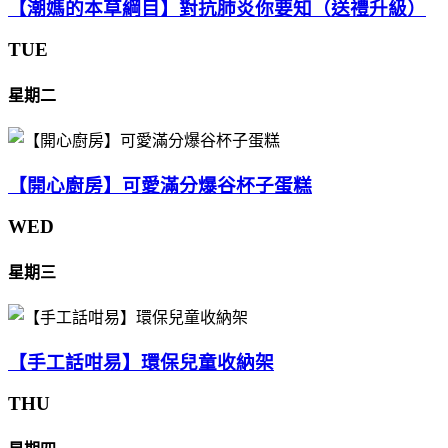
【潮媽的本草綱目】對抗肺炎你要知（送禮升級）
TUE
星期二
【開心廚房】可愛滿分爆谷杯子蛋糕
WED
星期三
【手工話咁易】環保兒童收納架
THU