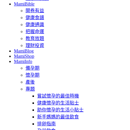
MamiBible
開卷有益
健康食譜
健康通識
把握命運
教育放題
理財投資
MamiBlog
MamiShop
MamiInfo
備孕期
懷孕期
產後
專題
嘗試懷孕的最佳時機
健康懷孕的生活貼士
助你懷孕的生活小貼士
新手媽媽的最佳飲食
排卵指南