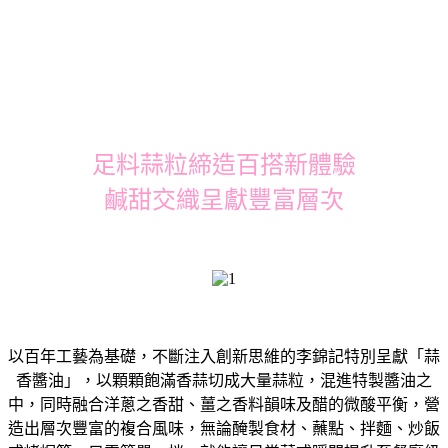
足料蒜粒締造百搭新體驗
鹹甜交織呈獻豐富層次
以百年工藝為基礎，不斷注入創新思維的李錦記特別呈獻「蒜
香醬油」，以顆顆飽滿香蒜切成大量蒜粒，混進特製醬油之
中，同時融合洋蔥之香甜、薑之香料韻味及醋的微酸平衡，營
造出層次豐富的複合風味，無論醃製食材、蘸點、拌麵、炒飯