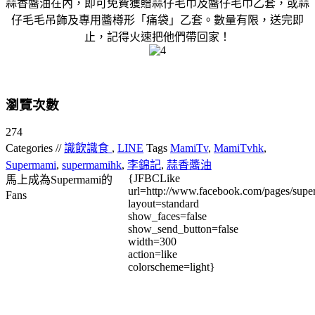
蒜香醬油在內，即可免費獲贈蒜仔毛巾及醬仔毛巾乙套，或蒜
仔毛毛吊飾及專用醬樽形「痛袋」乙套。數量有限，送完即
止，記得火速把他們帶回家！
瀏覽次數
274
Categories //
識飲識食
,
LINE
Tags
MamiTv
,
MamiTvhk
,
Supermami
,
supermamihk
,
李錦記
,
蒜香醬油
{JFBCLike
馬上成為Supermami的
url=http://www.facebook.com/pages/su
Fans
layout=standard
show_faces=false
show_send_button=false
width=300
action=like
colorscheme=light}