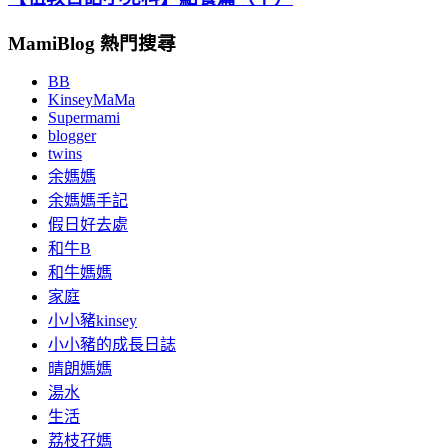
MamiBlog 熱門搜尋
BB
KinseyMaMa
Supermami
blogger
twins
余媽媽
余媽媽手記
假日好去處
和牛B
和牛媽媽
家庭
小小豬kinsey
小小豬的成長日誌
晴朗媽媽
湯水
生活
荔枝孖媽