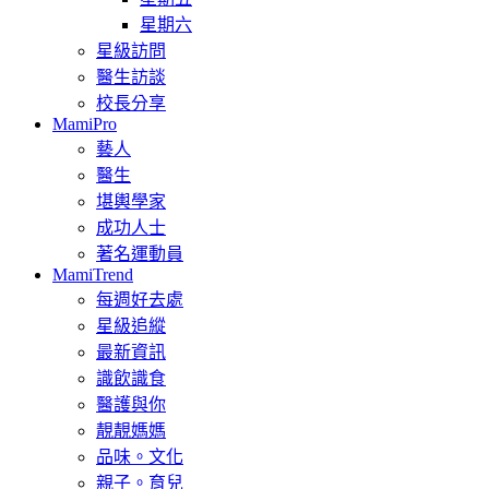
星期六
星級訪問
醫生訪談
校長分享
MamiPro
藝人
醫生
堪輿學家
成功人士
著名運動員
MamiTrend
每週好去處
星級追縱
最新資訊
識飲識食
醫護與你
靚靚媽媽
品味。文化
親子。育兒