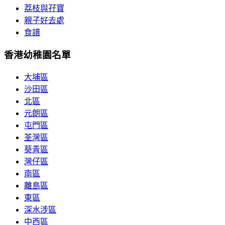
荔枝與孖寶
親子好去處
食譜
香港幼稚園名單
大埔區
沙田區
北區
元朗區
屯門區
荃灣區
葵青區
灣仔區
南區
離島區
東區
深水涉區
中西區