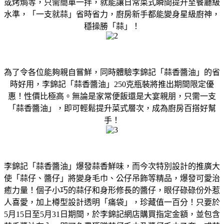
或烤焗等，只需簡單一拌，就能讓日常菜式瞬間提升至餐廳級
水準，「一支就蒜」省時省力，廚房新手都能變身星級廚神，
穩操勝「蒜」！
為了令各位能夠親自嘗鮮，同時體驗李錦記「蒜香醬油」的省
時好用，李錦記「蒜香醬油」250克瓶裝將推出期間限定優
惠！性價比極高。無論是家常便飯還是大宴親朋，只需一支
「蒜香醬油」，即可輕鬆提升菜式層次，成為廚房百搭好幫
手！
李錦記「蒜香醬油」爆發蒜香鮮味，而今次特別設計的推廣大
使「蒜仔、醬仔」將變身毛巾、公仔吊飾等精品，爆發可愛治
癒力量！個子小巧的蒜仔和身形修長的醬仔，眼仔碌碌份外惹
人喜愛，加上樽型設計透明「痛袋」，珍藏值一百分！只要於
5月15日至5月31日期間，於李錦記網店購買指定金額，並包含