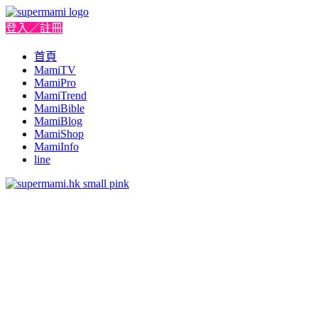
登入／註冊
首頁
MamiTV
MamiPro
MamiTrend
MamiBible
MamiBlog
MamiShop
MamiInfo
line