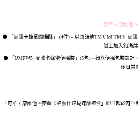
「奇華 x 康維
⚫ 「麥蘆卡蜂蜜蝴蝶酥」 (4件) – 以康維他TM UMFTM
礎上加入飽滿綿
⚫ 「UMF™5+麥蘆卡蜂蜜便攜裝」(5包) – 獨立便攜
便日常
「奇華 x 康維他™麥蘆卡蜂蜜什錦蝴蝶酥禮盒」即日起於奇華