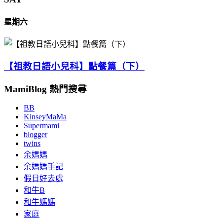
星期六
【祖教日語小兒科】點餐篇（下）
MamiBlog 熱門搜尋
BB
KinseyMaMa
Supermami
blogger
twins
余媽媽
余媽媽手記
假日好去處
和牛B
和牛媽媽
家庭