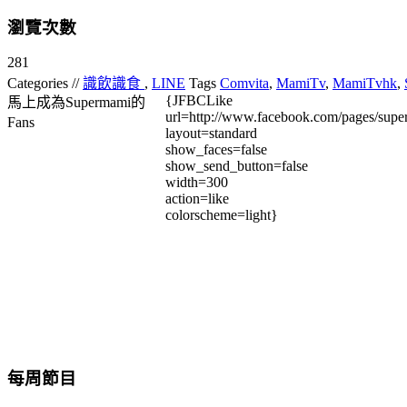
瀏覽次數
281
Categories //
識飲識食
,
LINE
Tags
Comvita
,
MamiTv
,
MamiTvhk
,
{JFBCLike
馬上成為Supermami的
url=http://www.facebook.com/pages/su
Fans
layout=standard
show_faces=false
show_send_button=false
width=300
action=like
colorscheme=light}
每周節目