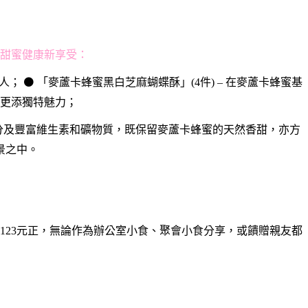
的甜蜜健康新享受：
人； ⚫ 「麥蘆卡蜂蜜黑白芝麻蝴蝶酥」(4件) – 在麥蘆卡蜂蜜基
更添獨特魅力；
化成分及豐富維生素和礦物質，既保留麥蘆卡蜂蜜的天然香甜，亦方
景之中。
幣123元正，無論作為辦公室小食、聚會小食分享，或饋贈親友都