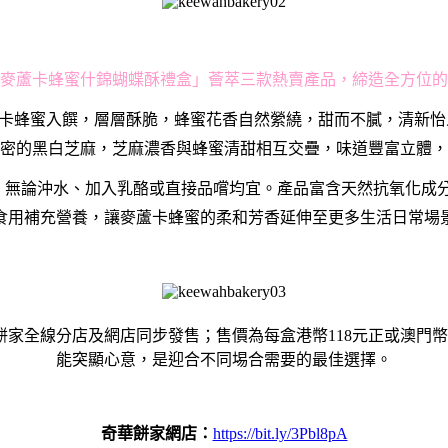
他™麥蘆卡蜂蜜什錦蝴蝶酥禮盒」薈萃三款熱賣產品，締造全方位
 5+麥蘆卡蜂蜜入饌，層層酥脆，蜂蜜花香自然縈繞，甜而不膩，清新怡
密的黑白芝麻，芝麻濃香與蜂蜜清甜相互交疊，味道豐富立體，
包裝設計，無論沖水、加入乳酪或直接品嚐均宜。產品富含天然抗氧
食用補充營養，讓麥蘆卡蜂蜜的柔和芳香延伸至更多生活日常場
餅家全線分店及網店同步發售；售價為每盒港幣118元正或澳門
能突顯心意，是迎合不同埸合需要的最佳選擇。
奇
華
餅
家
網店：
https://bit.ly/3Pbl8pA