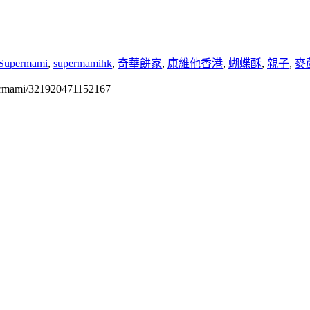
Supermami
,
supermamihk
,
奇華餅家
,
康維他香港
,
蝴蝶酥
,
親子
,
麥
permami/321920471152167