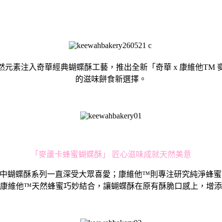
元素注入奇華經典蝴蝶酥工藝，推出全新「奇華 x 康維他TM
的滋味餅食新選擇。
「麥蘆卡蜂蜜蝴蝶酥」 匠心滋味成就天然美意
中蝴蝶酥系列一直深受大眾喜愛；康維他™則專注研究純淨蜂蜜
康維他™天然蜂蜜巧妙結合，讓蝴蝶酥在原有酥脆口感上，增添