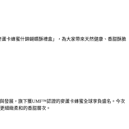
 麥蘆卡蜂蜜什錦蝴蝶酥禮盒」，為大家帶來天然健康、香甜酥脆
與發展，旗下獲UMF™認證的麥蘆卡蜂蜜全球享負盛名。今次
更細緻柔和的香甜層次。