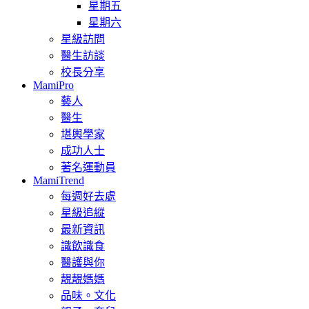
星期五
星期六
星級訪問
醫生訪談
校長分享
MamiPro
藝人
醫生
堪輿學家
成功人士
著名運動員
MamiTrend
每週好去處
星級追縱
最新資訊
識飲識食
醫護與你
靚靚媽媽
品味。文化