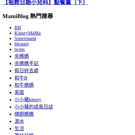
【祖教日語小兒科】點餐篇（下）
MamiBlog 熱門搜尋
BB
KinseyMaMa
Supermami
blogger
twins
余媽媽
余媽媽手記
假日好去處
和牛B
和牛媽媽
家庭
小小豬kinsey
小小豬的成長日誌
晴朗媽媽
湯水
生活