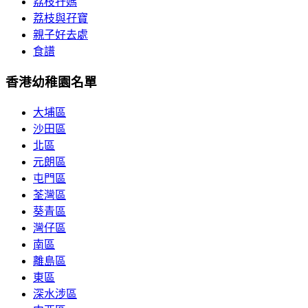
荔枝孖媽
荔枝與孖寶
親子好去處
食譜
香港幼稚園名單
大埔區
沙田區
北區
元朗區
屯門區
荃灣區
葵青區
灣仔區
南區
離島區
東區
深水涉區