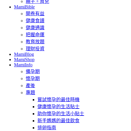
親子。育兒
MamiBible
開卷有益
健康食譜
健康通識
把握命運
教育放題
理財投資
MamiBlog
MamiShop
MamiInfo
備孕期
懷孕期
產後
專題
嘗試懷孕的最佳時機
健康懷孕的生活貼士
助你懷孕的生活小貼士
新手媽媽的最佳飲食
排卵指南