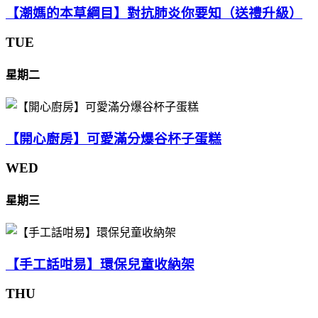
【潮媽的本草綱目】對抗肺炎你要知（送禮升級）
TUE
星期二
【開心廚房】可愛滿分爆谷杯子蛋糕
WED
星期三
【手工話咁易】環保兒童收納架
THU