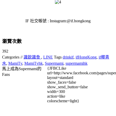
IF 社交帳號 : Instagram:@if.hongkong
瀏覽次數
392
Categories //
識飲識食
,
LINE
Tags
drinkif
,
ifHongKong
,
if椰青
水
,
MamiTv
,
MamiTvhk
,
Supermami
,
supermamihk
{JFBCLike
馬上成為Supermami的
url=http://www.facebook.com/pages/su
Fans
layout=standard
show_faces=false
show_send_button=false
width=300
action=like
colorscheme=light}