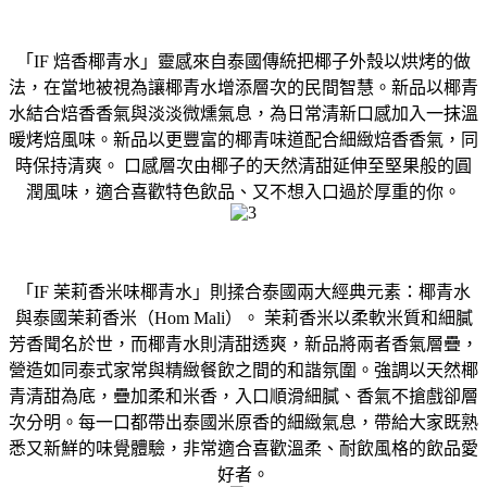
「IF 焙香椰青水」靈感來自泰國傳統把椰子外殼以烘烤的做
法，在當地被視為讓椰青水增添層次的民間智慧。新品以椰青
水結合焙香香氣與淡淡微燻氣息，為日常清新口感加入一抹溫
暖烤焙風味。新品以更豐富的椰青味道配合細緻焙香香氣，同
時保持清爽。 口感層次由椰子的天然清甜延伸至堅果般的圓
潤風味，適合喜歡特色飲品、又不想入口過於厚重的你。
「IF 茉莉香米味椰青水」則揉合泰國兩大經典元素：椰青水
與泰國茉莉香米（Hom Mali）。 茉莉香米以柔軟米質和細膩
芳香聞名於世，而椰青水則清甜透爽，新品將兩者香氣層疊，
營造如同泰式家常與精緻餐飲之間的和諧氛圍。強調以天然椰
青清甜為底，疊加柔和米香，入口順滑細膩、香氣不搶戲卻層
次分明。每一口都帶出泰國米原香的細緻氣息，帶給大家既熟
悉又新鮮的味覺體驗，非常適合喜歡溫柔、耐飲風格的飲品愛
好者。