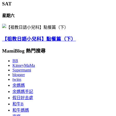
SAT
星期六
【祖教日語小兒科】點餐篇（下）
MamiBlog 熱門搜尋
BB
KinseyMaMa
Supermami
blogger
twins
余媽媽
余媽媽手記
假日好去處
和牛B
和牛媽媽