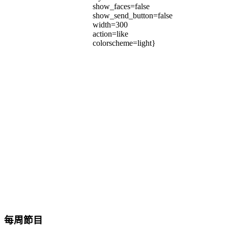
show_faces=false
show_send_button=false
width=300
action=like
colorscheme=light}
每周節目