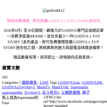
限時消費禮遇
帶走限量
GODIVA x TOY STORY
迷你包
2026年6月1 至30日期間，顧客凡於GODIVA專門店或網店單
一消費淨值滿HK$380，並包含最少一件GODIVA x TOY
STORY 5系列產品，即可免費獲贈限量GODIVA x TOY
STORY迷你包乙個，將經典角色魅力與甜蜜滋味隨身攜帶！
贈品數量有限，送完即止，詳情請向店員查詢。
瀏覽次數
342
Categories //
識飲識食
,
LINE
Tags
GODIVAAsia
,
GODIVAHK
,
GODIVAxToyStory5
,
MamiTv
,
MamiTvhk
,
Supermami
,
supermamihk
,
ToyStory5
,
反斗奇兵5
,
父親節蛋糕
,
親子
{JFBCLike
馬上成為Supermami的
url=http://www.facebook.com/pages/su
Fans
layout=standard