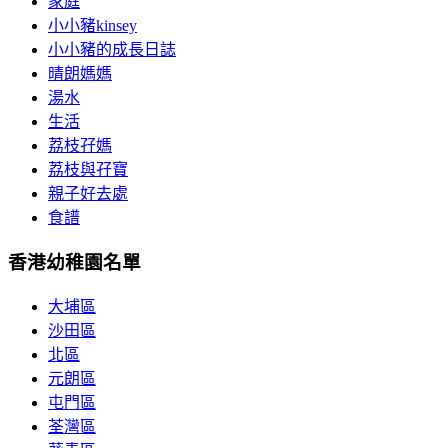
家庭
小小豬kinsey
小小豬的成長日誌
晴朗媽媽
湯水
生活
荔枝孖媽
荔枝與孖寶
親子好去處
食譜
香港幼稚園名單
大埔區
沙田區
北區
元朗區
屯門區
荃灣區