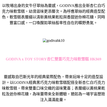
以牧場出身的女牛仔翠絲為靈感，
GODIVA
推出全新杏仁白巧
克
力味軟雪糕，幼滑滋味更添層次。為呼應翠絲的經典造型配
色，
軟雪糕表層綴以清新黃桃果乾粒與香甜迷你棉花糖，同時
豐富口感，
一口喚醒如翠絲般率性自在的曠野勇氣。
GODIVA x TOY STORY
杏仁雙重巧克力味軟雪糕
HK$69
靈感取自巴斯光年的經典星際配色，帶來玩味十足的造型設
計。以
G
ODIVA
經典黑巧克力味軟雪糕配搭全新杏仁白巧克力
味軟雪糕，
帶來雙重口味交織的滋味驚喜；表層綴以黃桃果乾
粒及迷你棉花糖，
為味蕾帶來全新體驗，猶如為一場宇宙歷險
注入滿滿能量。