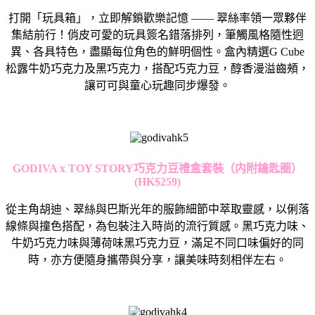
打開「玩具箱」，立即解鎖歡樂記憶
——
翠絲率領一眾夥伴
集結前行！俏皮可愛的玩具簽名錯落排列，
筆觸風格隨性迥
異、各具特色，盡顯每位角色的鮮明個性。盒內精選
G Cube
松露牛奶巧克力及黑巧克力，搭配巧克力豆，
醇香漫溢齒頰，
讓可可與童心玩趣同步爆發。
GODIVA x TOY STORY
巧克力豆禮盒套裝（内附鑰匙圈）
(
HK$259)
從主角胡迪、翠絲與巴斯光年的服飾細節中萃取靈感，
以俐落
線條與撞色搭配，為包裝注入時尚的流行質感。黑巧克力味、
牛奶巧克力味與薄荷味黑巧克力豆，滿足不同口味偏好的同
時，
亦方便隨身攜帶與分享，讓美味時刻相伴左右。