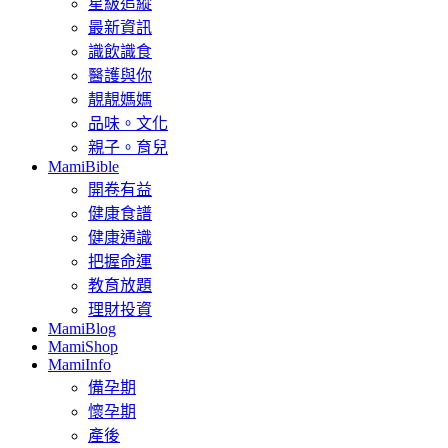
星級追縱
最新資訊
識飲識食
醫護與你
靚靚媽媽
品味。文化
親子。育兒
MamiBible
開卷有益
健康食譜
健康通識
把握命運
教育放題
理財投資
MamiBlog
MamiShop
MamiInfo
備孕期
懷孕期
產後