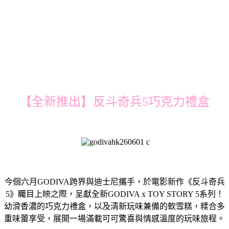
【全新推出】反斗奇兵5巧克力禮盒
今個六月GODIVA跨界與迪士尼攜手，於電影新作《反斗奇兵
5》矚目上映之際，呈獻全新GODIVA x TOY STORY 5系列！
幼滑香濃的巧克力禮盒，以及清新玩味兼備的軟雪糕，糅合多
重味蕾享受，展開一場滿載可可驚喜與情感溫度的玩味旅程。