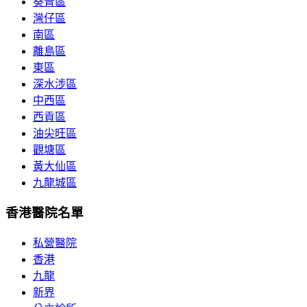
葵青區
灣仔區
南區
離島區
東區
深水涉區
中西區
西貢區
油尖旺區
觀塘區
黃大仙區
九龍城區
香港醫院名單
私營醫院
香港
九龍
新界