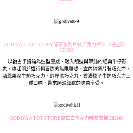
GODIVA x TOY STORY醇享系列片裝巧克力禮盒（胡迪款）
HK$99
以復古手提箱為造型靈感，融入胡迪與翠絲的經典牛仔形
象，
喚起關於遠行與冒險的無限聯想。盒內精選片裝巧克力，
涵蓋柔潤牛奶巧克力、醇厚黑巧克力、
香濃榛子牛奶巧克力三
種口味，帶來順滑細膩的味蕾享受。
GODIVA x TOY STORY
杏仁白巧克力味軟雪糕
HK$69