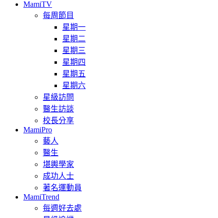
MamiTV
每周節目
星期一
星期二
星期三
星期四
星期五
星期六
星級訪問
醫生訪談
校長分享
MamiPro
藝人
醫生
堪輿學家
成功人士
著名運動員
MamiTrend
每週好去處