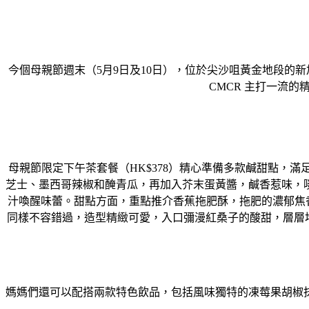
今個母親節週末（5月9日及10日），位於尖沙咀黃金地段的新加坡過江
CMCR 主打一流
母親節限定下午茶套餐（HK$378）精心準備多款鹹甜點，
滿
芝士、
墨西哥辣椒和醃青瓜，再加入芥末蛋黃醬，鹹香惹味，
汁喚醒味蕾。
甜點方面，重點推介香蕉拖肥酥，
拖肥的濃郁焦
同樣不容錯過，造型精緻可愛，
入口彌漫紅桑子的酸甜，層層堆疊出豐
媽媽們還可以配搭兩款特色飲品，包括風味獨特的凍莓果胡椒