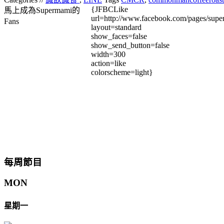
{JFBCLike
馬上成為Supermami的
url=http://www.facebook.com/pages/su
Fans
layout=standard
show_faces=false
show_send_button=false
width=300
action=like
colorscheme=light}
每周節目
MON
星期一