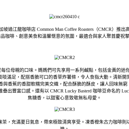
龍咖啡店 Common Man Coffee Roasters（C
的精品咖啡、創意美食和溫馨愜意的氛圍，最適合與家人聚首慶祝
足每位母親的口味。媽媽們可先享用一系列鹹點，包括金黃的迷
啖啖滿足，
配搭香脆可口的香草炸薯條，令人食指大動。清新開
香與香蕉的香甜軟糯完美交織，配合酥脆的酥皮，
讓人回味無窮。新
富口感。還有以 CMCR Lucky Basterd 咖啡豆命名的 L
焦糖香，
以甜蜜心意致敬無私母愛。
抹茶，
充滿夏日氣息，帶來極致清爽享受。凍香橙朱古力咖啡則
神。