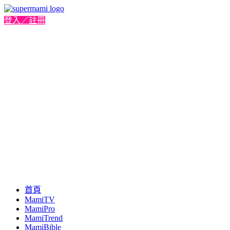
登入／註冊
首頁
MamiTV
MamiPro
MamiTrend
MamiBible