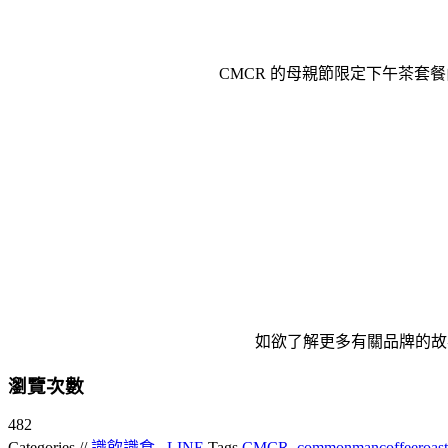
CMCR 的母親節限定下午茶套
如欲了解更多有關品牌的故
瀏覽次數
482
Categories //
識飲識食
,
LINE
Tags
CMCR
,
commonmancoffeeroast