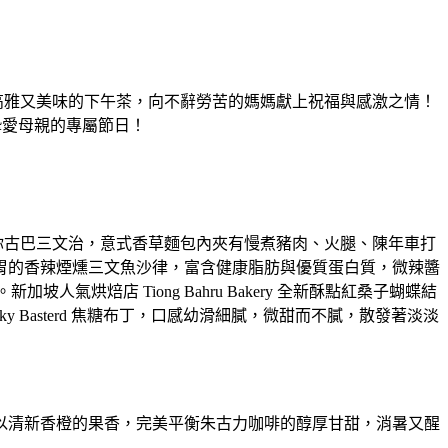
MCR）推出高雅又美味的下午茶，向不辭勞苦的媽媽獻上祝福與感激之情！
摯愛母親的專屬節日！
你
古巴三文治，意式香草麵包內夾有慢煮豬肉、火腿、陳年車打
胃的香辣煙燻三
文魚沙律，富含健康脂肪與優質蛋白質，微辣醬
加坡人氣烘焙店 Tiong Bahru Bakery 全新酥點紅桑子蝴蝶結
ucky Basterd 焦糖布丁，口感幼滑細膩，微甜而不膩，散發著淡淡
以清新香橙
的果香，完美平衡朱古力咖啡的醇厚甘甜，消暑又醒