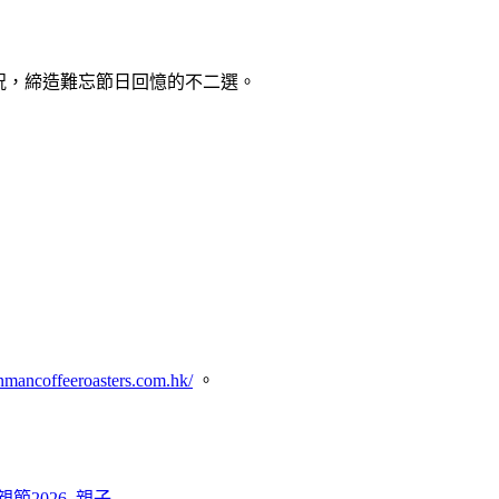
祝，締造難忘節日回憶的不二選。
ancoffeeroasters.com.
hk/
。
親節2026
,
親子