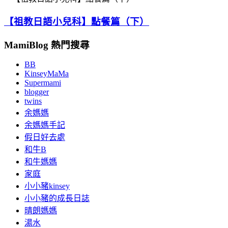
【祖教日語小兒科】點餐篇（下）
MamiBlog 熱門搜尋
BB
KinseyMaMa
Supermami
blogger
twins
余媽媽
余媽媽手記
假日好去處
和牛B
和牛媽媽
家庭
小小豬kinsey
小小豬的成長日誌
晴朗媽媽
湯水