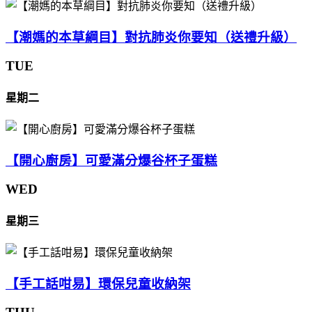
【潮媽的本草綱目】對抗肺炎你要知（送禮升級）
TUE
星期二
【開心廚房】可愛滿分爆谷杯子蛋糕
WED
星期三
【手工話咁易】環保兒童收納架