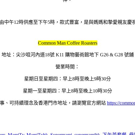
餐由中午12時供應至下午5時，款式豐富，
是與媽媽和摯愛親友慶
Common Man Coffee Roasters
地址：尖沙咀河內道18號 K11 購物藝術館地下 G26 & G28 號鋪
營業時間：
星期日至星期四：早上8時至晚上9時30分
星期一至星期四：早上8時至晚上10時30分
事、可持續理念及香港門市地址，
請瀏覽官方網站
https://
commonm
ers
,
MamiTv
,
MamiTvhk
,
Supermami
,
supermamihk
,
下午茶套餐
,
母