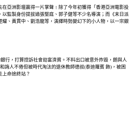
率先在亞洲影壇贏得一片掌聲﹗除了今年初獲得「香港亞洲電影投
星，以監製身份提拔過張堅庭、郭子健等不少名導演；而《末日派
楚耀、黃貫中、劉浩龍等，演繹時勢變幻下的小人物，以一宗銀
械劫銀行，打算控訴社會劫富濟貧。不料出口被意外炸毀，朗與人
ca和誨人不倦但被時代淘汰的退休教師德叔(泰迪羅賓 飾)，被困
走上命途終站？