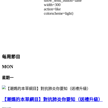
show_send_button=false
width=300
action=like
colorscheme=light}
每周節目
MON
星期一
【潮媽的本草綱目】對抗肺炎你要知（送禮升級）