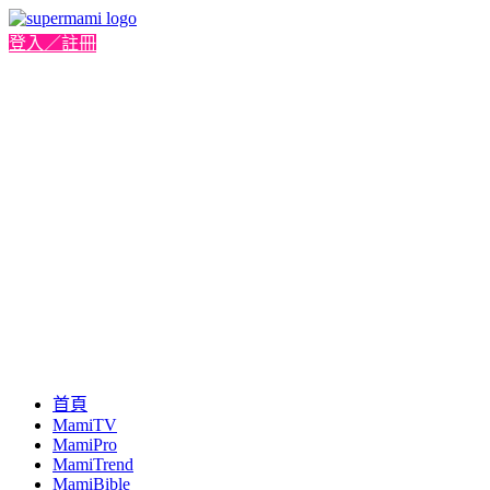
登入／註冊
首頁
MamiTV
MamiPro
MamiTrend
MamiBible