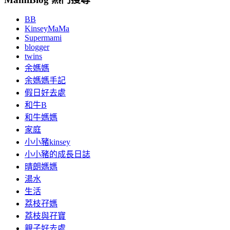
BB
KinseyMaMa
Supermami
blogger
twins
余媽媽
余媽媽手記
假日好去處
和牛B
和牛媽媽
家庭
小小豬kinsey
小小豬的成長日誌
晴朗媽媽
湯水
生活
荔枝孖媽
荔枝與孖寶
親子好去處