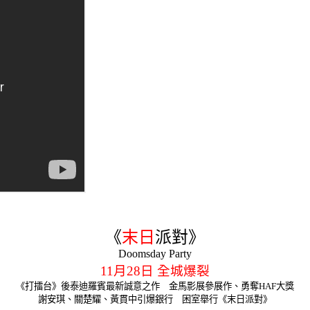
《
末日
派對》
Doomsday Party
11月28日 全城爆裂
《打擂台》後泰迪羅賓最新誠意之作 金馬影展參展作、勇奪HAF大獎
謝安琪、關楚耀、黃貫中引爆銀行 困室舉行《末日派對》