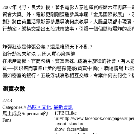
2007年《野‧良犬》後，著名電影人泰迪羅賓經歷六年再磨
資會大獎」外，電影更剛剛獲邀參與本屆「金馬國際影展」，及
對》將由荷里活電影節參展導演何康執導，大膽呈現都市現實
行劫案，縱橫交錯出五段城市故事，引爆一個個隨時爆炸的都
炸彈狂徒是伸張公義？還是唯恐天下不亂？
銀行劫案未解決 只因人質心魔糾纏
在地產霸權、官商勾結、貧富懸殊...成為主旋律的社會，有
質──因眼疾而事業止步的警探健豪(黃貫中 飾)、職場情場上埋沒
儼如密室的銀行。五段浮城哀歌相互交織，令案件何去何從？
瀏覽次數
2743
Categories //
品味。文化
,
最新資訊
{JFBCLike
馬上成為Supermami的
url=http://www.facebook.com/pages/su
Fans
layout=standard
show_faces=false