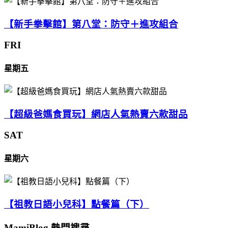
【新手拳擊館】第八堂：防守＋進攻組合
FRI
星期五
【超級爸媽食買玩】網店人氣熱賣六款甜品
SAT
星期六
【祖教日語小兒科】點餐篇（下）
MamiBlog 熱門搜尋