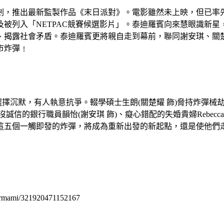
一劍，推出最新監製作品《末日派對》。電影雖然未上映，但已
被列入「NETPAC競賽候選影片」。泰迪羅賓向來慧眼識新
、揭露社會矛盾。泰迪羅賓更將親自走到幕前，聯同謝安琪、關
市炸彈﹗
人選擇沉默，有人執意抗爭。輟學碩士生朗(關楚耀 飾)脅持炸彈
誠信的銀行職員韻怡(謝安琪 飾)、癡心錯配的失婚貴婦Rebec
這五個一觸即發的炸彈，將成為重新出發的新起點，還是使他們
permami/321920471152167