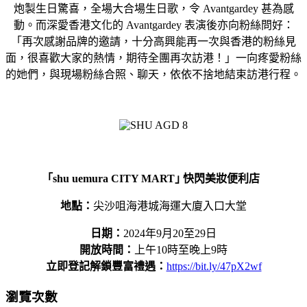
炮製生日驚喜，全場大合場生日歌，令 Avantgardey 甚為感
動。而深愛香港文化的 Avantgardey 表演後亦向粉絲問好：
「再次感謝品牌的邀請，十分高興能再一次與香港的粉絲見
面，很喜歡大家的熱情，期待全團再次訪港！」一向疼愛粉絲
的她們，與現場粉絲合照、聊天，依依不捨地結束訪港行程。
｢
shu uemura CITY MART｣ 快閃美妝便利店
地點：
尖沙咀海港城海運大廈入口大堂
日期：
2024年9月20至29日
開放時間：
上午10時至晚上9時
立即登記解鎖豐富禮遇：
https://bit.ly/47pX2wf
瀏覽次數