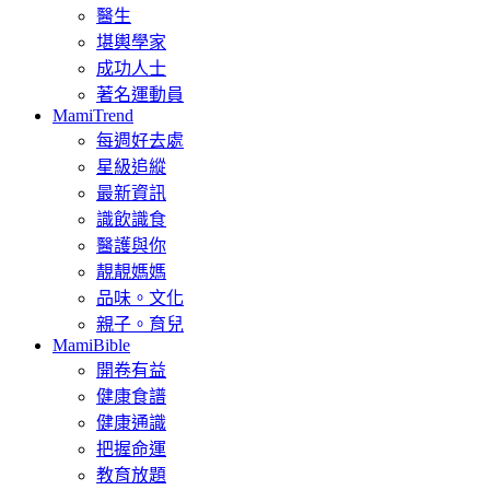
醫生
堪輿學家
成功人士
著名運動員
MamiTrend
每週好去處
星級追縱
最新資訊
識飲識食
醫護與你
靚靚媽媽
品味。文化
親子。育兒
MamiBible
開卷有益
健康食譜
健康通識
把握命運
教育放題