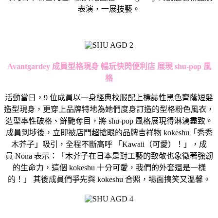
表演，一展技藝。
Avantgardey 成員型格現身 暢玩快閃便利店 展現 shu-pop 風
格
活動當日，9 位成員以一身經典校服配上標誌性黑色齊蔭短髮
造型現身，更穿上品牌特地為她們度身訂造的型格粉色風衣，
造型率性破格、鮮艷奪目，將 shu-pop 風格展現得淋漓盡致。
成員到埗後，立即被店門超搶眼的品牌吉祥物 kokeshu「秀秀
木芥子」吸引，全程不斷高呼 「Kawaii（可愛）！」，成
員 Nona 表示：「木芥子在日本是對工藝的致敬也象徵著強韌
的生命力，這個 kokeshu 十分可愛，我們的外套還是一樣
的！」 其後成員們爭先與 kokeshu 合照，場面搞笑又溫馨。