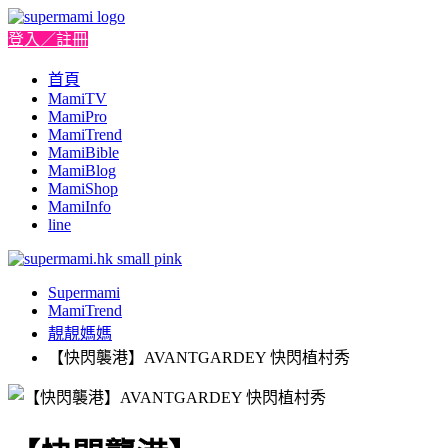
登入／註冊
首頁
MamiTV
MamiPro
MamiTrend
MamiBible
MamiBlog
MamiShop
MamiInfo
line
Supermami
MamiTrend
靚靚媽媽
【快閃襲港】AVANTGARDEY 快閃植村秀