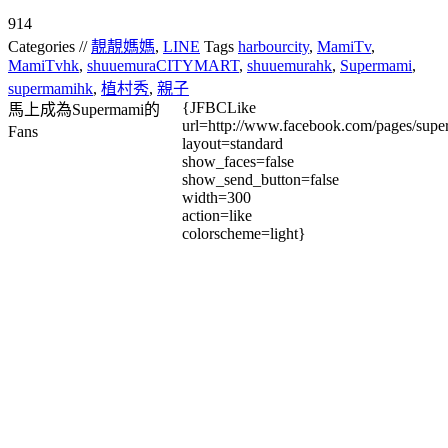
914
Categories //
靚靚媽媽
,
LINE
Tags
harbourcity
,
MamiTv
,
MamiTvhk
,
shuuemuraCITYMART
,
shuuemurahk
,
Supermami
,
supermamihk
,
植村秀
,
親子
{JFBCLike
馬上成為Supermami的
url=http://www.facebook.com/pages/su
Fans
layout=standard
show_faces=false
show_send_button=false
width=300
action=like
colorscheme=light}