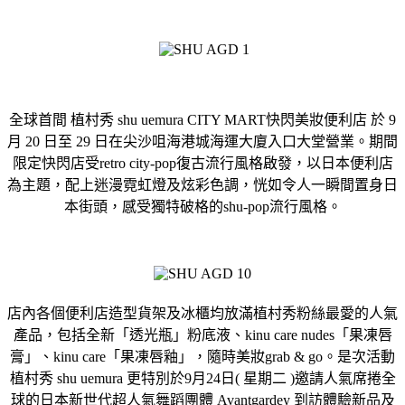
全球首間 植村秀 shu uemura CITY MART快閃美妝便利店 於 9
月 20 日至 29 日在尖沙咀海港城海運大廈入口大堂營業。期間
限定快閃店受retro city-pop復古流行風格啟發，以日本便利店
為主題，配上迷漫霓虹燈及炫彩色調，恍如令人一瞬間置身日
本街頭，感受獨特破格的shu-pop流行風格。
店內各個便利店造型貨架及冰櫃均放滿植村秀粉絲最愛的人氣
產品，包括全新「透光瓶」粉底液、kinu care nudes「果凍唇
膏」、kinu care「果凍唇釉」，隨時美妝grab & go。是次活動
植村秀 shu uemura 更特別於9月24日( 星期二 )邀請人氣席捲全
球的日本新世代超人氣舞蹈團體 Avantgardey 到訪體驗新品及