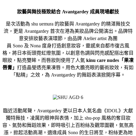
妝藝與舞技極致結合
Avantgardey 成員現場獻技
是次活動為 shu uemura 的妝藝與 Avantgardey 的精湛舞技交
流，更是 Avantgardey 首次在港為美妝品牌公開演出。品牌特
意安排妝藝表演環節，由品牌 Atelier artist 為團
員 Sono 及 Nona 度身打造創意妝容，靈感來自都市復古風
格，將日本街頭霓虹燈氛圍，以創意色調與閃亮感配搭出奪目
眼妝，點亮雙眸。而唇妝則使用了人氣
kinu care nudes「果凍
唇膏」
打造晶瑩透亮果凍唇。用色大膽亮眼的藝術妝效，有如
「點睛」之效，為 Avantgardey 的舞蹈表演掀開序幕。
臨近活動尾聲，Avantgardey 更以日本人氣名曲《IDOL》大獻
獨特舞技，凌厲的眼神與表情，加上 shu-pop 風格的奪目妝
容、氣勢和舞蹈效果，即時吸引上百粉絲及觀眾圍觀，氣氛高
漲，掀起活動高潮。適逢成員 Sono 的生日將至，粉絲更為她