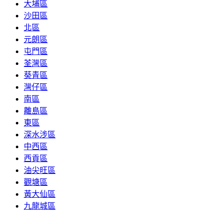
大埔區
沙田區
北區
元朗區
屯門區
荃灣區
葵青區
灣仔區
南區
離島區
東區
深水涉區
中西區
西貢區
油尖旺區
觀塘區
黃大仙區
九龍城區