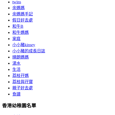
twins
余媽媽
余媽媽手記
假日好去處
和牛B
和牛媽媽
家庭
小小豬kinsey
小小豬的成長日誌
晴朗媽媽
湯水
生活
荔枝孖媽
荔枝與孖寶
親子好去處
食譜
香港幼稚園名單