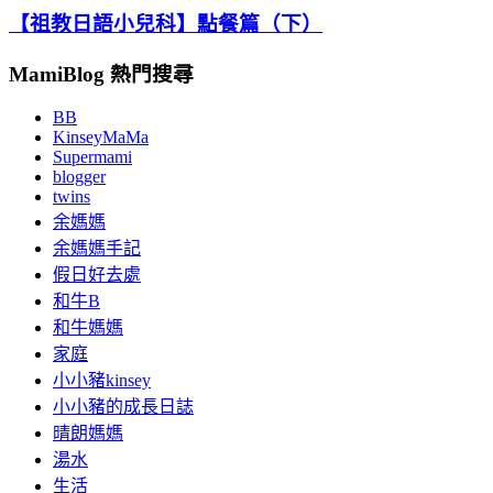
【祖教日語小兒科】點餐篇（下）
MamiBlog 熱門搜尋
BB
KinseyMaMa
Supermami
blogger
twins
余媽媽
余媽媽手記
假日好去處
和牛B
和牛媽媽
家庭
小小豬kinsey
小小豬的成長日誌
晴朗媽媽
湯水
生活