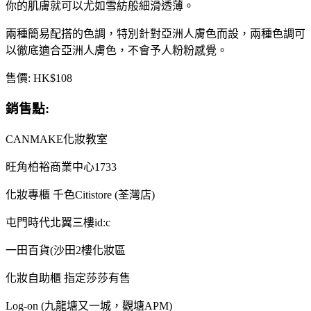
你的肌膚就可以尤如雪紡般細滑透薄。
兩種簡易配搭的色調，特別針對亞洲人膚色而設，兩種色調可
以徹底適合亞洲人膚色，不會予人粉粉感覺。
售價: HK$108
銷售點:
CANMAKE化妝教室
旺角柏裕商業中心1733
化妝專櫃 千色Citistore (荃灣店)
屯門時代北翼三樓id:c
一田百貨(沙田2樓化妝區
化妝自助櫃 指定莎莎有售
Log-on (九龍塘又一城，觀塘APM)