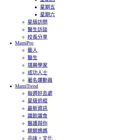
星期五
星期六
星級訪問
醫生訪談
校長分享
MamiPro
藝人
醫生
堪輿學家
成功人士
著名運動員
MamiTrend
每週好去處
星級追縱
最新資訊
識飲識食
醫護與你
靚靚媽媽
品味。文化