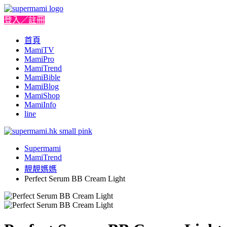
登入／註冊
首頁
MamiTV
MamiPro
MamiTrend
MamiBible
MamiBlog
MamiShop
MamiInfo
line
Supermami
MamiTrend
靚靚媽媽
Perfect Serum BB Cream Light