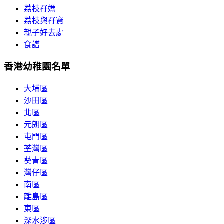
荔枝孖媽
荔枝與孖寶
親子好去處
食譜
香港幼稚園名單
大埔區
沙田區
北區
元朗區
屯門區
荃灣區
葵青區
灣仔區
南區
離島區
東區
深水涉區