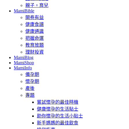
親子。育兒
MamiBible
開卷有益
健康食譜
健康通識
把握命運
教育放題
理財投資
MamiBlog
MamiShop
MamiInfo
備孕期
懷孕期
產後
專題
嘗試懷孕的最佳時機
健康懷孕的生活貼士
助你懷孕的生活小貼士
新手媽媽的最佳飲食