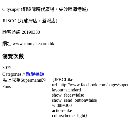
Citysuper (銅鑼灣時代廣場，尖沙咀海港城)
JUSCO (九龍灣店，荃灣店)
顧客熱線 26190330
網址 www.canmake.com.hk
瀏覽次數
3075
Categories //
靚靚媽媽
{JFBCLike
馬上成為Supermami的
url=http://www.facebook.com/pages/su
Fans
layout=standard
show_faces=false
show_send_button=false
width=300
action=like
colorscheme=light}