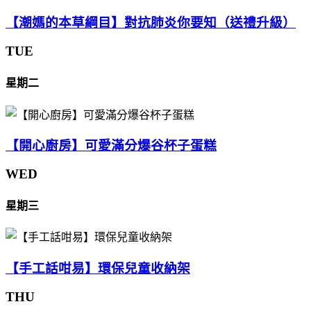
【潮媽的本草綱目】對抗肺炎你要知（送禮升級）
TUE
星期二
【開心廚房】可愛滿分爆谷杯子蛋糕
WED
星期三
【手工話咁易】環保兒童收納架
THU