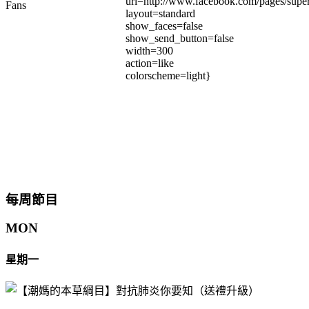
url=http://www.facebook.com/pages/su
Fans
layout=standard
show_faces=false
show_send_button=false
width=300
action=like
colorscheme=light}
每周節目
MON
星期一