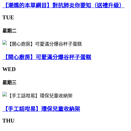
【潮媽的本草綱目】對抗肺炎你要知（送禮升級）
TUE
星期二
【開心廚房】可愛滿分爆谷杯子蛋糕
WED
星期三
【手工話咁易】環保兒童收納架
THU