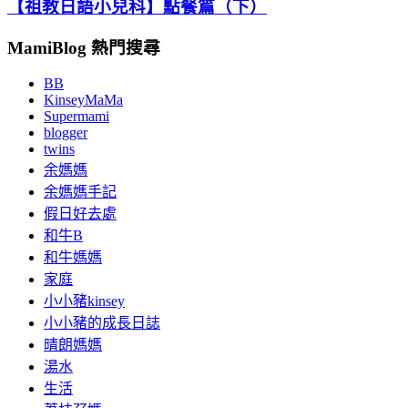
【祖教日語小兒科】點餐篇（下）
MamiBlog 熱門搜尋
BB
KinseyMaMa
Supermami
blogger
twins
余媽媽
余媽媽手記
假日好去處
和牛B
和牛媽媽
家庭
小小豬kinsey
小小豬的成長日誌
晴朗媽媽
湯水
生活