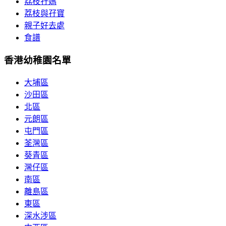
荔枝孖媽
荔枝與孖寶
親子好去處
食譜
香港幼稚園名單
大埔區
沙田區
北區
元朗區
屯門區
荃灣區
葵青區
灣仔區
南區
離島區
東區
深水涉區