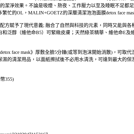
 mask為肌膚帶來的潔淨效果。不論是吸煙、熬夜、工作壓力以至及睡
，MALIN+GOETZ的深層清潔泡泡面膜detox face m
 mask為傳統藥劑配方賦予了現代意義; 融合了自然與科技的元素，同
和泛醇（維他命B5）可緊緻皮膚；天然綠茶精華、維他命E及
detox face mask》厚敷全臉5分鐘(或等到泡沫開始消散
的清潔用品，以面紙擦拭後不必用水清洗，可達到最大的保溼效果
港幣355)