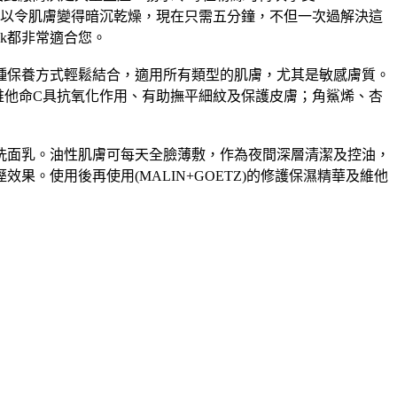
眠不足都足以令肌膚變得暗沉乾燥，現在只需五分鐘，不但一次過解決這
ask都非常適合您。
時又能與各種保養方式輕鬆結合，適用所有類型的肌膚，尤其是敏感膚質。
維他命C具抗氧化作用、有助撫平細紋及保護皮膚；角鯊烯、杏
)，可取代洗面乳。油性肌膚可每天全臉薄敷，作為夜間深層清潔及控油，
。使用後再使用(MALIN+GOETZ)的修護保濕精華及維他