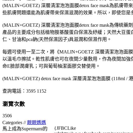
(MALIN+GOETZ) 深層清潔泡泡面膜detox face
些肌膚問題還能為肌膚帶來保濕滋潤的效果。所以，即使您是多繁忙的OL
(MALIN+GOETZ) 深層清潔泡泡面膜detox face
產品的主要成分包括植物胺基酸蛋白保濕及紓緩；天然大豆蛋白
仁、甘油和pca鈉(天然保濕因子)具滋潤和保濕作用。
每週可使用一至二次，將《MALIN+GOETZ 深層清潔泡泡面膜
以溫毛巾擦拭。乾性肌膚也可在夜間少量敷用，作為夜間加強保濕
命E臉部潤膚乳；可與葡萄柚潔面膠交替使用。
(MALIN+GOETZ) detox face mask 深層清潔泡泡面膜 (118ml / 
查詢電話：3595 1152
瀏覽次數
3506
Categories //
靚靚媽媽
{JFBCLike
馬上成為Supermami的