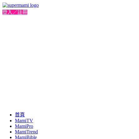
登入／註冊
首頁
MamiTV
MamiPro
MamiTrend
MamiBible