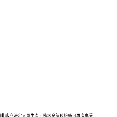
再譽歸來，因此廠商決定大量生產，務求令每位粉絲可再次享受