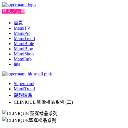
登入／註冊
首頁
MamiTV
MamiPro
MamiTrend
MamiBible
MamiBlog
MamiShop
MamiInfo
line
Supermami
MamiTrend
靚靚媽媽
CLINIQUE 聖誕禮品系列 (二)