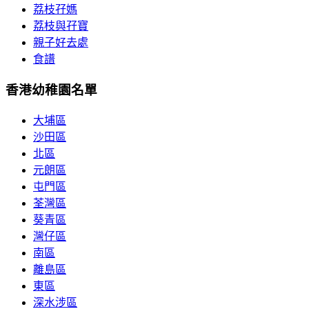
荔枝孖媽
荔枝與孖寶
親子好去處
食譜
香港幼稚園名單
大埔區
沙田區
北區
元朗區
屯門區
荃灣區
葵青區
灣仔區
南區
離島區
東區
深水涉區