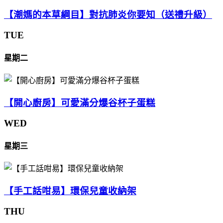
【潮媽的本草綱目】對抗肺炎你要知（送禮升級）
TUE
星期二
【開心廚房】可愛滿分爆谷杯子蛋糕
WED
星期三
【手工話咁易】環保兒童收納架
THU