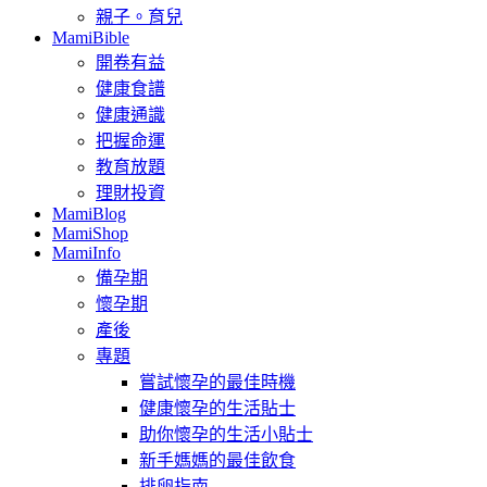
親子。育兒
MamiBible
開卷有益
健康食譜
健康通識
把握命運
教育放題
理財投資
MamiBlog
MamiShop
MamiInfo
備孕期
懷孕期
產後
專題
嘗試懷孕的最佳時機
健康懷孕的生活貼士
助你懷孕的生活小貼士
新手媽媽的最佳飲食
排卵指南