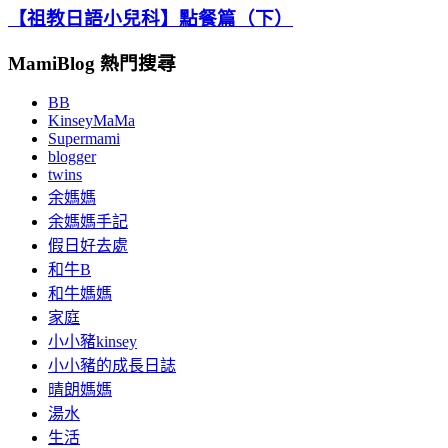
【祖教日語小兒科】點餐篇（下）
MamiBlog 熱門搜尋
BB
KinseyMaMa
Supermami
blogger
twins
余媽媽
余媽媽手記
假日好去處
和牛B
和牛媽媽
家庭
小小豬kinsey
小小豬的成長日誌
晴朗媽媽
湯水
生活