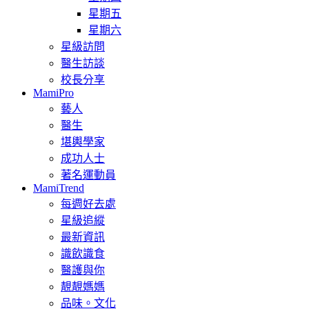
星期五
星期六
星級訪問
醫生訪談
校長分享
MamiPro
藝人
醫生
堪輿學家
成功人士
著名運動員
MamiTrend
每週好去處
星級追縱
最新資訊
識飲識食
醫護與你
靚靚媽媽
品味。文化