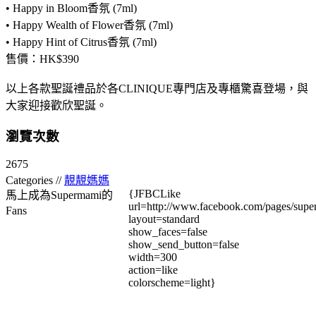
• Happy in Bloom香氛 (7ml)
• Happy Wealth of Flower香氛 (7ml)
• Happy Hint of Citrus香氛 (7ml)
售價：HK$390
以上各款聖誕禮品於各CLINIQUE專門店及專櫃驚喜登場，與
大家迎接歡欣聖誕。
瀏覽次數
2675
Categories //
靚靚媽媽
{JFBCLike
馬上成為Supermami的
url=http://www.facebook.com/pages/su
Fans
layout=standard
show_faces=false
show_send_button=false
width=300
action=like
colorscheme=light}