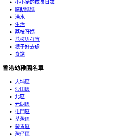
小小豬的成長日誌
晴朗媽媽
湯水
生活
荔枝孖媽
荔枝與孖寶
親子好去處
食譜
香港幼稚園名單
大埔區
沙田區
北區
元朗區
屯門區
荃灣區
葵青區
灣仔區