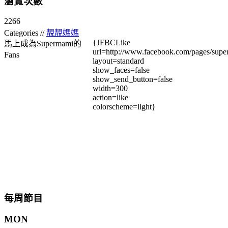
瀏覽次數
2266
Categories //
靚靚媽媽
{JFBCLike
馬上成為Supermami的
url=http://www.facebook.com/pages/su
Fans
layout=standard
show_faces=false
show_send_button=false
width=300
action=like
colorscheme=light}
每周節目
MON