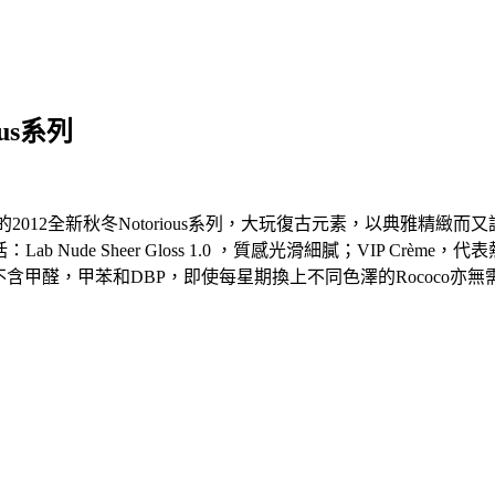
ious系列
PACE的2012全新秋冬Notorious系列，大玩復古元素，以典雅
ude Sheer Gloss 1.0 ，質感光滑細膩；VIP Crème，代表熱
產品不含甲醛，甲苯和DBP，即使每星期換上不同色澤的Rococo亦