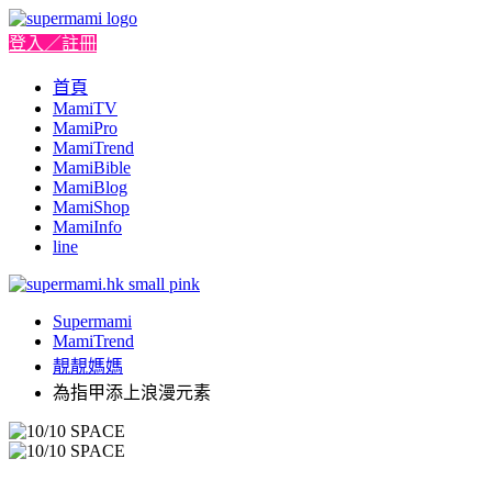
登入／註冊
首頁
MamiTV
MamiPro
MamiTrend
MamiBible
MamiBlog
MamiShop
MamiInfo
line
Supermami
MamiTrend
靚靚媽媽
為指甲添上浪漫元素