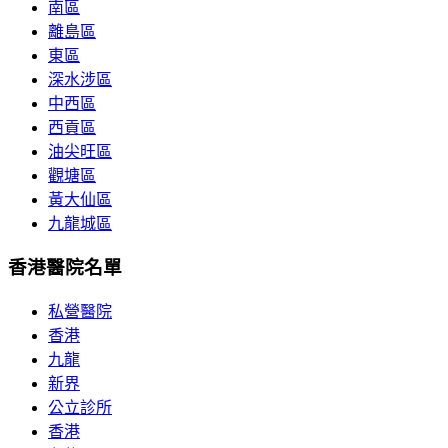
南區
離島區
東區
深水涉區
中西區
西貢區
油尖旺區
觀塘區
黃大仙區
九龍城區
香港醫院名單
私營醫院
香港
九龍
新界
公立診所
香港