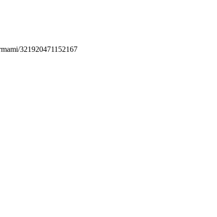
permami/321920471152167