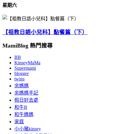
星期六
【祖教日語小兒科】點餐篇（下）
MamiBlog 熱門搜尋
BB
KinseyMaMa
Supermami
blogger
twins
余媽媽
余媽媽手記
假日好去處
和牛B
和牛媽媽
家庭
小小豬kinsey