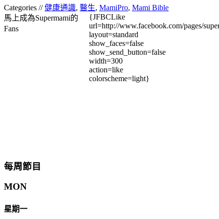
Categories //
健康通識
,
醫生
,
MamiPro
,
Mami Bible
{JFBCLike
馬上成為Supermami的
url=http://www.facebook.com/pages/su
Fans
layout=standard
show_faces=false
show_send_button=false
width=300
action=like
colorscheme=light}
每周節目
MON
星期一