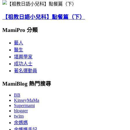
【祖教日語小兒科】點餐篇（下）
MamiPro 分類
藝人
醫生
堪輿學家
成功人士
著名運動員
MamiBlog 熱門搜尋
BB
KinseyMaMa
Supermami
blogger
twins
余媽媽
余媽媽手記