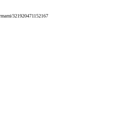
permami/321920471152167