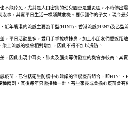
也不能倖免，尤其是人口密集的幼兒園更是重災區，不時傳出爆
就沒事，其實平日生活一樣隱藏危機。要保護你的子女，現今最
襲港的流感主要為甲型(H1N1)、香港流感(H3N2)及乙型
差，平日活動量多，愛用手掌擦嘴抹鼻，加上小朋友們愛近距離
，染上流感的機會相對增加，因此不得不加以提防。
差，因此出現中耳炎、肺炎及腦炎等併發症的機會亦較高。其實
疫苗，已包括衛生防護中心建議的流感疫苗組合，即H1N1、H
接種兩劑，其後每年只需接種一針。有些家長或會擔心疫苗會有