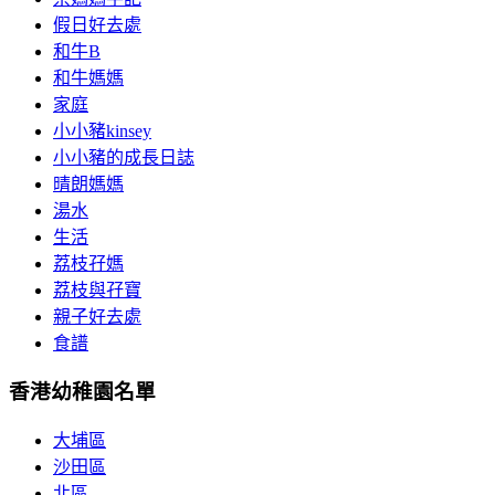
假日好去處
和牛B
和牛媽媽
家庭
小小豬kinsey
小小豬的成長日誌
晴朗媽媽
湯水
生活
荔枝孖媽
荔枝與孖寶
親子好去處
食譜
香港幼稚園名單
大埔區
沙田區
北區