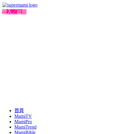
登入／註冊
首頁
MamiTV
MamiPro
MamiTrend
MamiBible