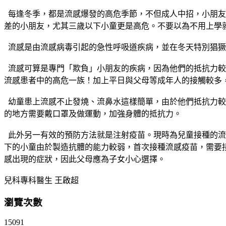
每逢冬季，都是流感爆發的高危季節，不但成人中招，小朋友
差的小朋友，尤其三歲以下小童更是高危。不要以為不用上學
流感是由流感病毒引起的急性呼吸道疾病，並在冬天特別猖獗，近年
流感可算是專門「欺負」小朋友的疾病，因為他們的抵抗力較
流感患者中的高危一族！加上平日與父母等成年人的接觸較多
幼童患上流感不止發燒、流鼻水這樣簡單，由於他們抵抗力較
的地方需要戴口罩及做運動，加強身體的抵抗力。
此外另一有效的預防方法就是注射疫苗。現時為兒童接種的流感
下的小童由於製造抗體的能力較弱，首次接種流感疫苗，需要
感出現的症狀，因此父母應為子女小心選擇。
兒科專科醫生 王啟超
瀏覽次數
15091