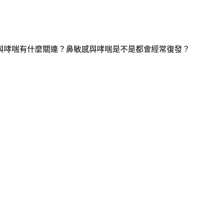
與哮喘有什麼關連？鼻敏感與哮喘是不是都會經常復發？