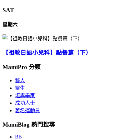
SAT
星期六
【祖教日語小兒科】點餐篇（下）
MamiPro 分類
藝人
醫生
堪輿學家
成功人士
著名運動員
MamiBlog 熱門搜尋
BB