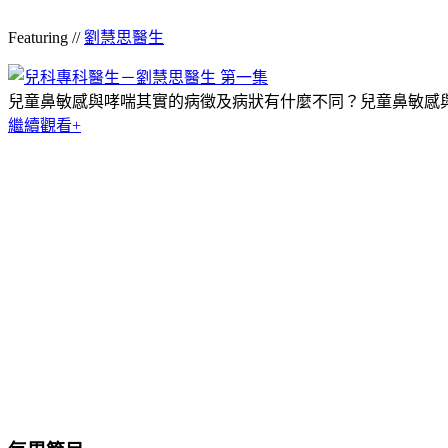
Featuring //
劉慧思醫生
兒童鼻敏感與哮喘其實的病徵及病狀有什麼不同？兒童鼻敏感
繼續觀看+