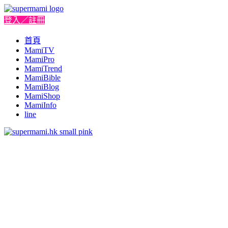
登入／註冊
首頁
MamiTV
MamiPro
MamiTrend
MamiBible
MamiBlog
MamiShop
MamiInfo
line