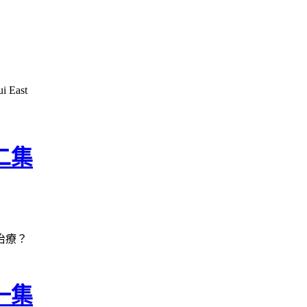
i East
二集
治療？
一集