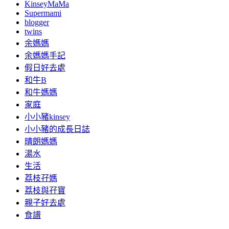
KinseyMaMa
Supermami
blogger
twins
余媽媽
余媽媽手記
假日好去處
和牛B
和牛媽媽
家庭
小小豬kinsey
小小豬的成長日誌
晴朗媽媽
湯水
生活
荔枝孖媽
荔枝與孖寶
親子好去處
食譜