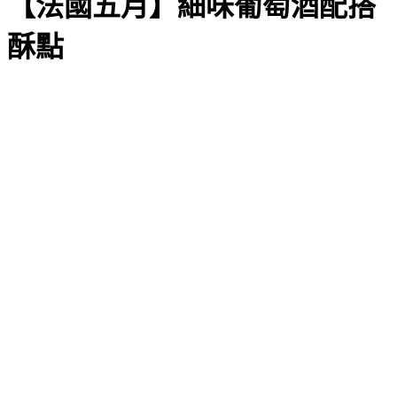
【法國五月】細味葡萄酒配搭
酥點