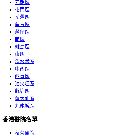
元朗區
屯門區
荃灣區
葵青區
灣仔區
南區
離島區
東區
深水涉區
中西區
西貢區
油尖旺區
觀塘區
黃大仙區
九龍城區
香港醫院名單
私營醫院