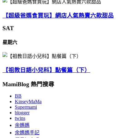
【超級爸媽食買玩】網店人氣熱賣六款甜品
SAT
星期六
【祖教日語小兒科】點餐篇（下）
MamiBlog 熱門搜尋
BB
KinseyMaMa
Supermami
blogger
twins
余媽媽
余媽媽手記