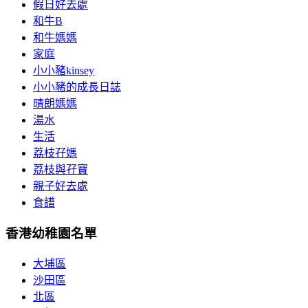
假日好去處
和牛B
和牛媽媽
家庭
小小豬kinsey
小小豬的成長日誌
晴朗媽媽
湯水
生活
荔枝孖媽
荔枝與孖寶
親子好去處
食譜
香港幼稚園名單
大埔區
沙田區
北區