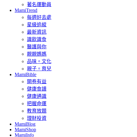
著名運動員
MamiTrend
每週好去處
星級追縱
最新資訊
識飲識食
醫護與你
靚靚媽媽
品味。文化
親子。育兒
MamiBible
開卷有益
健康食譜
健康通識
把握命運
教育放題
理財投資
MamiBlog
MamiShop
MamiInfo