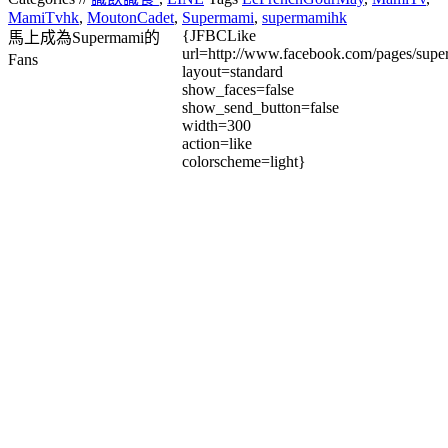
MamiTvhk
,
MoutonCadet
,
Supermami
,
supermamihk
{JFBCLike
馬上成為Supermami的
url=http://www.facebook.com/pages/su
Fans
layout=standard
show_faces=false
show_send_button=false
width=300
action=like
colorscheme=light}