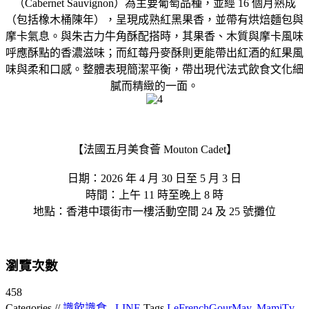
（Cabernet Sauvignon）為主要葡萄品種，並經 16 個月熟成
（包括橡木桶陳年），呈現成熟紅黑果香，並帶有烘焙麵包與
摩卡氣息。與朱古力牛角酥配搭時，其果香、木質與摩卡風味
呼應酥點的香濃滋味；而紅莓丹麥酥則更能帶出紅酒的紅果風
味與柔和口感。整體表現簡潔平衡，帶出現代法式飲食文化細
膩而精緻的一面。
【法國五月美食薈 Mouton Cadet】
日期：2026 年 4 月 30 日至 5 月 3 日
時間：上午 11 時至晚上 8 時
地點：香港中環街市一樓活動空間 24 及 25 號攤位
瀏覽次數
458
Categories //
識飲識食
,
LINE
Tags
LeFrenchGourMay
,
MamiTv
,