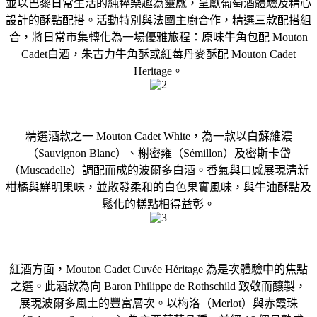
並以巴黎日常生活的純粹樂趣為靈感，呈獻葡萄酒體驗及精心
設計的酥點配搭。活動特別與法國主廚合作，精選三款配搭組
合，將日常市集轉化為一場優雅旅程：原味牛角包配 Mouton
Cadet白酒，朱古力牛角酥或紅莓丹麥酥配 Mouton Cadet
Heritage。
精選酒款之一 Mouton Cadet White，為一款以白蘇維濃
（Sauvignon Blanc）、榭密雍（Sémillon）及密斯卡岱
（Muscadelle）調配而成的波爾多白酒。香氣與口感展現清新
柑橘與鮮明果味，並散發柔和的白色果實風味，與牛油酥點及
鬆化的糕點相得益彰。
紅酒方面，Mouton Cadet Cuvée Héritage 為是次體驗中的焦點
之選。此酒款為向 Baron Philippe de Rothschild 致敬而釀製，
展現波爾多風土的豐富層次。以梅洛（Merlot）與赤霞珠