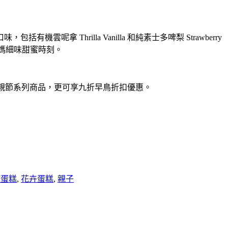
有機雲呢拿 Thrilla Vanilla 和純素士多啤梨 Strawberry
媽細味甜蜜時刻。
購母親節系列商品，更可享九折早鳥折扣優惠。
節蛋糕
,
花卉蛋糕
,
親子