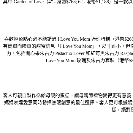
其中 Garden of Love（4” - 港幣$768; 6” - 港幣$1,
喜歡輕盈點心必不能錯過 I Love You Mom 迷你蛋糕（港幣$26
有簡單而隆重的甜蜜信息「I Love You Mom」，尺寸雖小，
力，
包括開心果朱古力 Pistachio Lover 和紅莓黑朱古力 
Love You Mom 玫瑰及朱古力套裝（港幣$8
客人可親自製作送給母親的蛋糕，讓母親節禮物變得更有意義！
媽媽表達愛意同時發揮無限創意的最佳選擇。
客人更可根據媽
糕，
絕對