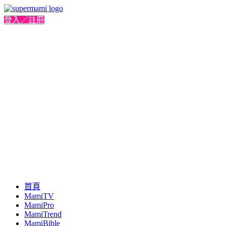
登入／註冊
首頁
MamiTV
MamiPro
MamiTrend
MamiBible