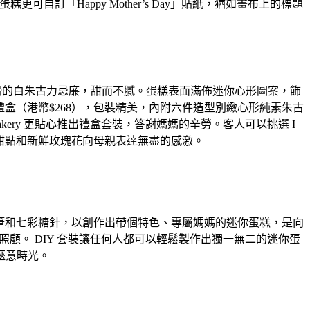
可自訂「Happy Mother’s Day」貼紙，猶如畫布上的標題
滑的白朱古力忌廉，甜而不膩。
蛋糕表面滿佈迷你心形圖案，飾
盒（港幣$
268），包裝精美，內附六件造型別緻心形純素朱古
he Cakery 更貼心推出禮盒套裝，答謝媽媽的辛勞。客人可以挑選 I
甜點和新鮮玫瑰花向母親表達無盡的感激。
筆和七彩糖針，以創作出帶個特色、
專屬媽媽的迷你蛋糕，
是向
照顧。 DIY 套裝讓任何人都可以輕鬆製作出獨一無二的迷你蛋
愜意時光。