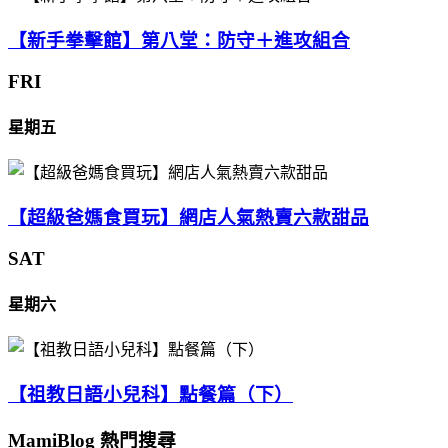
【新手拳擊館】第八堂：防守＋進攻組合
FRI
星期五
【超級爸媽食買玩】網店人氣熱賣六款甜品
SAT
星期六
【祖教日語小兒科】點餐篇（下）
MamiBlog 熱門搜尋