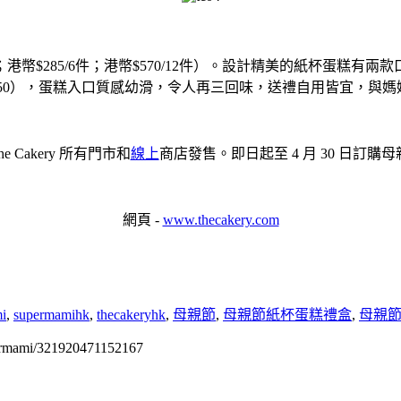
；港幣$
285/6件；港幣$570/12件）。
設計精美的紙杯蛋糕有兩款口味，包括
幣$50），蛋糕入口質感幼滑，令人再三回味，
送禮自用皆宜，與媽
e Cakery 所有門市和
線上
商店發售。即日起至 4 月 30 日訂
網頁 -
www.thecakery.com
i
,
supermamihk
,
thecakeryhk
,
母親節
,
母親節紙杯蛋糕禮盒
,
母親
permami/321920471152167