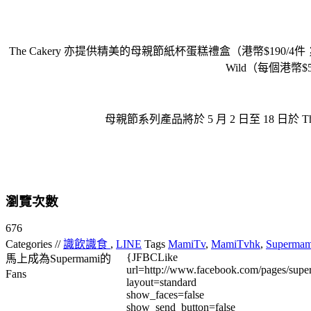
The Cakery 亦提供精美的母親節紙杯蛋糕禮盒（港幣$190/4件
Wild（每個港
母親節系列產品將於 5 月 2 日至 18 日於 Th
瀏覽次數
676
Categories //
識飲識食
,
LINE
Tags
MamiTv
,
MamiTvhk
,
Supermam
{JFBCLike
馬上成為Supermami的
url=http://www.facebook.com/pages/su
Fans
layout=standard
show_faces=false
show_send_button=false