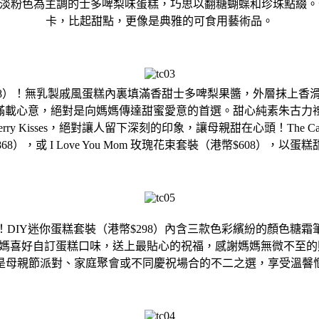
188）是一款以淡粉色為主調的士多啤梨味蛋糕，
巧思以翻糖蝴蝶和珍珠點綴。蛋糕更
卡，比起甜點，
更像是典雅的可食用藝術品。
8）！
無乳製戚風蛋糕內裏填滿香甜士多啤梨果醬，
外層抹上香
但滿載心意，
絕對是向媽媽傳達甜蜜愛意的首選。甜心純素朱古力禮
Raspberry Kisses，絕對讓人留下深刻的印象，讓母親甜在心頭！T
68），或 I Love You Mom 玫瑰花束套裝（港幣$608），
以蛋糕
DI
Y迷你蛋糕套裝（港幣$298）
內含三款色彩繽紛的顏色糖霜
媽喜好自訂蛋糕口味，送上最貼心的祝福，
感謝媽媽無微不至的
是母親節派對、家庭聚會或不同慶祝場合的不二之選，
享受溫韾