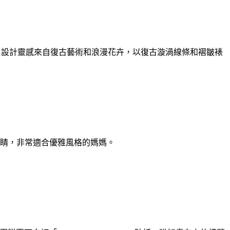
禮物。設計靈感來自復古藝術和浪漫花卉，以復古漩渦線條和褶皺裱
睛，非常適合優雅風格的媽媽。