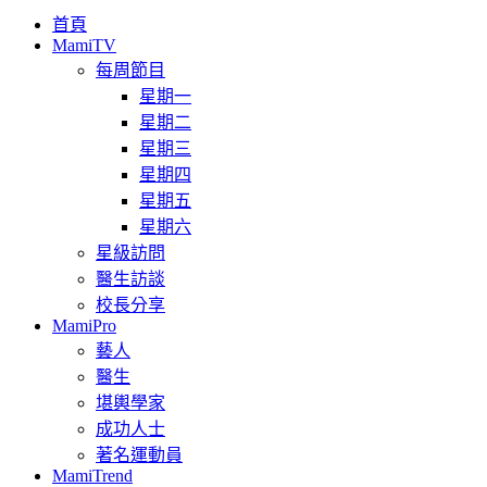
首頁
MamiTV
每周節目
星期一
星期二
星期三
星期四
星期五
星期六
星級訪問
醫生訪談
校長分享
MamiPro
藝人
醫生
堪輿學家
成功人士
著名運動員
MamiTrend