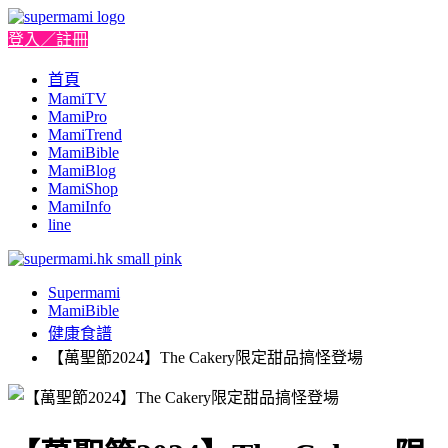
登入／註冊
首頁
MamiTV
MamiPro
MamiTrend
MamiBible
MamiBlog
MamiShop
MamiInfo
line
Supermami
MamiBible
健康食譜
【萬聖節2024】The Cakery限定甜品搞怪登場