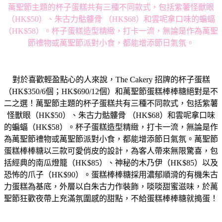
萬聖節主題的杯子蛋糕共有三種不同款式，包括紫薯怪獸
眼
（HK$50）、朱古力骷髏骨 （HK$68）和雲呢拿口味的蝙蝠
（HK$58）。
杯子蛋糕造型精緻，打卡一流，
無論是作為萬聖
節禮物或萬聖節派對小食，都能增添節日氣氛。
對於喜歡輕盈點心的人來說，The Cakery 招牌的杯子蛋糕
（HK$350/6個；HK$690/12個）
和萬聖節蛋糕棒棒糖絕對是不
二之選！
萬聖節主題的杯子蛋糕共有三種不同款式，包括紫薯
怪獸眼（HK$
50）、朱古力骷髏骨 （HK$68）和雲呢拿口味
的蝙蝠（HK$58）。
杯子蛋糕造型精緻，打卡一流，
無論是作
為萬聖節禮物或萬聖節派對小食，都能增添節日氣氛。
萬聖節
蛋糕棒棒糖以三款可愛俏皮的設計，為客人帶來無限驚喜，
包
括經典的南瓜燈籠（HK$85）、神秘的木乃伊（HK$85）
以及
恐怖的爪子（HK$90）。
蛋糕棒棒糖採用濃郁順滑的有機朱古
力蛋糕為基底，
外層以白朱古力作裝飾，啖啖甜蜜滋味，
於萬
聖節狂歡夜帶上充滿氛圍感的甜點，不給蛋糕棒棒糖就搗蛋！