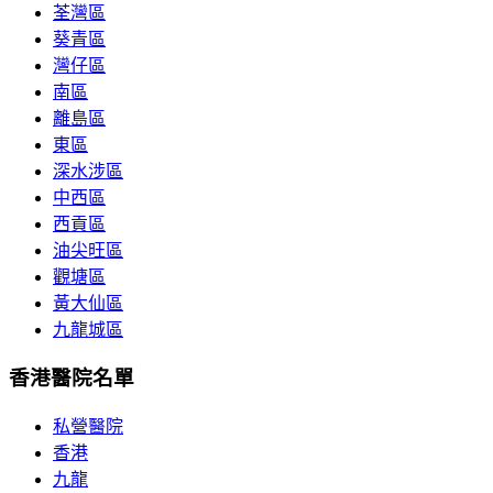
荃灣區
葵青區
灣仔區
南區
離島區
東區
深水涉區
中西區
西貢區
油尖旺區
觀塘區
黃大仙區
九龍城區
香港醫院名單
私營醫院
香港
九龍