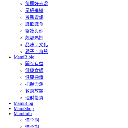
每週好去處
星級追縱
最新資訊
識飲識食
醫護與你
靚靚媽媽
品味。文化
親子。育兒
MamiBible
開卷有益
健康食譜
健康通識
把握命運
教育放題
理財投資
MamiBlog
MamiShop
MamiInfo
備孕期
懷孕期