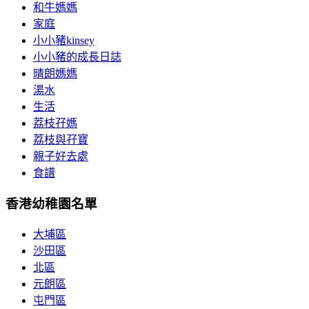
和牛媽媽
家庭
小小豬kinsey
小小豬的成長日誌
晴朗媽媽
湯水
生活
荔枝孖媽
荔枝與孖寶
親子好去處
食譜
香港幼稚園名單
大埔區
沙田區
北區
元朗區
屯門區