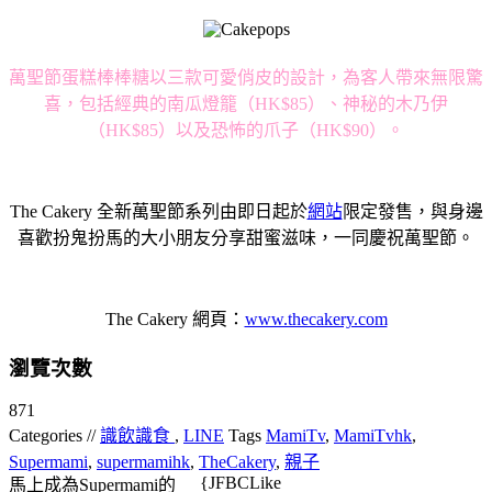
萬聖節蛋糕棒棒糖以三款可愛俏皮的設計，
為客人帶來無限驚
喜，包括經典的南瓜燈籠（HK$85）、神秘的
木乃伊
（HK$85）以及恐怖的爪子（HK$90）。
The Cakery 全新萬聖節系列由即日起於
網站
限定發售，
與身邊
喜歡扮鬼扮馬的大小朋友分享甜蜜滋味，一同慶祝萬聖節。
The Cakery 網頁：
www.thecakery.com
瀏覽次數
871
Categories //
識飲識食
,
LINE
Tags
MamiTv
,
MamiTvhk
,
Supermami
,
supermamihk
,
TheCakery
,
親子
{JFBCLike
馬上成為Supermami的