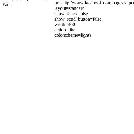
url=http://www.facebook.com/pages/su
Fans
layout=standard
show_faces=false
show_send_button=false
width=300
action=like
colorscheme=light}