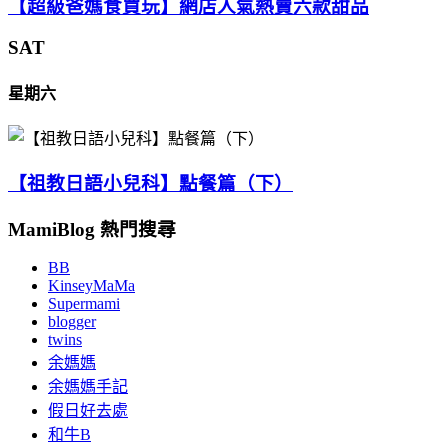
【超級爸媽食買玩】網店人氣熱賣六款甜品
SAT
星期六
【祖教日語小兒科】點餐篇（下）
MamiBlog 熱門搜尋
BB
KinseyMaMa
Supermami
blogger
twins
余媽媽
余媽媽手記
假日好去處
和牛B