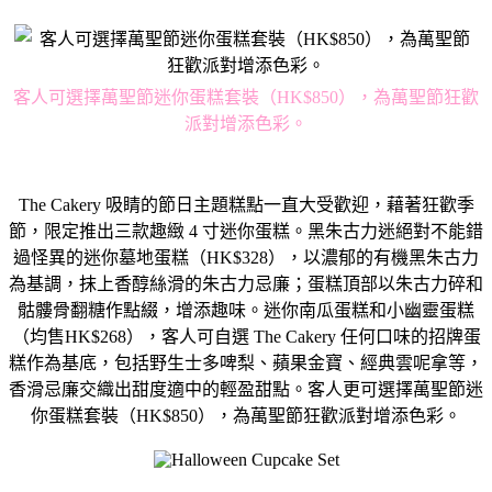
客人可選擇萬聖節迷你蛋糕套裝（HK$850），
為萬聖節狂歡
派對增添色彩。
The Cakery 吸睛的節日主題糕點一直大受歡迎，藉著狂歡季
節，限定推出三款趣
緻 4 寸迷你蛋糕。黑朱古力迷絕對不能錯
過怪異的迷你墓地蛋糕（HK$
328），以濃郁的有機黑朱古力
為基調，抹上香醇絲滑的朱古力忌
廉；蛋糕頂部以朱古力碎和
骷髏骨翻糖作點綴，增添趣味。迷你南瓜
蛋糕和小幽靈蛋糕
（均售HK$268），客人可自選 The Cakery 任何口味的招牌蛋
糕作為基底，包括野生士多啤梨、蘋果金寶、
經典雲呢拿等，
香滑忌廉交織出甜度適中的輕盈甜點。客人更可選擇
萬聖節迷
你蛋糕套裝（HK$850），
為萬聖節狂歡派對增添色彩。