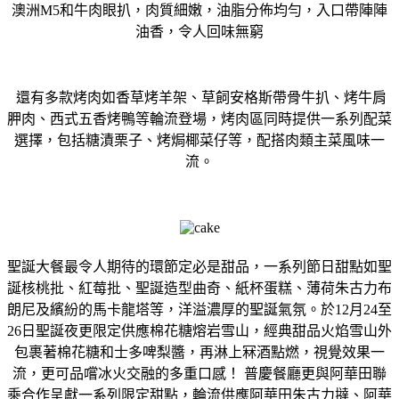
澳洲M5和⽜⾁眼扒，⾁質細嫩，油脂分佈均勻，入⼝帶陣陣
油香，令⼈回味無窮
還有多款烤⾁如香草烤⽺架、草飼安格斯帶⾻⽜扒、烤⽜肩
胛⾁、⻄式五香烤鴨等輪流登場，烤⾁區同時提供⼀系列配菜
選擇，包括糖漬栗⼦、烤焗椰菜仔等，配搭⾁類主菜風味⼀
流。
聖誕⼤餐最令⼈期待的環節定必是甜品，⼀系列節⽇甜點如聖
誕核桃批、紅莓批、聖誕造型曲奇、紙杯蛋糕、薄荷朱古⼒布
朗尼及繽紛的⾺卡⿓塔等，洋溢濃厚的聖誕氣氛。於12⽉24⾄
26⽇聖誕夜更限定供應棉花糖熔岩雪⼭，經典甜品火焰雪⼭外
包裹著棉花糖和⼠多啤梨醬，再淋上冧酒點燃，視覺效果⼀
流，更可品嚐冰火交融的多重⼝感！ 普慶餐廳更與阿華⽥聯
乘合作呈獻⼀系列限定甜點，輪流供應阿華⽥朱古⼒撻、阿華