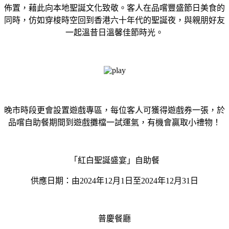
佈置，藉此向本地聖誕⽂化致敬。客⼈在品嚐豐盛節⽇美食的
同時，仿如穿梭時空回到香港六⼗年代的聖誕夜，與親朋好友
⼀起溫昔⽇溫馨佳節時光。
晚市時段更會設置遊戲專區，每位客⼈可獲得遊戲券⼀張，於
品嚐⾃助餐期間到遊戲攤檔⼀試運氣，有機會贏取⼩禮物！
「紅⽩聖誕盛宴」⾃助餐
供應⽇期：由2024年12⽉1⽇⾄2024年12⽉31⽇
普慶餐廳