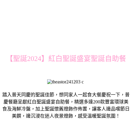
【聖誕2024】紅⽩聖誕盛宴聖誕⾃助餐
踏入普天同慶的聖誕佳節，想同家人一起食大餐慶祝一下，普
慶餐廳呈獻紅⽩聖誕盛宴⾃助餐，精選多達200款豐富環球美
食及海鮮冷盤，加上聖誕懷舊燈飾作佈置，讓客⼈邊品嚐節⽇
美饌，邊沉浸在迷⼈夜景燈飾，感受溫暖聖誕氛圍！