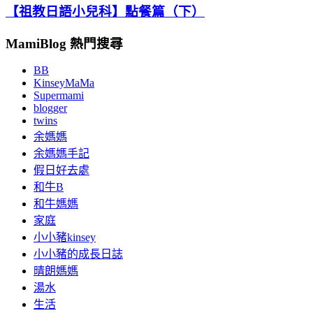
【祖教日語小兒科】點餐篇（下）
MamiBlog 熱門搜尋
BB
KinseyMaMa
Supermami
blogger
twins
余媽媽
余媽媽手記
假日好去處
和牛B
和牛媽媽
家庭
小小豬kinsey
小小豬的成長日誌
晴朗媽媽
湯水
生活