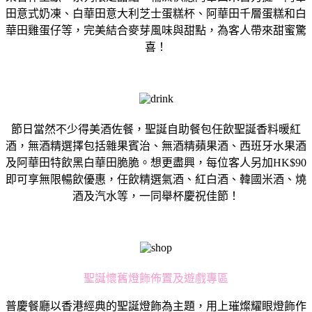
⽥意式奶凍、⽩華⽥意⼤利芝⼠蛋糕杯、阿華⽥千層蛋糕和⽩
華⽥雞蛋仔等，完美結合麥芽風味與甜點，為客⼈帶來甜蜜驚
喜！
節⽇當然不少得美酒佐餐，聖誕⾃助餐包任飲聖誕香料暖紅
酒，無酒精選擇包括雜果賓治、無酒精蘋果酒、⻄班牙⽔果酒
及阿華⽥特飲⿊⽩華⽥脆脆。想更盡興，每位客⼈另加HK$90
即可享無限暢飲優惠，任飲精選氣酒、紅⽩酒、韓國⽶酒、燒
酒及汽⽔等，⼀同舉杯慶祝佳節！
聖誕懷舊燈飾佈置及遊戲專區
普慶餐廳以香港經典的聖誕燈飾為主題，⽤上璀燦耀眼燈飾作