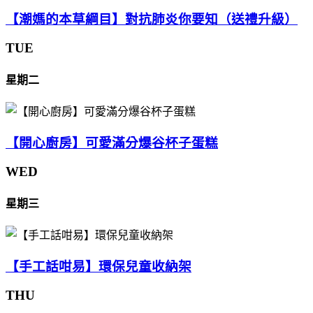
【潮媽的本草綱目】對抗肺炎你要知（送禮升級）
TUE
星期二
【開心廚房】可愛滿分爆谷杯子蛋糕
WED
星期三
【手工話咁易】環保兒童收納架
THU