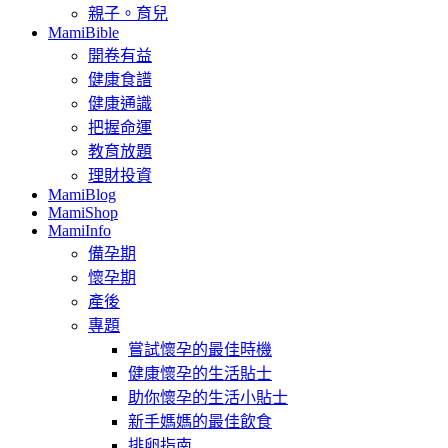
親子。育兒
MamiBible
開卷有益
健康食譜
健康通識
把握命運
教育放題
理財投資
MamiBlog
MamiShop
MamiInfo
備孕期
懷孕期
產後
專題
嘗試懷孕的最佳時機
健康懷孕的生活貼士
助你懷孕的生活小貼士
新手媽媽的最佳飲食
排卵指南