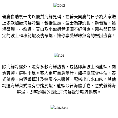
普慶⾃助餐⼀向以優質海鮮⾒稱，在普天同慶的⽇⼦為⼤家送
上多款加碼海鮮冷盤，包括⽣蠔、波⼠頓⿓蝦鉗、麵包蟹、鱈
場蟹腳、⼩⿓蝦、⻘⼝及⼩⿓蝦等源源不絕供應。還有節⽇限
定的波⼠頓凍⿓蝦及翡翠螺，讓你享受鮮味無窮的聖誕盛宴！
除海鮮冷盤外，還有多款海鮮熱食，包括即蒸波⼠頓⿓蝦，⾁
質爽彈，鮮味⼗⾜。客⼈更可⾃選醬汁，如檸檬蒜蓉⽜油、泰
式辣醬、⽩酒香草汁及蜂蜜芥末醬等，配搭出⼼⽔⼝味。其他
精選海鮮菜式還有香烤虎蝦、⿓蝦沙律海膽⼿卷、意式雜錦海
鮮湯、即席炮製的⻄班牙海鮮飯等輪流供應。