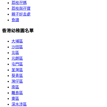
荔枝孖媽
荔枝與孖寶
親子好去處
食譜
香港幼稚園名單
大埔區
沙田區
北區
元朗區
屯門區
荃灣區
葵青區
灣仔區
南區
離島區
東區
深水涉區