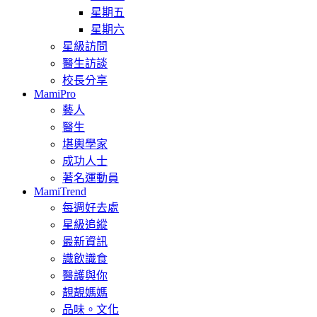
星期五
星期六
星級訪問
醫生訪談
校長分享
MamiPro
藝人
醫生
堪輿學家
成功人士
著名運動員
MamiTrend
每週好去處
星級追縱
最新資訊
識飲識食
醫護與你
靚靚媽媽
品味。文化