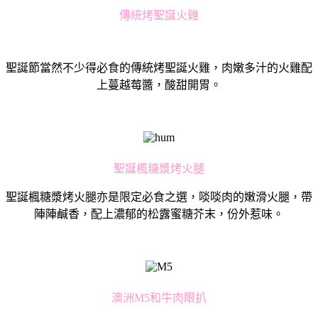
傳統烤聖誕火雞
聖誕節當然不少得必食的傳統烤聖誕火雞，⾁嫩多汁的火雞配
上蔓越莓醬，酸甜開胃。
聖誕楓糖漿烤火腿
聖誕楓糖漿烤火腿亦是限定必食之選，啖啖⾁的嫩滑火腿，帶
陣陣鹹香，配上濃郁的松露蜜糖芥末，份外惹味。
澳洲M5和⽜⾁眼扒