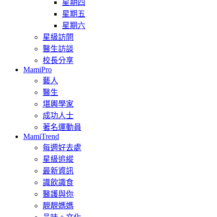
星期四
星期五
星期六
星級訪問
醫生訪談
校長分享
MamiPro
藝人
醫生
堪輿學家
成功人士
著名運動員
MamiTrend
每週好去處
星級追縱
最新資訊
識飲識食
醫護與你
靚靚媽媽