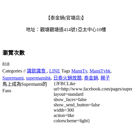
【泰金鍋(官塘店)】
地址：觀塘觀塘道414號1亞太中心10樓
瀏覽次數
818
Categories //
識飲識食
,
LINE
Tags
MamiTv
,
MamiTvhk
,
Supermami
,
supermamihk
,
日泰火鍋放題
,
泰金鍋
,
親子
{JFBCLike
馬上成為Supermami的
url=http://www.facebook.com/pages/su
Fans
layout=standard
show_faces=false
show_send_button=false
width=300
action=like
colorscheme=light}