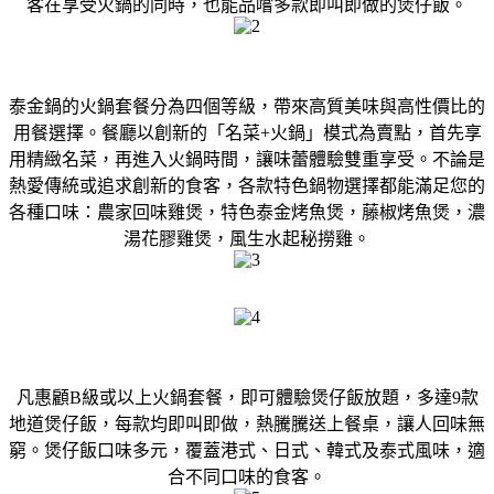
客在享受火鍋的同時，也能品嚐多款即叫即做的煲仔飯。
泰金鍋的火鍋套餐分為四個等級，帶來高質美味與高性價比的
用餐選擇。餐廳以創新的「名菜+火鍋」模式為賣點，首先享
用精緻名菜，再進入火鍋時間，讓味蕾體驗雙重享受。不論是
熱愛傳統或追求創新的食客，各款特色鍋物選擇都能滿足您的
各種口味：農家回味雞煲，特色泰金烤魚煲，藤椒烤魚煲，濃
湯花膠雞煲，風生水起秘撈雞。
凡惠顧B級或以上火鍋套餐，即可體驗煲仔飯放題，多達9款
地道煲仔飯，每款均即叫即做，熱騰騰送上餐桌，讓人回味無
窮。煲仔飯口味多元，覆蓋港式、日式、韓式及泰式風味，適
合不同口味的食客。