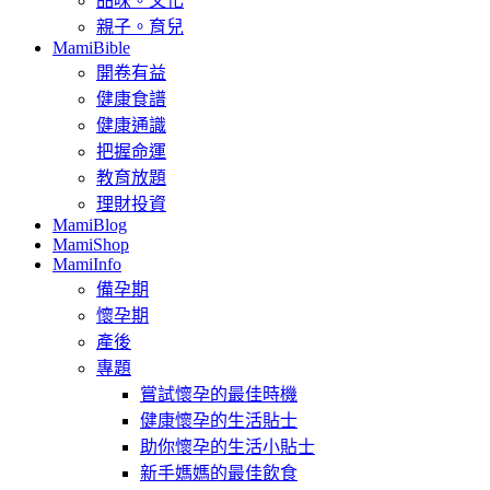
品味。文化
親子。育兒
MamiBible
開卷有益
健康食譜
健康通識
把握命運
教育放題
理財投資
MamiBlog
MamiShop
MamiInfo
備孕期
懷孕期
產後
專題
嘗試懷孕的最佳時機
健康懷孕的生活貼士
助你懷孕的生活小貼士
新手媽媽的最佳飲食