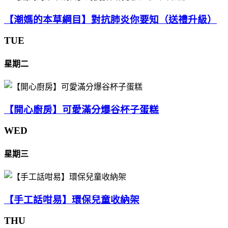
【潮媽的本草綱目】對抗肺炎你要知（送禮升級）
TUE
星期二
【開心廚房】可愛滿分爆谷杯子蛋糕
WED
星期三
【手工話咁易】環保兒童收納架
THU