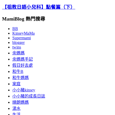
【祖教日語小兒科】點餐篇（下）
MamiBlog 熱門搜尋
BB
KinseyMaMa
Supermami
blogger
twins
余媽媽
余媽媽手記
假日好去處
和牛B
和牛媽媽
家庭
小小豬kinsey
小小豬的成長日誌
晴朗媽媽
湯水
生活