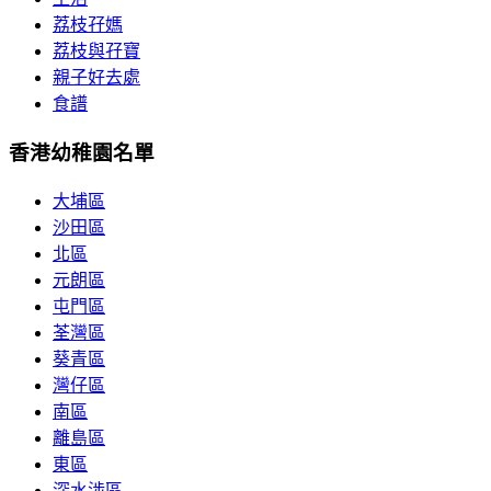
荔枝孖媽
荔枝與孖寶
親子好去處
食譜
香港幼稚園名單
大埔區
沙田區
北區
元朗區
屯門區
荃灣區
葵青區
灣仔區
南區
離島區
東區
深水涉區