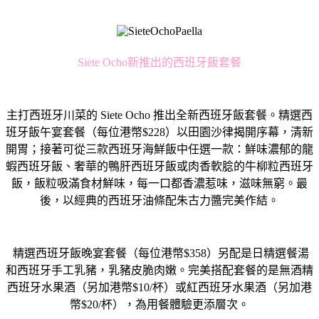
Siete Ocho新推出的西班牙飯套餐
主打西班牙川菜的 Siete Ocho 推出全新西班牙飯套餐。精選西
班牙飯午宴套餐（每位港幣$
228）以田園沙律揭開序幕，清新
開胃；
接著可從三款西班牙海鮮飯中任選一款：鮮味濃郁的龍
蝦西班牙飯、
奢華的鴨肝西班牙飯或肉香軟腍的牛柳粒西班牙
飯，
飯粒吸滿食材鮮味，每一口都香濃惹味，滋味無窮。最
後，以經典的
西班牙油條配朱古力醬完美作結。
精選西班牙飯晚宴套餐（每位港幣$358）另配是日精選餐湯
和西
班牙手工乳豬，乳豬皮脆肉嫩。完美搭配套餐的是無酒精
西班牙水果
酒（另加港幣$10/杯）或紅西班牙水果酒（另加港
幣$20/
杯），為用餐體驗更添層次。