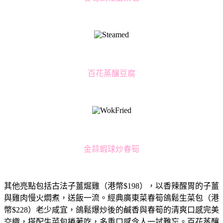
百花蒸釀豆腐
金蒜蝦球炒春筍
其他亮點包括古法子薑煀雞（港幣$198），
以香辣醒胃的子薑
與雞肉慢火燜煮，送飯一流。經典廣東菜春筍鴿鬆
生菜包（港
幣$228）老少咸宜，
鴿鬆爆炒後的鹹香與春筍的清爽口感完美
交織，搭配生菜包捲著吃，
多重口感令人一試難忘。百花蒸釀