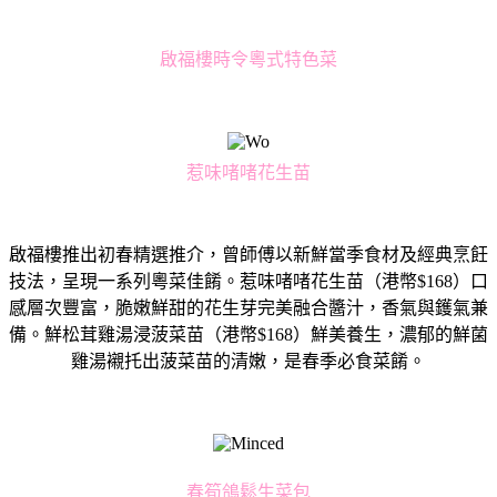
啟福樓時令粵式特色菜
惹味啫啫花生苗
啟福樓推出初春精選推介，曾師傅以新鮮當季食材及經典烹飪
技法，
呈現一系列粵菜佳餚。惹味啫啫花生苗（港幣$168）
口
感層次豐富，脆嫩鮮甜的花生芽完美融合醬汁，香氣與鑊氣兼
備。
鮮松茸雞湯浸菠菜苗（港幣$168）鮮美養生，
濃郁的鮮菌
雞湯襯托出菠菜苗的清嫩，是春季必食菜餚。
春筍鴿鬆生菜包