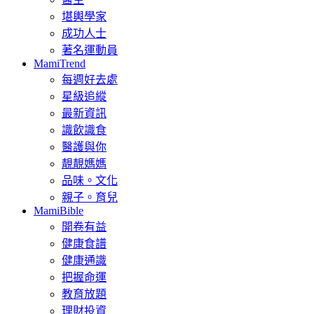
堪輿學家
成功人士
著名運動員
MamiTrend
每週好去處
星級追縱
最新資訊
識飲識食
醫護與你
靚靚媽媽
品味。文化
親子。育兒
MamiBible
開卷有益
健康食譜
健康通識
把握命運
教育放題
理財投資