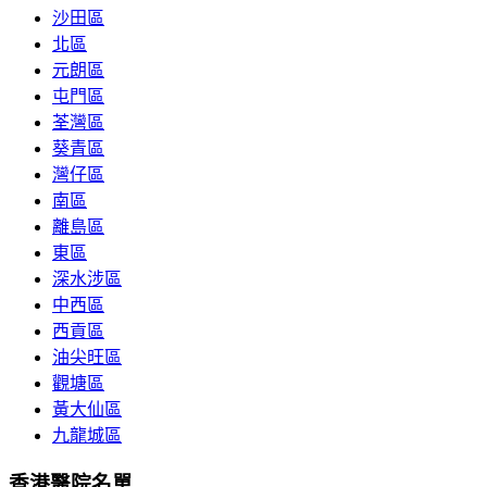
沙田區
北區
元朗區
屯門區
荃灣區
葵青區
灣仔區
南區
離島區
東區
深水涉區
中西區
西貢區
油尖旺區
觀塘區
黃大仙區
九龍城區
香港醫院名單