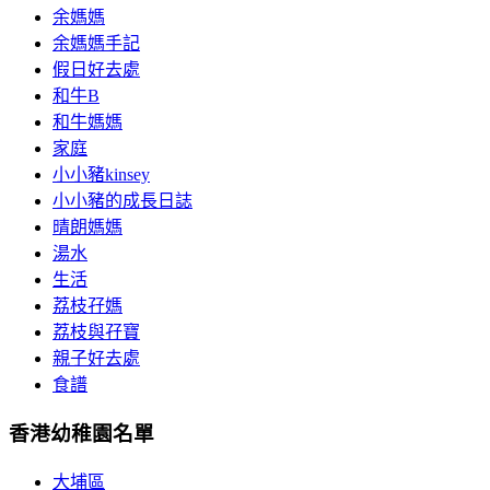
余媽媽
余媽媽手記
假日好去處
和牛B
和牛媽媽
家庭
小小豬kinsey
小小豬的成長日誌
晴朗媽媽
湯水
生活
荔枝孖媽
荔枝與孖寶
親子好去處
食譜
香港幼稚園名單
大埔區