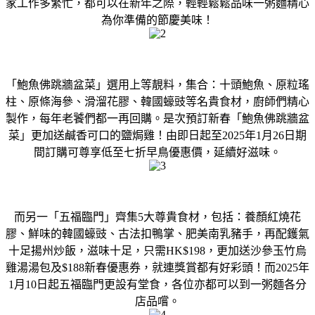
家工作多繁忙，都可以在新年之際，輕輕鬆鬆品味一粥麵精心
為你準備的節慶美味！
「鮑魚佛跳牆盆菜」選用上等靚料，集合：十頭鮑魚、原粒瑤
柱、原條海參、滑溜花膠、韓國蠔豉等名貴食材，廚師們精心
製作，每年老饕們都一再回購。是次預訂新春「鮑魚佛跳牆盆
菜」更加送鹹香可口的鹽焗雞！由即日起至2025年1月26日期
間訂購可尊享低至七折早鳥優惠價，延續好滋味。
而另一「五福臨門」齊集5大尊貴食材，包括：養顏紅燒花
膠、鮮味的韓國蠔豉、古法扣鴨掌、肥美南乳豬手，再配鑊氣
十足揚州炒飯，滋味十足，只需HK$198，更加送沙參玉竹烏
雞湯湯包及$188新春優惠券，就連獎賞都有好彩頭！而2025年
1月10日起五福臨門更設有堂食，各位亦都可以到一粥麵各分
店品嚐。