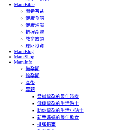
MamiBible
開卷有益
健康食譜
健康通識
把握命運
教育放題
理財投資
MamiBlog
MamiShop
MamiInfo
備孕期
懷孕期
產後
專題
嘗試懷孕的最佳時機
健康懷孕的生活貼士
助你懷孕的生活小貼士
新手媽媽的最佳飲食
排卵指南