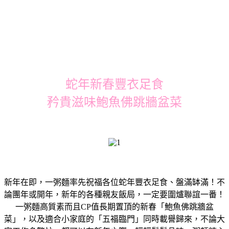
蛇年新春豐衣足食
矜貴滋味鮑魚佛跳牆盆菜
新年在即，一粥麵率先祝福各位蛇年豐衣足食、盤滿缽滿！不
論團年或開年，新年的各種親友飯局，一定要圍爐聯誼一番！
一粥麵高質素而且CP值長期置頂的新春「鮑魚佛跳牆盆
菜」，以及適合小家庭的「五福臨門」同時載譽歸來，不論大