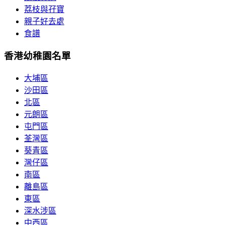
荔枝與孖寶
親子好去處
食譜
香港幼稚園名單
大埔區
沙田區
北區
元朗區
屯門區
荃灣區
葵青區
灣仔區
南區
離島區
東區
深水涉區
中西區