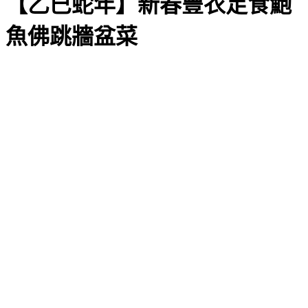
【乙巳蛇年】新春豐衣足食鮑
魚佛跳牆盆菜