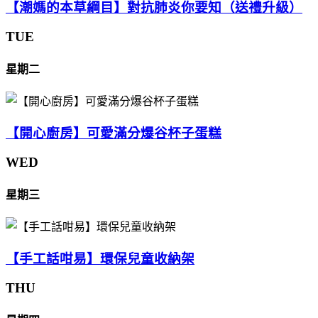
【潮媽的本草綱目】對抗肺炎你要知（送禮升級）
TUE
星期二
【開心廚房】可愛滿分爆谷杯子蛋糕
WED
星期三
【手工話咁易】環保兒童收納架
THU