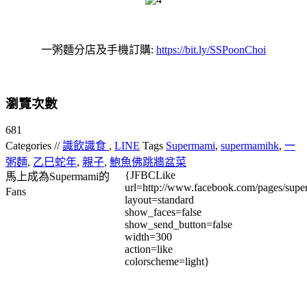
一粥麵分店及手機訂購:
https://bit.ly/SSPoonChoi
瀏覽次數
681
Categories //
識飲識食
,
LINE
Tags
Supermami
,
supermamihk
,
一
粥麵
,
乙巳蛇年
,
親子
,
鮑魚佛跳牆盆菜
{JFBCLike
馬上成為Supermami的
url=http://www.facebook.com/pages/su
Fans
layout=standard
show_faces=false
show_send_button=false
width=300
action=like
colorscheme=light}