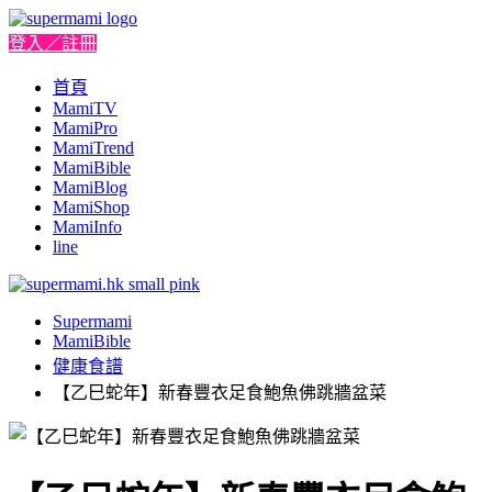
登入／註冊
首頁
MamiTV
MamiPro
MamiTrend
MamiBible
MamiBlog
MamiShop
MamiInfo
line
Supermami
MamiBible
健康食譜
【乙巳蛇年】新春豐衣足食鮑魚佛跳牆盆菜