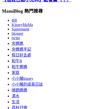
MamiBlog 熱門搜尋
BB
KinseyMaMa
Supermami
blogger
twins
余媽媽
余媽媽手記
假日好去處
和牛B
和牛媽媽
家庭
小小豬kinsey
小小豬的成長日誌
晴朗媽媽
湯水
生活
荔枝孖媽