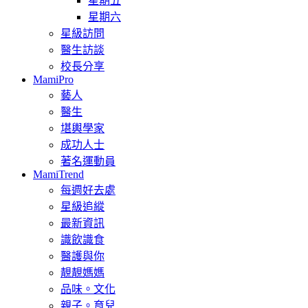
星期五
星期六
星級訪問
醫生訪談
校長分享
MamiPro
藝人
醫生
堪輿學家
成功人士
著名運動員
MamiTrend
每週好去處
星級追縱
最新資訊
識飲識食
醫護與你
靚靚媽媽
品味。文化
親子。育兒