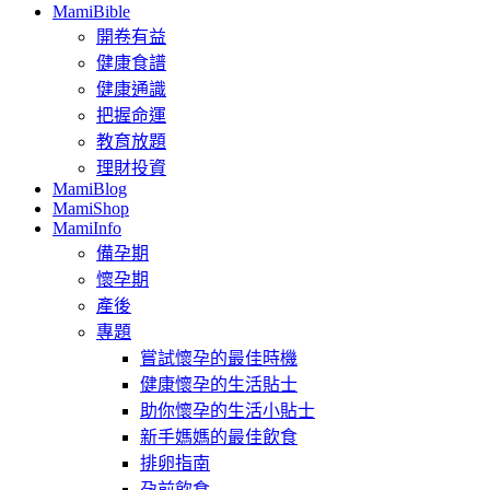
MamiBible
開卷有益
健康食譜
健康通識
把握命運
教育放題
理財投資
MamiBlog
MamiShop
MamiInfo
備孕期
懷孕期
產後
專題
嘗試懷孕的最佳時機
健康懷孕的生活貼士
助你懷孕的生活小貼士
新手媽媽的最佳飲食
排卵指南
孕前飲食