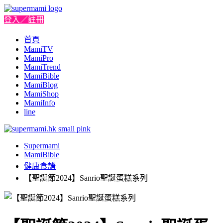
登入／註冊
首頁
MamiTV
MamiPro
MamiTrend
MamiBible
MamiBlog
MamiShop
MamiInfo
line
Supermami
MamiBible
健康食譜
【聖誕節2024】Sanrio聖誕蛋糕系列