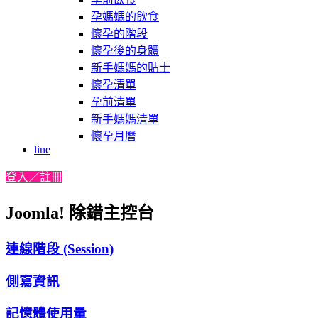
孕媽媽的飲食
懷孕的階段
懷孕後的身體
新手媽媽的貼士
懷孕清單
孕前清單
新手媽媽清單
懷孕月曆
line
登入／註冊
Joomla! 除錯主控台
連線階段 (Session)
側寫資訊
記憶體使用量