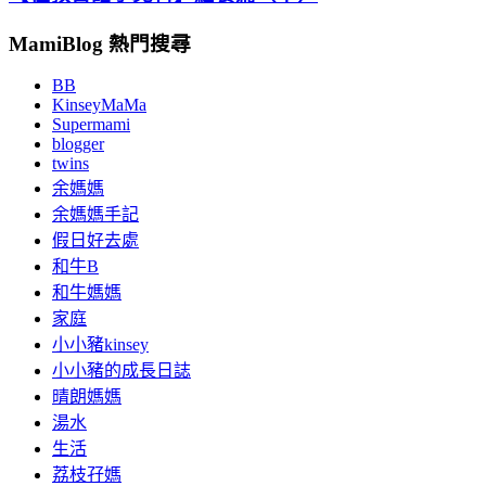
MamiBlog 熱門搜尋
BB
KinseyMaMa
Supermami
blogger
twins
余媽媽
余媽媽手記
假日好去處
和牛B
和牛媽媽
家庭
小小豬kinsey
小小豬的成長日誌
晴朗媽媽
湯水
生活
荔枝孖媽