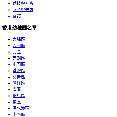
荔枝與孖寶
親子好去處
食譜
香港幼稚園名單
大埔區
沙田區
北區
元朗區
屯門區
荃灣區
葵青區
灣仔區
南區
離島區
東區
深水涉區
中西區