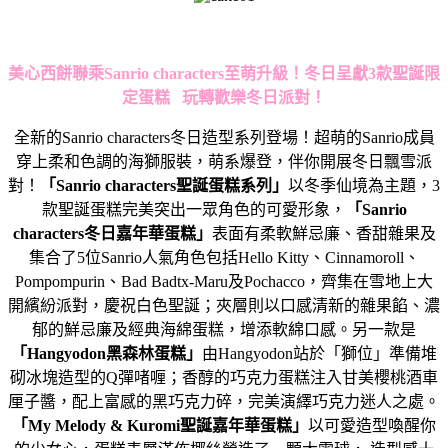
美心西餅聯乘
Sanrio
characters
至萌升級！冬日呈獻
3
款聖誕限
定蛋糕
玩轉歡樂冬日派對！
全新的Sanrio characters冬日造型系列登場！超萌的Sanrio成員
穿上柔和色調的海獅服裝，萌系爆登，伴你開展冬日飄雪派
對！
「
Sanrio
characters
聖誕蛋糕系列
」
以冬季仙境為主題，3
款聖誕蛋糕完美突出一眾角色的可愛形象，
「
Sanrio
characters
冬日嘉年華蛋糕
」
表面有柔軟鮮忌廉、香甜雜果及
集合了5位Sanrio人氣角色包括Hello Kitty、Cinnamoroll、
Pompompurin、Bad Badtx-Maru及Pochacco，齊集在雪地上大
開繽紛派對，慶祝白色聖誕；夾層則以口感清新的雜果餡、濃
郁的鮮忌廉及經典海綿蛋糕，增添軟綿口感。另一款是
「Hangyodon黑森林蛋糕」
由Hangyodon站於「獅位」準備堆
砌冰塊造型的Q彈啫喱；香醇的巧克力蛋糕注入甘美櫻桃酒車
厘子醬，配上富感的黑巧克力碎，完美演繹巧克力迷人之處。
「My Melody & Kuromi聖誕嘉年華蛋糕」
以可愛造型喚醒你