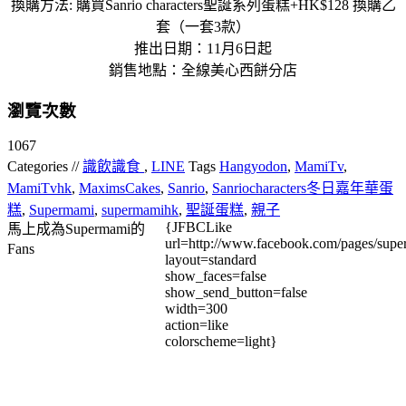
換購方法: 購買Sanrio characters聖誕系列蛋糕+HK$128 換購乙
套（一套3款）
推出日期：11月6日起
銷售地點：全線美心西餅分店
瀏覽次數
1067
Categories //
識飲識食
,
LINE
Tags
Hangyodon
,
MamiTv
,
MamiTvhk
,
MaximsCakes
,
Sanrio
,
Sanriocharacters冬日嘉年華蛋
糕
,
Supermami
,
supermamihk
,
聖誕蛋糕
,
親子
{JFBCLike
馬上成為Supermami的
url=http://www.facebook.com/pages/su
Fans
layout=standard
show_faces=false
show_send_button=false
width=300
action=like
colorscheme=light}