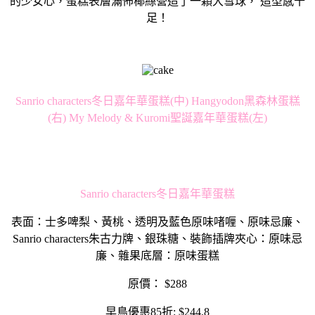
的少女心，蛋糕表層滿佈椰絲營造了一顆大雪球， 造型感十
足！
Sanrio characters冬日嘉年華蛋糕(中) Hangyodon黑森林蛋糕
(右) My Melody & Kuromi聖誕嘉年華蛋糕(左)
Sanrio characters冬日嘉年華蛋糕
表面：士多啤梨、黃桃、透明及藍色原味啫喱、原味忌廉、
Sanrio characters朱古力牌、銀珠糖、裝飾插牌夾心：原味忌
廉、雜果底層：原味蛋糕
原價： $288
早鳥優惠85折: $244.8