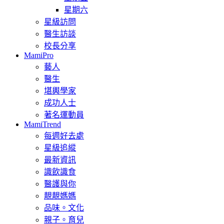
星期六
星級訪問
醫生訪談
校長分享
MamiPro
藝人
醫生
堪輿學家
成功人士
著名運動員
MamiTrend
每週好去處
星級追縱
最新資訊
識飲識食
醫護與你
靚靚媽媽
品味。文化
親子。育兒