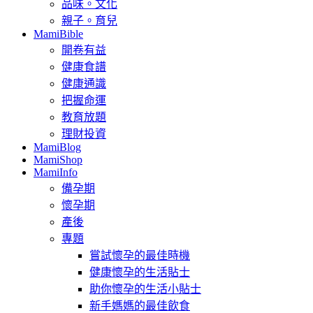
品味。文化
親子。育兒
MamiBible
開卷有益
健康食譜
健康通識
把握命運
教育放題
理財投資
MamiBlog
MamiShop
MamiInfo
備孕期
懷孕期
產後
專題
嘗試懷孕的最佳時機
健康懷孕的生活貼士
助你懷孕的生活小貼士
新手媽媽的最佳飲食