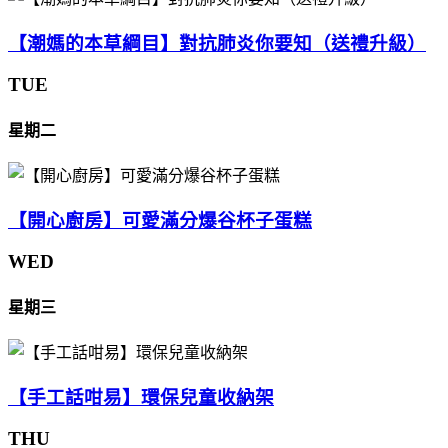
【潮媽的本草綱目】對抗肺炎你要知（送禮升級）
TUE
星期二
【開心廚房】可愛滿分爆谷杯子蛋糕
WED
星期三
【手工話咁易】環保兒童收納架
THU