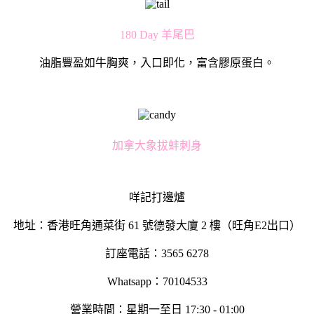
180 Day 羊尾巴
油脂豐盈如牛胸爽，入口即化，富含膠原蛋白。
加拿大象拔蚌刺身
咩記打邊爐
地址：香港旺角通菜街 61 號德發大廈 2 樓（旺角E2出口）
訂座電話：3565 6278
Whatsapp：70104533
營業時間：星期一至日 17:30 - 01:00