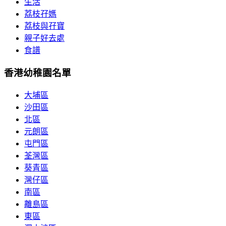
生活
荔枝孖媽
荔枝與孖寶
親子好去處
食譜
香港幼稚園名單
大埔區
沙田區
北區
元朗區
屯門區
荃灣區
葵青區
灣仔區
南區
離島區
東區