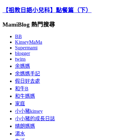
【祖教日語小兒科】點餐篇（下）
MamiBlog 熱門搜尋
BB
KinseyMaMa
Supermami
blogger
twins
余媽媽
余媽媽手記
假日好去處
和牛B
和牛媽媽
家庭
小小豬kinsey
小小豬的成長日誌
晴朗媽媽
湯水