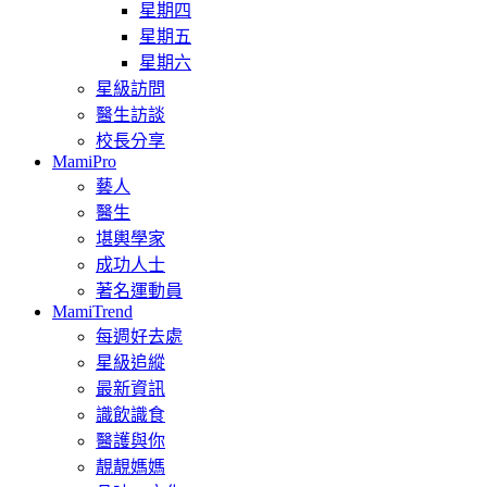
星期四
星期五
星期六
星級訪問
醫生訪談
校長分享
MamiPro
藝人
醫生
堪輿學家
成功人士
著名運動員
MamiTrend
每週好去處
星級追縱
最新資訊
識飲識食
醫護與你
靚靚媽媽