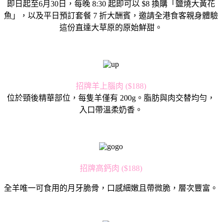
即日起至6月30日，每晚 8:30 起即可以 $8 換購「鹽燒大黃花
魚」，以及平日預訂套餐 7 折大酬賓，邀請全港食客親身體驗
這份直達大草原的原始鮮甜。
招牌羊上腦肉 ($188)
位於頸後精華部位，每隻羊僅有 200g。脂肪與肉交替均勻，
入口帶溫柔奶香。
招牌高鈣肉 ($188)
全羊唯一可食用的月牙脆骨，口感細嫩且帶微脆，層次豐富。