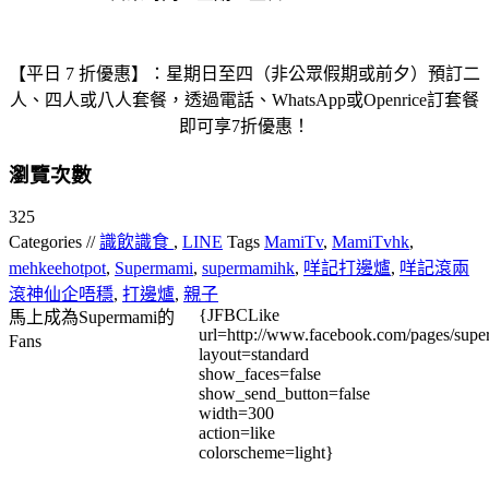
【平日 7 折優惠】：星期日至四（非公眾假期或前夕）預訂二
人、四人或八人套餐，透過電話、WhatsApp或Openrice訂套餐
即可享7折優惠！
瀏覽次數
325
Categories //
識飲識食
,
LINE
Tags
MamiTv
,
MamiTvhk
,
mehkeehotpot
,
Supermami
,
supermamihk
,
咩記打邊爐
,
咩記滾兩
滾神仙企唔穩
,
打邊爐
,
親子
{JFBCLike
馬上成為Supermami的
url=http://www.facebook.com/pages/su
Fans
layout=standard
show_faces=false
show_send_button=false
width=300
action=like
colorscheme=light}