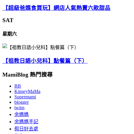
【超級爸媽食買玩】網店人氣熱賣六款甜品
SAT
星期六
【祖教日語小兒科】點餐篇（下）
MamiBlog 熱門搜尋
BB
KinseyMaMa
Supermami
blogger
twins
余媽媽
余媽媽手記
假日好去處