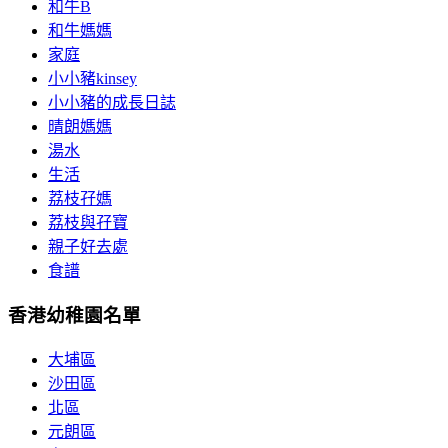
和牛B
和牛媽媽
家庭
小小豬kinsey
小小豬的成長日誌
晴朗媽媽
湯水
生活
荔枝孖媽
荔枝與孖寶
親子好去處
食譜
香港幼稚園名單
大埔區
沙田區
北區
元朗區