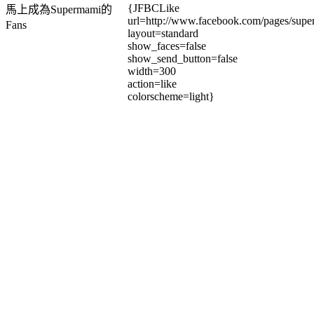
{JFBCLike
馬上成為Supermami的
url=http://www.facebook.com/pages/su
Fans
layout=standard
show_faces=false
show_send_button=false
width=300
action=like
colorscheme=light}