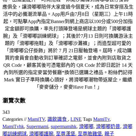
應俱全，讓滑嘟嘟陪伴大家度過今個夏天，成為日常穿搭及生
活中的必備潮流單品。App用戶由7月8日（星期三）上午11時
起，可點擊App內指定Banner到網上商店以100分或500分加指
定金額即可換購，率先打頭陣登場是網球主題的「滑嘟嘟護
腕」及「滑嘟嘟訓練網球」；其後於7月13 日則可換購游泳主
題的「滑嘟嘟拖鞋」及「滑嘟嘟沙灘褲」；而造型超可愛的
「滑嘟嘟公仔掛飾」將於 7 月 21日壓軸登場。屆時，成功購
買的會員會自動收到訂單確認之電郵，並會內附到店取貨之
QR Code，顧客其後可憑電郵內的 QR Code 於即日起計 14 天
內到所選的指定麥當勞餐廳*換領已選購之禮品。粉絲們記得
Mark 實日子準時換購心頭好，將滑嘟嘟潮物帶返屋企，繼續
「麥麥儲分，麥麥Have Fun！」
瀏覽次數
343
Categories //
MamiTV
,
識飲識食
,
LINE
Tags
MamiTv
,
MamiTvhk
,
Supermami
,
supermamihk
,
滑嘟嘟
,
滑嘟嘟奶昔
,
滑嘟
嘟訓練網球
,
滑嘟嘟護腕
,
至尊漢堡
,
至尊脆雞堡
,
親子