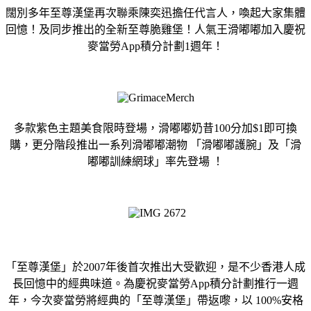
闊別多年至尊漢堡再次聯乘陳奕迅擔任代言人，喚起大家集體
回憶！及同步推出的全新至尊脆雞堡！人氣王滑嘟嘟加入慶祝
麥當勞App積分計劃1週年！
多款紫色主題美食限時登場，滑嘟嘟奶昔100分加$1即可換
購，更分階段推出一系列滑嘟嘟潮物 「滑嘟嘟護腕」及「滑
嘟嘟訓練網球」率先登場 ！
「至尊漢堡」於2007年後首次推出大受歡迎，是不少香港人成
長回憶中的經典味道。為慶祝麥當勞App積分計劃推行一週
年，今次麥當勞將經典的「至尊漢堡」帶返嚟，以 100%安格