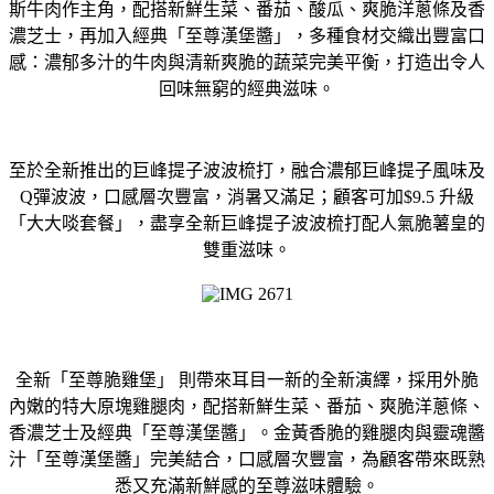
斯牛肉作主角，配搭新鮮生菜、番茄、酸瓜、爽脆洋蔥條及香
濃芝士，再加入經典「至尊漢堡醬」，多種食材交織出豐富口
感：濃郁多汁的牛肉與清新爽脆的蔬菜完美平衡，打造出令人
回味無窮的經典滋味。
至於全新推出的巨峰提子波波梳打，融合濃郁巨峰提子風味及
Q彈波波，口感層次豐富，消暑又滿足；顧客可加$9.5 升級
「大大啖套餐」，盡享全新巨峰提子波波梳打配人氣脆薯皇的
雙重滋味。
全新「至尊脆雞堡」 則帶來耳目一新的全新演繹，採用外脆
內嫩的特大原塊雞腿肉，配搭新鮮生菜、番茄、爽脆洋蔥條、
香濃芝士及經典「至尊漢堡醬」。金黃香脆的雞腿肉與靈魂醬
汁「至尊漢堡醬」完美結合，口感層次豐富，為顧客帶來既熟
悉又充滿新鮮感的至尊滋味體驗。