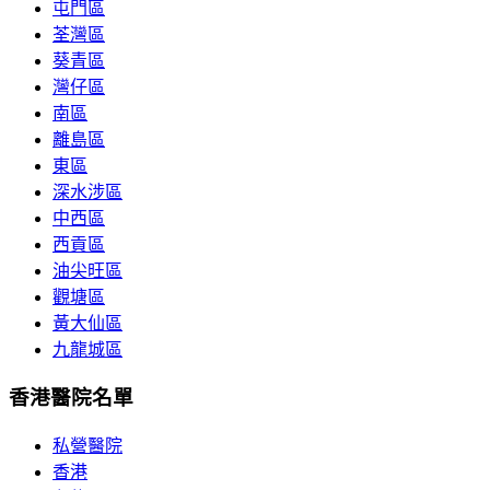
屯門區
荃灣區
葵青區
灣仔區
南區
離島區
東區
深水涉區
中西區
西貢區
油尖旺區
觀塘區
黃大仙區
九龍城區
香港醫院名單
私營醫院
香港