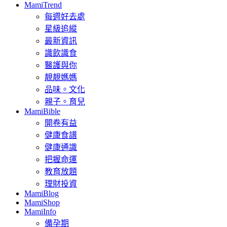
MamiTrend
每週好去處
星級追縱
最新資訊
識飲識食
醫護與你
靚靚媽媽
品味。文化
親子。育兒
MamiBible
開卷有益
健康食譜
健康通識
把握命運
教育放題
理財投資
MamiBlog
MamiShop
MamiInfo
備孕期