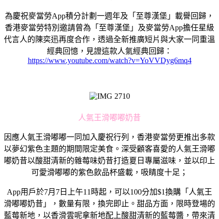
為慶祝麥當勞App積分計劃一週年及「至尊漢堡」載譽回歸，
香港麥當勞特別邀請曾為「至尊漢堡」及麥當勞App擔任星級
代言人的陳奕迅再度合作，透過全新推廣短片與大家一同重溫
經典回憶，見證這款人氣經典回歸：
https://www.youtube.com/watch?v=YoVVDyg6mq4
人氣王滑嘟嘟奶昔
因應人氣王滑嘟嘟一同加入慶祝行列，香港麥當勞更推出多款
以夢幻紫色主題的期間限定美食。深受顧客喜愛的人氣王滑嘟
嘟奶昔以酸甜清新的雜莓味奶昔打造夏日專屬滋味，並以印上
可愛滑嘟嘟的紫色飲品杯盛載，吸睛度十足；
App用戶於7月7日上午11時起，可以100分加$1換購「人氣王
滑嘟嘟奶昔」，數量有限，換完即止。甜品方面，限時登場的
藍莓新地，以香滑雲呢拿新地配上酸甜清新的藍莓醬，帶來清