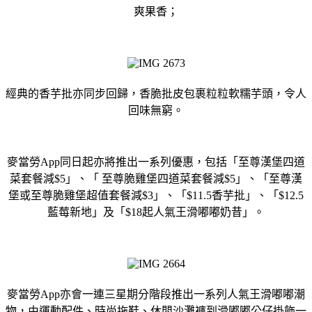
爽果香；
經典的香芋批亦同步回歸，香脆批皮包裹粒粒軟糯芋頭，令人
回味無窮。
麥當勞App同日起亦將推出一系列優惠，包括「至尊漢堡四道
菜套餐減$5」、「 至尊脆雞堡四道菜套餐減$5」、「至尊漢
堡或至尊脆雞堡超值套餐減$3」、「$11.5香芋批」、「$12.5
藍莓新地」及「$18起人氣王滑嘟嘟奶昔」。
麥當勞App亦會一連三星期分階段推出一系列人氣王滑嘟嘟潮
物，由運動配件、時尚拖鞋、休閒沙灘褲到滑嘟嘟公仔掛飾一