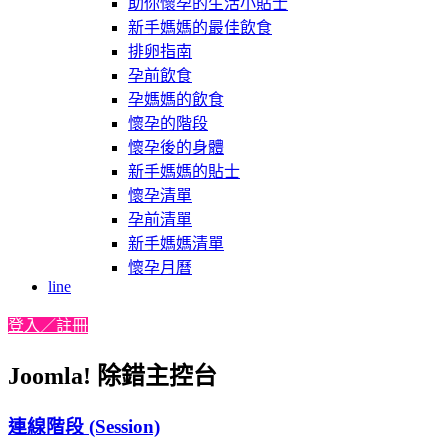
助你懷孕的生活小貼士
新手媽媽的最佳飲食
排卵指南
孕前飲食
孕媽媽的飲食
懷孕的階段
懷孕後的身體
新手媽媽的貼士
懷孕清單
孕前清單
新手媽媽清單
懷孕月曆
line
登入／註冊
Joomla! 除錯主控台
連線階段 (Session)