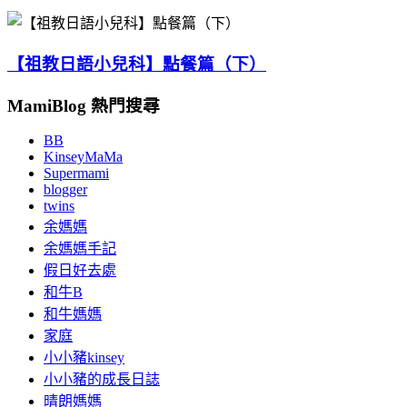
【祖教日語小兒科】點餐篇（下）
MamiBlog 熱門搜尋
BB
KinseyMaMa
Supermami
blogger
twins
余媽媽
余媽媽手記
假日好去處
和牛B
和牛媽媽
家庭
小小豬kinsey
小小豬的成長日誌
晴朗媽媽