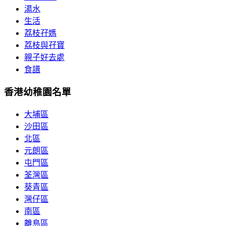
湯水
生活
荔枝孖媽
荔枝與孖寶
親子好去處
食譜
香港幼稚園名單
大埔區
沙田區
北區
元朗區
屯門區
荃灣區
葵青區
灣仔區
南區
離島區