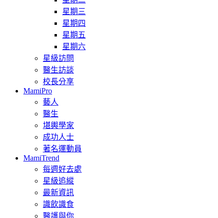
星期三
星期四
星期五
星期六
星級訪問
醫生訪談
校長分享
MamiPro
藝人
醫生
堪輿學家
成功人士
著名運動員
MamiTrend
每週好去處
星級追縱
最新資訊
識飲識食
醫護與你