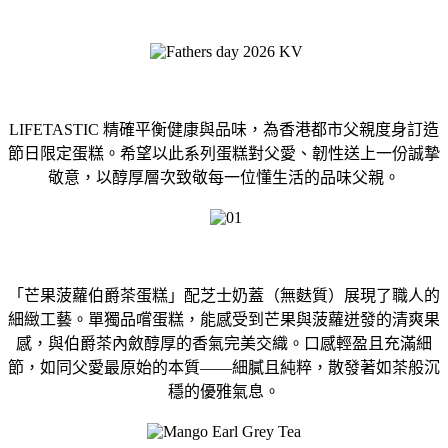
LIFETASTIC
精確平衡健康與品味，為香港都市父親度身訂造
節日限定蛋糕。
希望以此系列蛋糕對父愛、韌性送上一份誠摯
敬意，
以醇厚層次致敬每一位懂生活的品味父親。
「芒果菠蘿伯爵茶蛋糕」配芝士奶蓋（無麩質）展現了職人的
細緻工藝。單獨品嚐蛋糕，能感受到芒果與菠蘿迸發的清爽果
感，與伯爵茶內斂醇厚的香氣完美交織。口感輕盈且充滿細
節，如同父愛最原始的本質——細膩且純粹，散發著如茶般沉
穩的優雅氣息。