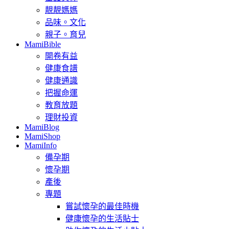
靚靚媽媽
品味。文化
親子。育兒
MamiBible
開卷有益
健康食譜
健康通識
把握命運
教育放題
理財投資
MamiBlog
MamiShop
MamiInfo
備孕期
懷孕期
產後
專題
嘗試懷孕的最佳時機
健康懷孕的生活貼士