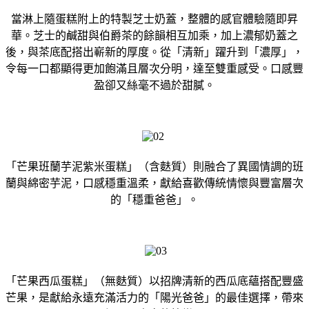
當淋上隨蛋糕附上的特製芝士奶蓋，整體的感官體驗隨即昇
華。芝士的鹹甜與伯爵茶的餘韻相互加乘，加上濃郁奶蓋之
後，與茶底配搭出嶄新的厚度。從「清新」躍升到「濃厚」，
令每一口都顯得更加飽滿且層次分明，達至雙重感受。口感豐
盈卻又絲毫不過於甜膩。
「芒果班蘭芋泥紫米蛋糕」（含麩質）則融合了異國情調的班
蘭與綿
密芋泥，口感穩重溫柔，獻給喜歡傳統情懷與豐富層次
的「
穩重爸爸」。
「芒果西瓜蛋糕」（無麩質）以招牌清新的西瓜底蘊搭配豐盛
芒果，
是獻給永遠充滿活力的「陽光爸爸」的最佳選擇，
帶來