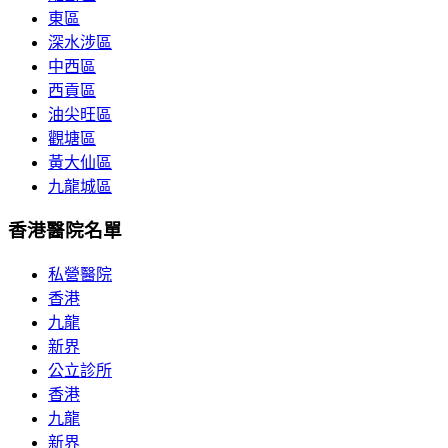
東區
深水涉區
中西區
西貢區
油尖旺區
觀塘區
黃大仙區
九龍城區
香港醫院名單
私營醫院
香港
九龍
新界
公立診所
香港
九龍
新界