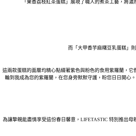
「果香荔枝紅茶蛋糕」展現了職人的煮茶工藝，
將濃
而「大甲香芋麻糬豆乳蛋糕」則
這兩款蛋糕的面層均精心點綴著紫色與粉色的食用紫羅蘭，
它
輪到我成為您的紫羅蘭，在您身旁默默守護，
盼您日日開心。
為讓摯親能盡情享受這份春日馨意，LIFETASTIC 特別