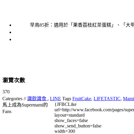
早鳥85折：適用於「果香荔枝紅茶蛋糕」、「大
瀏覽次數
370
Categories //
識飲識食
,
LINE
Tags
FruitCake
,
LIFETASTIC
,
Mami
{JFBCLike
馬上成為Supermami的
url=http://www.facebook.com/pages/su
Fans
layout=standard
show_faces=false
show_send_button=false
width=300