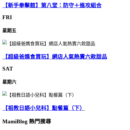
【新手拳擊館】第八堂：防守＋進攻組合
FRI
星期五
【超級爸媽食買玩】網店人氣熱賣六款甜品
SAT
星期六
【祖教日語小兒科】點餐篇（下）
MamiBlog 熱門搜尋