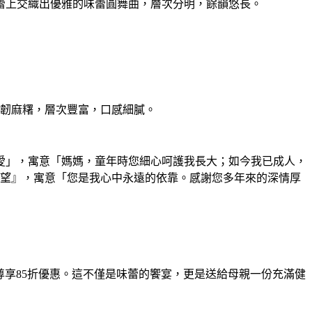
蕾上交織出優雅的味蕾圓舞曲，層次分明，
餘韻悠長。
韌麻糬，層次豐富，
口感細膩。
愛」，寓意「媽媽，童年時您細心呵護我長大；
如今我已成人，
望』，寓意「您是我心中永遠的依靠。
感謝您多年來的深情厚
可尊享85折優惠。這不僅是味蕾的饗宴，更是送給母親一份充滿健