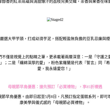
厚醇香的紅茶底蘊與清甜爆汁的荔枝完美交織，
茶香與果香在味
嚴選大甲芋頭，
打成幼滑芋泥，搭配輕盈無負擔的豆乳忌廉與煙
們不僅是視覺上的點睛之筆，更承載著兩層深意：一是「
守護之
」；二是「纏綿深厚的愛」，粉色紫羅蘭是代表『
誓言』同『希
愛，我永遠愛您！」
母親節早鳥優惠：搶先預訂「必買禮物」，享85折禮遇
推出母親節早鳥優惠。由即日起至5月8日，凡預訂指定蛋糕系列，即
康美學與儀式感的「母親節必買禮物」。