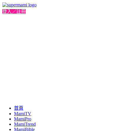
登入／註冊
首頁
MamiTV
MamiPro
MamiTrend
MamiBible