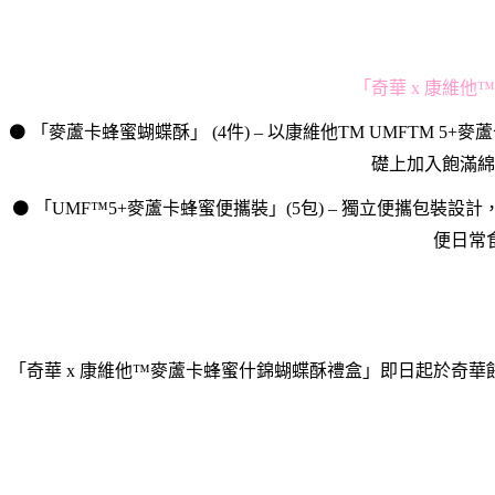
「奇華 x 康維
⚫ 「麥蘆卡蜂蜜蝴蝶酥」 (4件) – 以康維他TM UMFTM
礎上加入飽滿綿
⚫ 「UMF™5+麥蘆卡蜂蜜便攜裝」(5包) – 獨立便攜
便日常
「奇華 x 康維他™麥蘆卡蜂蜜什錦蝴蝶酥禮盒」即日起於奇華