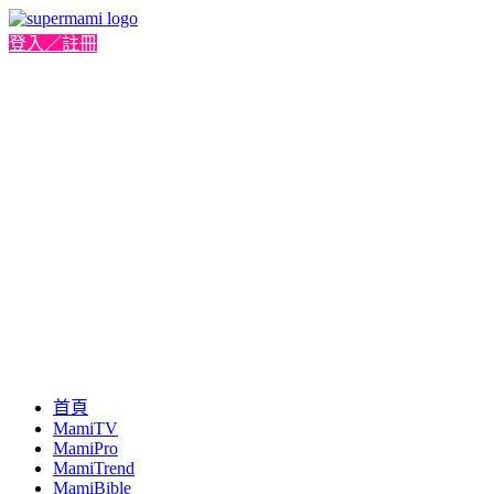
登入／註冊
首頁
MamiTV
MamiPro
MamiTrend
MamiBible