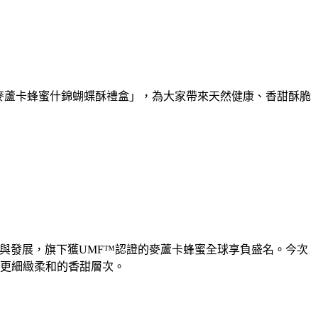
 麥蘆卡蜂蜜什錦蝴蝶酥禮盒」，為大家帶來天然健康、香甜酥脆
與發展，旗下獲UMF™認證的麥蘆卡蜂蜜全球享負盛名。今次
更細緻柔和的香甜層次。