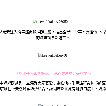
元素注入奇華經典蝴蝶酥工藝，推出全新「奇華 x 康維他TM
的滋味餅食新選擇。
「麥蘆卡蜂蜜蝴蝶酥」 匠心滋味成就天然美意
中蝴蝶酥系列一直深受大眾喜愛；康維他™則專注研究純淨蜂蜜
康維他™天然蜂蜜巧妙結合，讓蝴蝶酥在原有酥脆口感上，增添