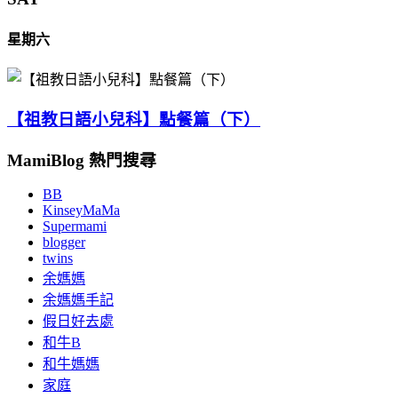
星期六
【祖教日語小兒科】點餐篇（下）
MamiBlog 熱門搜尋
BB
KinseyMaMa
Supermami
blogger
twins
余媽媽
余媽媽手記
假日好去處
和牛B
和牛媽媽
家庭