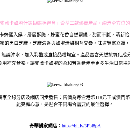
他™麥蘆卡蜂蜜什錦蝴蝶酥禮盒」薈萃三款熱賣產品，締造全方位
 5+麥蘆卡蜂蜜入饌，層層酥脆，蜂蜜花香自然縈繞，甜而不膩，清新怡
密的黑白芝麻，芝麻濃香與蜂蜜清甜相互交疊，味道豐富立體，
包裝設計，無論沖水、加入乳酪或直接品嚐均宜。產品富含天然抗氧
食用補充營養，讓麥蘆卡蜂蜜的柔和芳香延伸至更多生活日常場
餅家全線分店及網店同步發售；售價為每盒港幣118元正或澳門
能突顯心意，是迎合不同埸合需要的最佳選擇。
奇
華
餅
家
網店：
https://bit.ly/3Pbl8pA