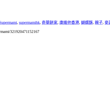
Supermami
,
supermamihk
,
奇華餅家
,
康維他香港
,
蝴蝶酥
,
親子
,
麥
permami/321920471152167