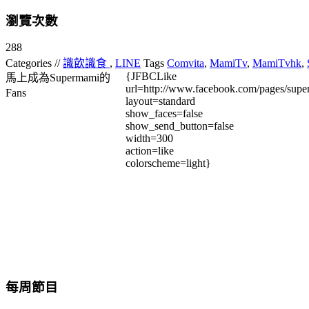
瀏覽次數
288
Categories //
識飲識食
,
LINE
Tags
Comvita
,
MamiTv
,
MamiTvhk
,
{JFBCLike
馬上成為Supermami的
url=http://www.facebook.com/pages/su
Fans
layout=standard
show_faces=false
show_send_button=false
width=300
action=like
colorscheme=light}
每周節目