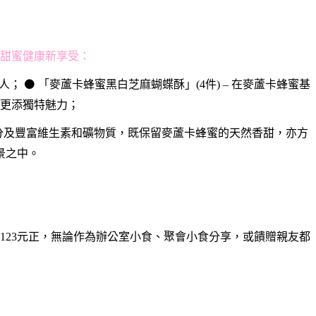
的甜蜜健康新享受：
人； ⚫ 「麥蘆卡蜂蜜黑白芝麻蝴蝶酥」(4件) – 在麥蘆卡蜂蜜基
更添獨特魅力；
化成分及豐富維生素和礦物質，既保留麥蘆卡蜂蜜的天然香甜，亦方
景之中。
幣123元正，無論作為辦公室小食、聚會小食分享，或饋贈親友都