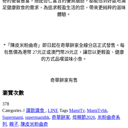
奇的營養豐富，搭配杏仁富含的優質脂肪，都能恰到好處地滿
足健康飲食的需求，為追求輕盈生活的您，帶來更純粹的滋味
體驗。
*「陳皮米粉曲奇」即日起在奇華餅家全線分店正式發售。每
包售價為港幣 27元正或澳門幣29元正，讓您以更輕盈、健康
的方式品嚐滋味小食。
奇華餅家有售
瀏覽次數
378
Categories //
識飲識食
,
LINE
Tags
MamiTv
,
MamiTvhk
,
Supermami
,
supermamihk
,
奇華餅家
,
母親節2026
,
米粉曲奇系
列
,
親子
,
陳皮米粉曲奇