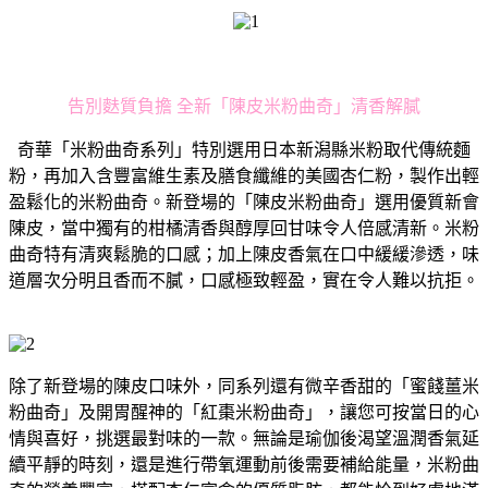
告別麩質負擔 全新「陳皮米粉曲奇」清香解膩
奇華「米粉曲奇系列」特別選用日本新潟縣米粉取代傳統麵
粉，再加入含豐富維生素及膳食纖維的美國杏仁粉，製作出輕
盈鬆化的米粉曲奇。新登場的「陳皮米粉曲奇」選用優質新會
陳皮，當中獨有的柑橘清香與醇厚回甘味令人倍感清新。米粉
曲奇特有清爽鬆脆的口感；加上陳皮香氣在口中緩緩滲透，味
道層次分明且香而不膩，口感極致輕盈，實在令人難以抗拒。
除了新登場的陳皮口味外，同系列還有微辛香甜的「蜜餞薑米
粉曲奇」及開胃醒神的「紅棗米粉曲奇」，讓您可按當日的心
情與喜好，挑選最對味的一款。無論是瑜伽後渴望溫潤香氣延
續平靜的時刻，還是進行帶氧運動前後需要補給能量，米粉曲