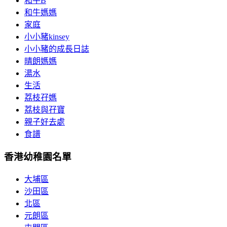
和牛B
和牛媽媽
家庭
小小豬kinsey
小小豬的成長日誌
晴朗媽媽
湯水
生活
荔枝孖媽
荔枝與孖寶
親子好去處
食譜
香港幼稚園名單
大埔區
沙田區
北區
元朗區