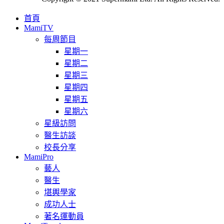
首頁
MamiTV
每周節目
星期一
星期二
星期三
星期四
星期五
星期六
星級訪問
醫生訪談
校長分享
MamiPro
藝人
醫生
堪輿學家
成功人士
著名運動員