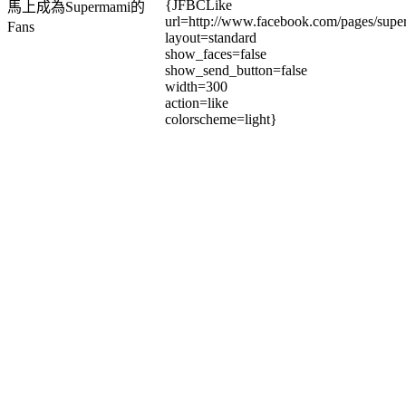
{JFBCLike
馬上成為Supermami的
url=http://www.facebook.com/pages/su
Fans
layout=standard
show_faces=false
show_send_button=false
width=300
action=like
colorscheme=light}