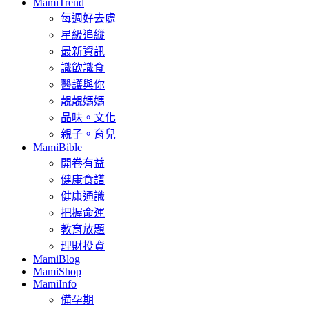
MamiTrend
每週好去處
星級追縱
最新資訊
識飲識食
醫護與你
靚靚媽媽
品味。文化
親子。育兒
MamiBible
開卷有益
健康食譜
健康通識
把握命運
教育放題
理財投資
MamiBlog
MamiShop
MamiInfo
備孕期