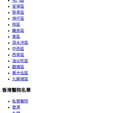
屯門區
荃灣區
葵青區
灣仔區
南區
離島區
東區
深水涉區
中西區
西貢區
油尖旺區
觀塘區
黃大仙區
九龍城區
香港醫院名單
私營醫院
香港