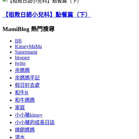
【祖教日語小兒科】點餐篇（下）
MamiBlog 熱門搜尋
BB
KinseyMaMa
Supermami
blogger
twins
余媽媽
余媽媽手記
假日好去處
和牛B
和牛媽媽
家庭
小小豬kinsey
小小豬的成長日誌
晴朗媽媽
湯水