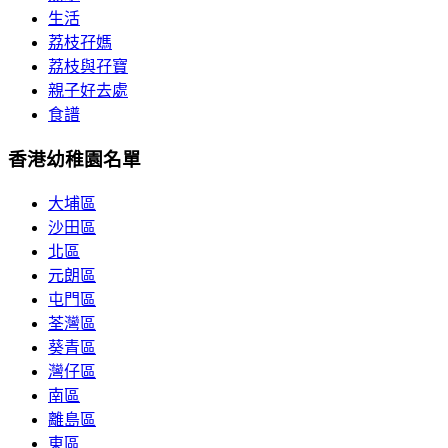
生活
荔枝孖媽
荔枝與孖寶
親子好去處
食譜
香港幼稚園名單
大埔區
沙田區
北區
元朗區
屯門區
荃灣區
葵青區
灣仔區
南區
離島區
東區