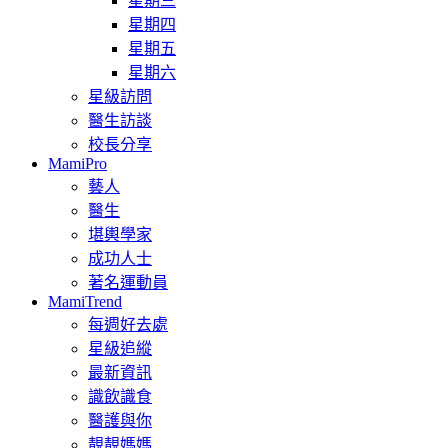
星期三
星期四
星期五
星期六
星級訪問
醫生訪談
校長分享
MamiPro
藝人
醫生
堪輿學家
成功人士
著名運動員
MamiTrend
每週好去處
星級追縱
最新資訊
識飲識食
醫護與你
靚靚媽媽