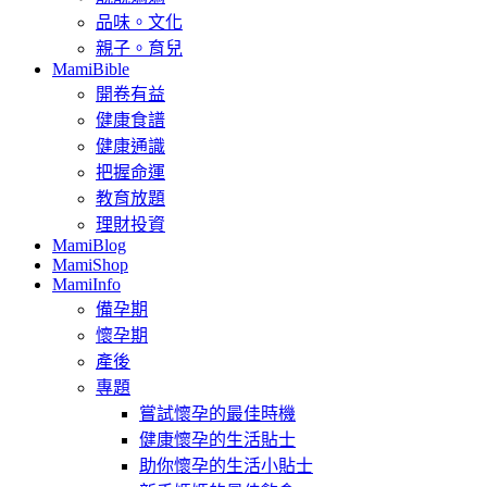
品味。文化
親子。育兒
MamiBible
開卷有益
健康食譜
健康通識
把握命運
教育放題
理財投資
MamiBlog
MamiShop
MamiInfo
備孕期
懷孕期
產後
專題
嘗試懷孕的最佳時機
健康懷孕的生活貼士
助你懷孕的生活小貼士