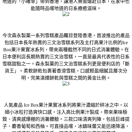
地道的「小確幸」帶到香港，讓港人無需遠赴日本，在家中也
能隨時品嚐地道的日系療癒滋味。
今次森永製菓一系列雪糕產品矚目登陸香港，首波推出的產品
包括日本長年熱賣的三文治雪糕系列及主打高果汁比例的Ice
Box果汁果實冰系列，帶來兩種截然不同的日式消暑體驗。在
日本便利店長期熱賣的三文治雪糕，一直是最具代表性的日系
雪糕甜點之一。森永製菓的三文治雪糕系列更是便利店的「斷
貨王」。柔軟餅乾包裹著香滑雪糕，口感輕盈細膩且層次分
明，完美演繹餅乾與雪糕之間的黃金比例。
人氣產品 Ice Box果汁果實冰系列將果汁濃縮於碎冰之中，以
細小冰粒打造爽快口感，注入高比例果汁製成，帶來果味極
致、清爽感爆棚的消暑體驗。三款口味清爽列陣，包括巨峰提
子、麝香葡萄和西柚。可直接品嚐，冰鎮味蕾又能迅速降溫，